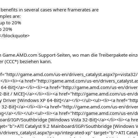
benefits in several cases where framerates are
ples are:
 up to 20%
to 20%
%</blockquote>
n Game.AMD.com Support-Seiten, wo man die Treiberpakete einz
ter (CCC*) beziehen kann.
="http://game.amd.com/us-en/drivers_catalyst.aspx?p=vista32/c
></li><li><a href="http://game.amd.com/us-en/drivers_catalyst.
a 64-Bit]</a></li><li><a href="http://game.amd.com/us-en/driver
2-Bit / MCE]</a></li><li><a href="http://game.amd.com/us-en/d
ay Driver [Windows XP 64-Bit]</a></li></ul><ul><li><a href="htt
P 32-Bit]</a></li><li><a href="http://game.amd.com/us-en/driver
ung</a></li></ul><ul><li><a href="http://game.amd.com/us-en/dri
board/IGP/Southbridge [Windows Vista 32-Bit]</a></li><li><a hr
rget="b">ATI Catalyst 9.2 Mainboard/IGP/Southbridge [Windows Vi
drivers_catalyst.aspx?p=xp/integrated-xp" target="b">ATI Cata