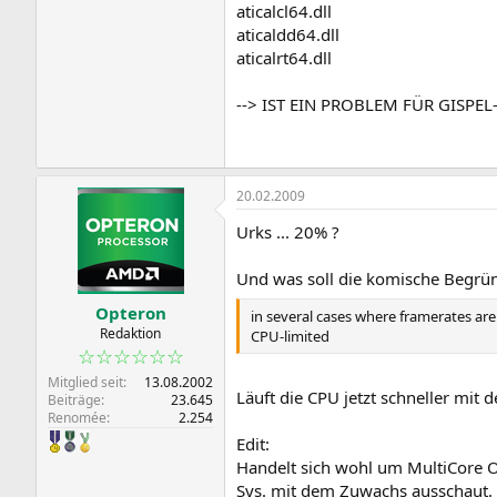
aticalcl64.dll
aticaldd64.dll
aticalrt64.dll
--> IST EIN PROBLEM FÜR GISPE
20.02.2009
Urks ... 20% ?
Und was soll die komische Begrü
Opteron
in several cases where framerates are
Redaktion
CPU-limited
☆☆☆☆☆☆
Mitglied seit
13.08.2002
Läuft die CPU jetzt schneller mit 
Beiträge
23.645
Renomée
2.254
Edit:
Handelt sich wohl um MultiCore Op
Sys. mit dem Zuwachs ausschaut.