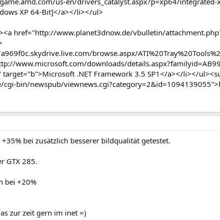
/game.amd.com/us-en/drivers_catalyst.aspx?p=xp64/integrated-xp
ows XP 64-Bit]</a></li></ul>
><a href="http://www.planet3dnow.de/vbulletin/attachment.
>
7a969f0c.skydrive.live.com/browse.aspx/ATI%20Tray%20Tools%20b
"http://www.microsoft.com/downloads/details.aspx?familyid=A
rget="b">Microsoft .NET Framework 3.5 SP1</a></li></ul><sup>
e/cgi-bin/newspub/viewnews.cgi?category=2&id=1094139055">
+35% bei zusätzlich besserer bildqualität getestet.
er GTX 285.
uch bei +20%
as zur zeit gern im inet =)