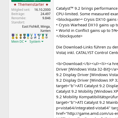
★ Themenstarter ★
Catalyst™ 9.2 brings performance 
Mitglied seit
16.10.2000
CPU-limited. Some measured exam
Beiträge
24.497
Renomée
9.846
<blockquote>• Crysis DX10 gains
Standort
• Crysis Warhead DX10 gains up 
East Fishkill, Minga,
• World in Conflict gains up to 5
Xanten
</blockquote>
Mein DC
System
Die Download-Links führen zu de
Vista) inkl. CATALYST Control Cen
<b>Download:</b><ul><li><a href
Driver [Windows Vista 32-Bit]</a
9.2 Display Driver [Windows Vist
9.2 Display Driver [Windows XP 3
target="b">ATI Catalyst 9.2 Displ
Catalyst 9.2 Mobility [Windows X
9.2 Mobility Kompatibilitätsprüf
target="b">ATI Catalyst 9.2 Main
p=vista64/integrated-vista64" ta
href="http://game.amd.com/us-en/