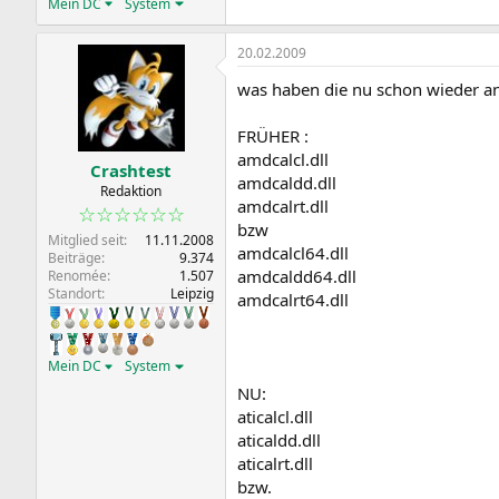
Mein DC
System
20.02.2009
was haben die nu schon wieder ang
FRÜHER :
amdcalcl.dll
Crashtest
amdcaldd.dll
Redaktion
amdcalrt.dll
☆☆☆☆☆☆
bzw
Mitglied seit
11.11.2008
amdcalcl64.dll
Beiträge
9.374
amdcaldd64.dll
Renomée
1.507
Standort
Leipzig
amdcalrt64.dll
Mein DC
System
NU:
aticalcl.dll
aticaldd.dll
aticalrt.dll
bzw.