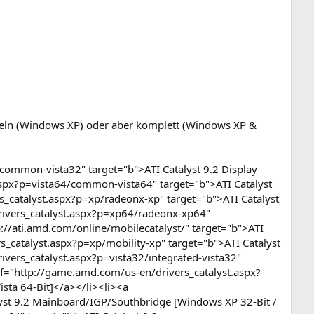
eln (Windows XP) oder aber komplett (Windows XP &
ommon-vista32" target="b">ATI Catalyst 9.2 Display
aspx?p=vista64/common-vista64" target="b">ATI Catalyst
s_catalyst.aspx?p=xp/radeonx-xp" target="b">ATI Catalyst
rivers_catalyst.aspx?p=xp64/radeonx-xp64"
p://ati.amd.com/online/mobilecatalyst/" target="b">ATI
s_catalyst.aspx?p=xp/mobility-xp" target="b">ATI Catalyst
vers_catalyst.aspx?p=vista32/integrated-vista32"
ef="http://game.amd.com/us-en/drivers_catalyst.aspx?
sta 64-Bit]</a></li><li><a
lyst 9.2 Mainboard/IGP/Southbridge [Windows XP 32-Bit /