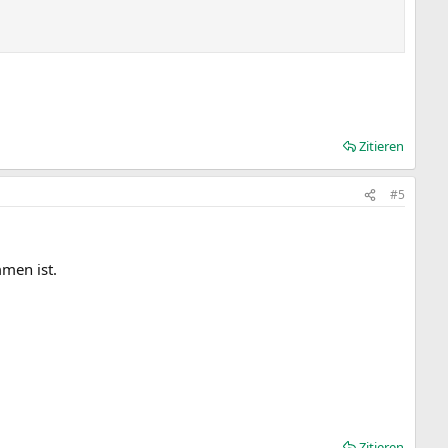
Zitieren
#5
men ist.
Zitieren