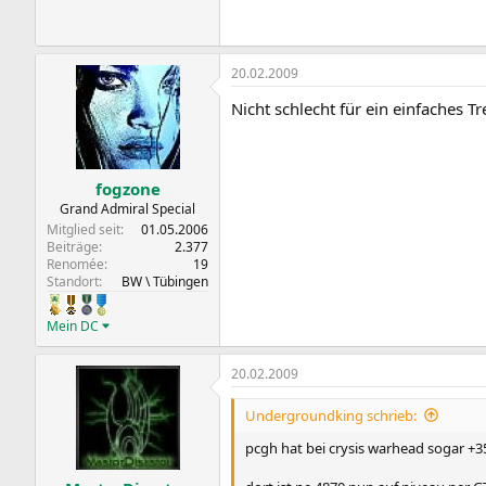
20.02.2009
Nicht schlecht für ein einfaches T
fogzone
Grand Admiral Special
Mitglied seit
01.05.2006
Beiträge
2.377
Renomée
19
Standort
BW \ Tübingen
Mein DC
20.02.2009
Undergroundking schrieb:
pcgh hat bei crysis warhead sogar +35