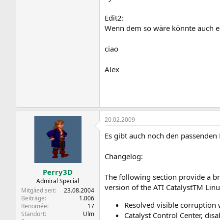
Edit2:
Wenn dem so wäre könnte auch ein
ciao
Alex
20.02.2009
Es gibt auch noch den passenden 
Changelog:
Perry3D
The following section provide a bri
Admiral Special
version of the ATI CatalystTM Linu
Mitglied seit
23.08.2004
Beiträge
1.006
Resolved visible corruption 
Renomée
17
Standort
Ulm
Catalyst Control Center, dis