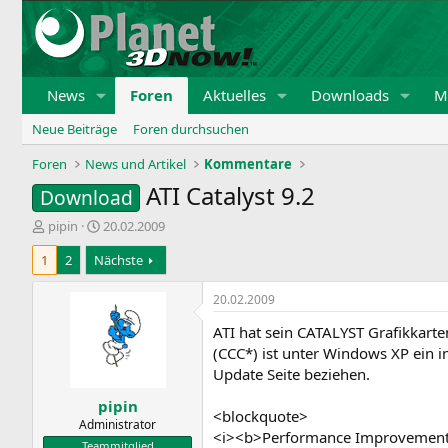
News
Foren
Aktuelles
Downloads
Mi
Neue Beiträge
Foren durchsuchen
Foren
News und Artikel
Kommentare
ATI Catalyst 9.2
Download
E
E
pipin
20.02.2009
r
r
1
2
Nächste
s
s
t
t
e
e
20.02.2009
l
l
ATI hat sein CATALYST Grafikkart
l
l
e
t
(CCC*) ist unter Windows XP ein 
r
a
Update Seite beziehen.
m
pipin
<blockquote>
Administrator
<i><b>Performance Improvement
Teammitglied