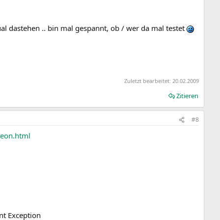
l dastehen .. bin mal gespannt, ob / wer da mal testet
Zuletzt bearbeitet:
20.02.2009
Zitieren
#8
deon.html
int Exception