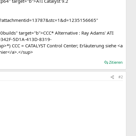
64" target="b">ATI Catalyst 9.2
php?attachmentid=13787&stc=1&d=1235156665"
uilds" target="b">CCC* Alternative : Ray Adams' ATI
B99342F-5D1A-413D-8319-
*) CCC = CATALYST Control Center; Erläuterung siehe <a
hier</a>.</sup>
Zitieren
#2