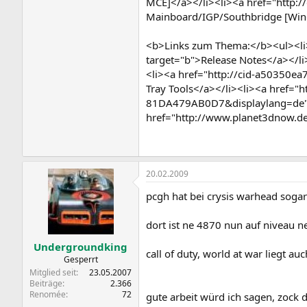
MCE]</a></li><li><a href="http:/
Mainboard/IGP/Southbridge [Wind
<b>Links zum Thema:</b><ul><li
target="b">Release Notes</a></li
<li><a href="http://cid-a50350ea
Tray Tools</a></li><li><a href=
81DA479AB0D7&displaylang=de" ta
href="http://www.planet3dnow.d
20.02.2009
pcgh hat bei crysis warhead sogar 
dort ist ne 4870 nun auf niveau n
Undergroundking
call of duty, world at war liegt a
Gesperrt
Mitglied seit
23.05.2007
Beiträge
2.366
Renomée
72
gute arbeit würd ich sagen, zock d