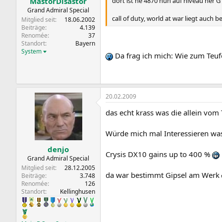
dort ist ne 4870 nun auf niveau ner G
MastorDisastor
Grand Admiral Special
call of duty, world at war liegt auch b
Mitglied seit
18.06.2002
Beiträge
4.139
Renomée
37
Standort
Bayern
System
Da frag ich mich: Wie zum Teuf
20.02.2009
das echt krass was die allein vo
Würde mich mal Interessieren wa
denjo
Crysis DX10 gains up to 400 %
Grand Admiral Special
Mitglied seit
28.12.2005
da war bestimmt Gipsel am Werk
Beiträge
3.748
Renomée
126
Standort
Kellinghusen