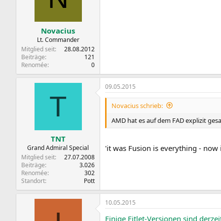
Novacius
Lt. Commander
Mitglied seit
28.08.2012
Beiträge
121
Renomée
0
09.05.2015
T
Novacius schrieb:
AMD hat es auf dem FAD explizit gesa
TNT
'it was Fusion is everything - now i
Grand Admiral Special
Mitglied seit
27.07.2008
Beiträge
3.026
Renomée
302
Standort
Pott
10.05.2015
Einige Fitlet-Versionen sind derzei