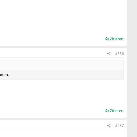
Zitieren
#586
nden.
Zitieren
#587