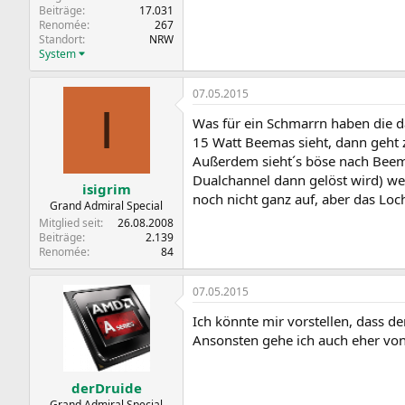
Beiträge
17.031
Renomée
267
Standort
NRW
System
07.05.2015
I
Was für ein Schmarrn haben die d
15 Watt Beemas sieht, dann geht z
Außerdem sieht´s böse nach Beema
Dualchannel dann gelöst wird) we
isigrim
noch nicht ganz auf, aber das Loch
Grand Admiral Special
Mitglied seit
26.08.2008
Beiträge
2.139
Renomée
84
07.05.2015
Ich könnte mir vorstellen, dass d
Ansonsten gehe ich auch eher von 
derDruide
Grand Admiral Special