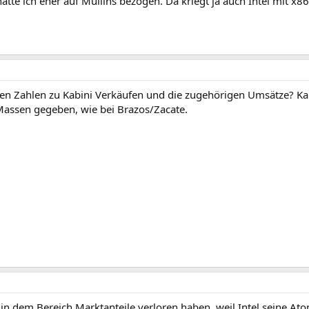
tte ich eher auf Mullins bezogen. Da kriegt ja auch Intel mit x86 
n Zahlen zu Kabini Verkäufen und die zugehörigen Umsätze? Kabin
 Massen gegeben, wie bei Brazos/Zacate.
e in dem Bereich Marktanteile verloren haben, weil Intel seine Atom