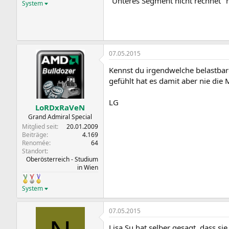
"Unteres Segment nicht rechnet" hä
System
07.05.2015
Kennst du irgendwelche belastbare
gefühlt hat es damit aber nie die
LG
LoRDxRaVeN
Grand Admiral Special
Mitglied seit
20.01.2009
Beiträge
4.169
Renomée
64
Standort
Oberösterreich - Studium
in Wien
System
07.05.2015
Lisa Su hat selber gesagt, dass si