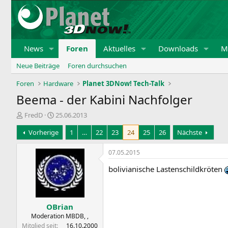
News
Foren
Aktuelles
Downloads
Mi
Neue Beiträge
Foren durchsuchen
Foren
Hardware
Planet 3DNow! Tech-Talk
Beema - der Kabini Nachfolger
E
E
FredD
25.06.2013
r
r
Vorherige
1
…
22
23
24
25
26
Nächste
s
s
t
t
e
e
07.05.2015
l
l
bolivianische Lastenschildkröten
l
l
e
t
r
a
m
OBrian
Moderation MBDB, ,
Mitglied seit
16.10.2000