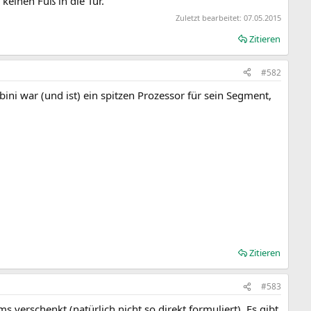
keinen Fuß in die Tür.
Zuletzt bearbeitet:
07.05.2015
Zitieren
#582
i war (und ist) ein spitzen Prozessor für sein Segment,
Zitieren
#583
s verschenkt (natürlich nicht so direkt formuliert). Es gibt