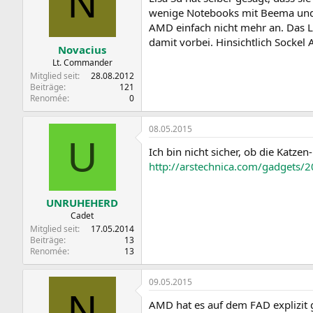
N
wenige Notebooks mit Beema und s
AMD einfach nicht mehr an. Das L
damit vorbei. Hinsichtlich Sockel
Novacius
Lt. Commander
Mitglied seit
28.08.2012
Beiträge
121
Renomée
0
08.05.2015
U
Ich bin nicht sicher, ob die Katz
http://arstechnica.com/gadgets/2
UNRUHEHERD
Cadet
Mitglied seit
17.05.2014
Beiträge
13
Renomée
13
09.05.2015
N
AMD hat es auf dem FAD explizit 