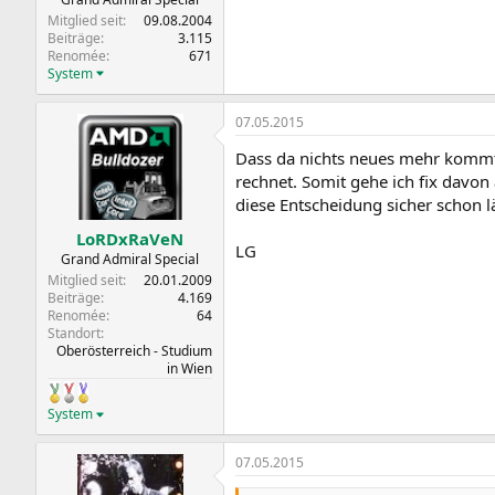
Mitglied seit
09.08.2004
Beiträge
3.115
Renomée
671
System
07.05.2015
Dass da nichts neues mehr kommt, 
rechnet. Somit gehe ich fix davo
diese Entscheidung sicher schon l
LoRDxRaVeN
LG
Grand Admiral Special
Mitglied seit
20.01.2009
Beiträge
4.169
Renomée
64
Standort
Oberösterreich - Studium
in Wien
System
07.05.2015