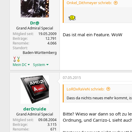
Onkel_Dithmeyer schrieb:
Dr@
Grand Admiral Special
Mitglied seit
19.05.2009
Das ist mal ein Feature. WoW
Beiträge
12.791
Renomée
4.066
Standort
Baden-Württemberg
Mein DC
System
07.05.2015
LoRDxRaVeN schrieb:
Dass da nichts neues mehr kommt, ist
derDruide
Bitte? Wieso war dann so oft zu l
Grand Admiral Special
Ordnung, und Carrizo-L sieht auc
Mitglied seit
09.08.2004
Beiträge
3.115
Renomée
671