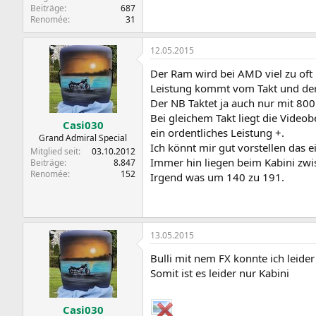
Beiträge
687
Renomée
31
12.05.2015
Der Ram wird bei AMD viel zu oft
Leistung kommt vom Takt und de
Der NB Taktet ja auch nur mit 80
Bei gleichem Takt liegt die Vide
Casi030
ein ordentliches Leistung +.
Grand Admiral Special
Ich könnt mir gut vorstellen das 
Mitglied seit
03.10.2012
Immer hin liegen beim Kabini z
Beiträge
8.847
Renomée
152
Irgend was um 140 zu 191.
13.05.2015
Bulli mit nem FX konnte ich leider
Somit ist es leider nur Kabini
Casi030