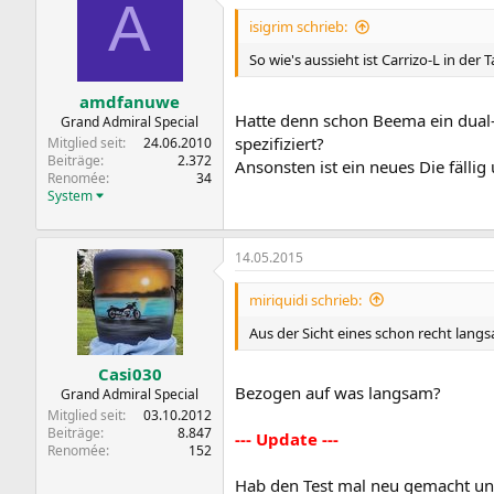
A
isigrim schrieb:
So wie's aussieht ist Carrizo-L in der
amdfanuwe
Hatte denn schon Beema ein dual-C
Grand Admiral Special
spezifiziert?
Mitglied seit
24.06.2010
Beiträge
2.372
Ansonsten ist ein neues Die fäll
Renomée
34
System
14.05.2015
miriquidi schrieb:
Aus der Sicht eines schon recht lang
Casi030
Bezogen auf was langsam?
Grand Admiral Special
Mitglied seit
03.10.2012
Beiträge
8.847
--- Update ---
Renomée
152
Hab den Test mal neu gemacht und 