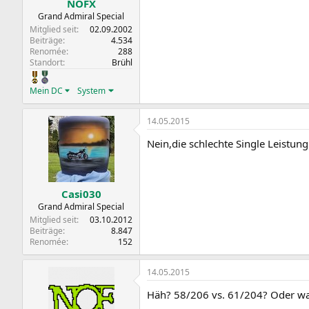
NOFX
Grand Admiral Special
Mitglied seit
02.09.2002
Beiträge
4.534
Renomée
288
Standort
Brühl
Mein DC
System
14.05.2015
Nein,die schlechte Single Leistun
Casi030
Grand Admiral Special
Mitglied seit
03.10.2012
Beiträge
8.847
Renomée
152
14.05.2015
Häh? 58/206 vs. 61/204? Oder wa