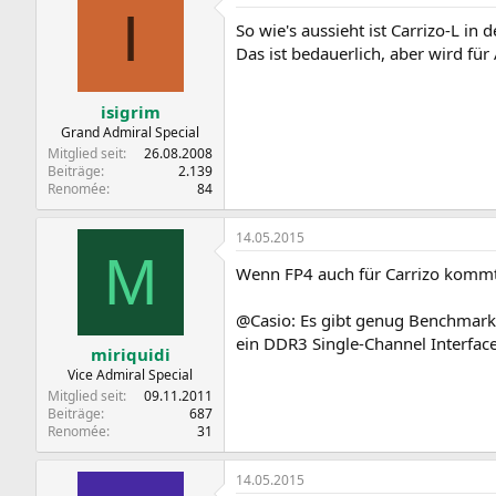
I
So wie's aussieht ist Carrizo-L in
Das ist bedauerlich, aber wird für
isigrim
Grand Admiral Special
Mitglied seit
26.08.2008
Beiträge
2.139
Renomée
84
14.05.2015
M
Wenn FP4 auch für Carrizo kommt, 
@Casio: Es gibt genug Benchmarks
ein DDR3 Single-Channel Interfac
miriquidi
Vice Admiral Special
Mitglied seit
09.11.2011
Beiträge
687
Renomée
31
14.05.2015