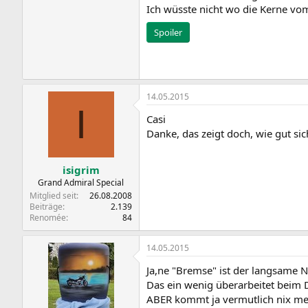
Ich wüsste nicht wo die Kerne vom 
Spoiler
14.05.2015
I
Casi
Danke, das zeigt doch, wie gut si
isigrim
Grand Admiral Special
Mitglied seit
26.08.2008
Beiträge
2.139
Renomée
84
14.05.2015
Ja,ne "Bremse" ist der langsame N
Das ein wenig überarbeitet beim 
ABER kommt ja vermutlich nix me