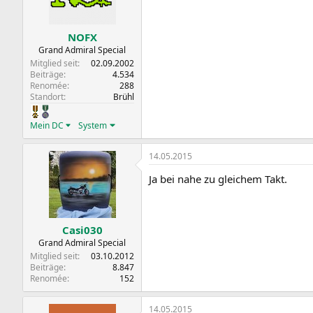
NOFX
Grand Admiral Special
Mitglied seit
02.09.2002
Beiträge
4.534
Renomée
288
Standort
Brühl
Mein DC
System
14.05.2015
Ja bei nahe zu gleichem Takt.
Casi030
Grand Admiral Special
Mitglied seit
03.10.2012
Beiträge
8.847
Renomée
152
14.05.2015