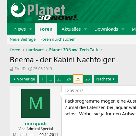
News
Foren
Aktuelles
Downloads
Mi
Neue Beiträge
Foren durchsuchen
Foren
Hardware
Planet 3DNow! Tech-Talk
Beema - der Kabini Nachfolger
E
E
FredD
25.06.2013
r
r
Vorherige
1
…
23
24
25
26
Nächste
s
s
t
t
e
e
12.05.2015
l
l
M
Packprogramme mögen eine Ausnah
l
l
e
t
Zumal die Latenzen bei Jaguar wa
r
a
selbst. Wobei sie ja für den Aufw
m
miriquidi
Vice Admiral Special
Mitglied seit
09.11.2011