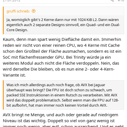
21.07.2012
#16
gruffi schrieb:
Ja, womöglich gibt's 2 Kerne dann nur mit 1024 KiB L2. Dann wären
eigentlich auch 2 separate Designs sinnvoll, ein Quad- und ein Dual-
Core Design.
Kaum, denn man spart wenig Diefläche damit ein. Immerhin
reden wir nicht von einer reinen CPU, wo 4 Kerne mit Cache
schon den Großteil der Fläche ausmachen, sondern es ist ein
SoC mit flächenfressender GPU. Bei Trinity würde ja ein
weiteres Modul auch nicht die Fläche verdoppeln. Nein, das
wird derselbe Die bleiben, ob es nun eine 2- oder 4-Kern-
Variante ist.
Was ich mich allerdings auch noch frage, ob AVX bei Jaguar
überhaupt was bringt? Die FPU ist doch schon zu schwach, um
packed SSE Instruktionen in einem Rutsch zu verarbeiten. Mit AVX
wird das doppelt problematisch. Selbst wenn man die FPU auf 128-
bit aufbohrt, hat man immer noch keinen Vorteil durch AVX.
AVX bringt ne Menge, und auch oder gerade auf niedrigem
Niveau ist das wichtig. Doppelt so viel von ganz wenig ist
immer noch wenig, aber evtl. schon ausreichend. Und es geht