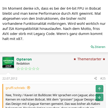
Im Moment denke ich, dass es bei der 64-bit FPU in Bobcat
bleibt und man keine Performance durch AVX gewinnt. Mal
abgesehen von den Instruktionen, die bisher nicht
vorhandene Funktionalität mitbringen. Wird wohl wirklich nur
auf ISA Kompatibilität hinauslaufen. Nach dem Motto, friss
AVX oder stirb mit Legacy Code. Wenn's ganz dumm kommt
halt mit x87.
Zitieren
Opteron
★ Themenstarter ★
Redaktion
☆☆☆☆☆☆
22.07.2012
#25
gruffi schrieb:
Obe
Nee, Trinity / Kaveri ist Bulldozer. Wir sprachen von Jaguar, also den
Unt
Kernen im nächsten Bobcat. Mit dem "grossen" Jaguar Design war
das Design mit 4 Jaguar Kernen gemeint. Das was bisher als Kabini
bekannt ist. Die Spekulation war eben, dass eventuell auch ein