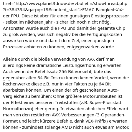
href="http://www.planet3dnow.de/vbulletin/showthread.php
?t=384394&garpg=18#content_start">FMAC-Fähigkeit</a>
der FPU. Diese ist aber für einen günstigen Einstiegsprozessor
- selbst im nächsten Jahr - sicherlich noch nicht nötig.
Ansonsten würde auch die FPU und damit der gesamte Chip
zu groß werden, was sich negativ bei die Fertigungskosten
auswirken würde und damit dem Ziel, einen günstigen
Prozessor anbieten zu können, entgegenwirken würde.
Alleine durch die bloße Verwendung von AVX darf man
allerdings keine dramatische Leistungserhöhung erwarten.
Auch wenn der Befehlssatz 256 Bit vorsieht, böte das
gegenüber alten 64-Bit-Instruktionen keinen Vorteil, wenn die
Rechenwerke diese z.B. nur in vier Takten zu je 64 Bit
abarbeiten können. Um einen der oft gescholtenen Auto-
Vergleiche zu bemühen: Ohne größere Motorumbauten ist
der Effekt eines besseren Treibstoffes (z.B. Super-Plus statt
Normalbenzin) eher gering. In etwa den ähnlichen Effekt wird
man von den restlichen AVX-Verbesserungen (3-Operanden-
Format und leicht kürzere Befehle, dank VEX-Präfix) erwarten
können - zumindest solange AMD nicht auch etwas am Motor,