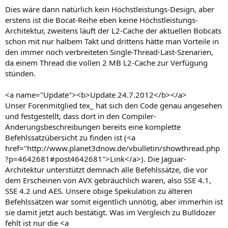
Dies wäre dann natürlich kein Höchstleistungs-Design, aber
erstens ist die Bocat-Reihe eben keine Höchstleistungs-
Architektur, zweitens läuft der L2-Cache der aktuellen Bobcats
schon mit nur halbem Takt und drittens hätte man Vorteile in
den immer noch verbreiteten Single-Thread-Last-Szenarien,
da einem Thread die vollen 2 MB L2-Cache zur Verfügung
stünden.
<a name="Update"><b>Update 24.7.2012</b></a>
Unser Forenmitglied tex_ hat sich den Code genau angesehen
und festgestellt, dass dort in den Compiler-
Änderungsbeschreibungen bereits eine komplette
Befehlssatzübersicht zu finden ist (<a
href="http://www.planet3dnow.de/vbulletin/showthread.php
?p=4642681#post4642681">Link</a>). Die Jaguar-
Architektur unterstützt demnach alle Befehlssätze, die vor
dem Erscheinen von AVX gebräuchlich waren, also SSE 4.1,
SSE 4.2 und AES. Unsere obige Spekulation zu älteren
Befehlssätzen war somit eigentlich unnötig, aber immerhin ist
sie damit jetzt auch bestätigt. Was im Vergleich zu Bulldozer
fehlt ist nur die <a