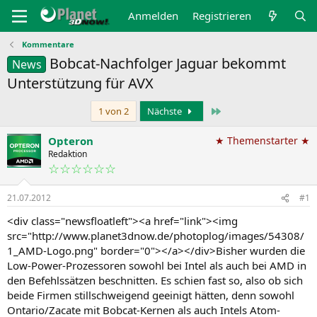
Anmelden
Registrieren
Kommentare
Bobcat-Nachfolger Jaguar bekommt
News
Unterstützung für AVX
Letzte
1 von 2
Nächste
Opteron
★ Themenstarter ★
Redaktion
☆☆☆☆☆☆
21.07.2012
#1
<div class="newsfloatleft"><a href="link"><img
src="http://www.planet3dnow.de/photoplog/images/54308/
1_AMD-Logo.png" border="0"></a></div>Bisher wurden die
Low-Power-Prozessoren sowohl bei Intel als auch bei AMD in
den Befehlssätzen beschnitten. Es schien fast so, also ob sich
beide Firmen stillschweigend geeinigt hätten, denn sowohl
Ontario/Zacate mit Bobcat-Kernen als auch Intels Atom-