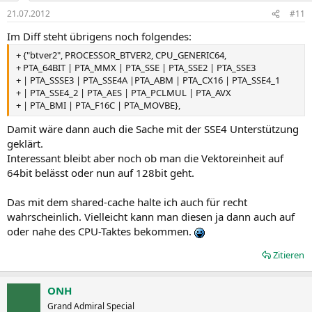
21.07.2012
#11
Im Diff steht übrigens noch folgendes:
+ {"btver2", PROCESSOR_BTVER2, CPU_GENERIC64,
+ PTA_64BIT | PTA_MMX | PTA_SSE | PTA_SSE2 | PTA_SSE3
+ | PTA_SSSE3 | PTA_SSE4A |PTA_ABM | PTA_CX16 | PTA_SSE4_1
+ | PTA_SSE4_2 | PTA_AES | PTA_PCLMUL | PTA_AVX
+ | PTA_BMI | PTA_F16C | PTA_MOVBE},
Damit wäre dann auch die Sache mit der SSE4 Unterstützung
geklärt.
Interessant bleibt aber noch ob man die Vektoreinheit auf
64bit belässt oder nun auf 128bit geht.
Das mit dem shared-cache halte ich auch für recht
wahrscheinlich. Vielleicht kann man diesen ja dann auch auf
oder nahe des CPU-Taktes bekommen.
Zitieren
ONH
Grand Admiral Special