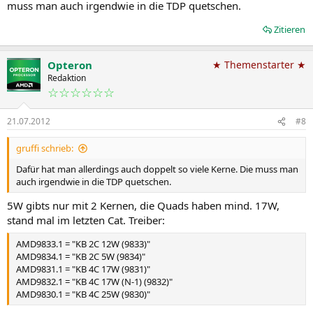
muss man auch irgendwie in die TDP quetschen.
Zitieren
Opteron
★ Themenstarter ★
Redaktion
☆☆☆☆☆☆
21.07.2012
#8
gruffi schrieb:
Dafür hat man allerdings auch doppelt so viele Kerne. Die muss man
auch irgendwie in die TDP quetschen.
5W gibts nur mit 2 Kernen, die Quads haben mind. 17W,
stand mal im letzten Cat. Treiber:
AMD9833.1 = "KB 2C 12W (9833)"
AMD9834.1 = "KB 2C 5W (9834)"
AMD9831.1 = "KB 4C 17W (9831)"
AMD9832.1 = "KB 4C 17W (N-1) (9832)"
AMD9830.1 = "KB 4C 25W (9830)"