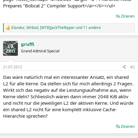
Prepares "Bobcat 2" Compiler Support</a></li></ul>
Zitieren
Elandur
,
MrBad
,
[MTB]JackTheRipper
und 11 andere
R
e
a
gruffi
k
t
Grand Admiral Special
i
o
n
21.07.2012
#2
e
n
Das wäre natürlich mal ein interessanter Ansatz, ein shared
:
L2 für alle Kerne. Da stellen sich für mich allerdings 2 Fragen.
Wirkt sich das negativ auf die Leistungsaufnahme aus, wenn
Kerne ideln? Schliesslich wären dann immer 2048 KiB aktiv
und nicht nur die jeweiligen L2 der aktiven Kerne. Und würde
ein shared L2 nicht für eine komplett inklusive Cache-
Hierarchie sprechen?
Zitieren