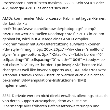
Prozessoren unterstützten maximal SSSE3. Kein SSE4.1 oder
4.2, oder gar AVX. Dies ändert sich nun.
AMDs kommender Mobilprozessor Kabini mit Jaguar-Kernen,
der laut der <a
href="http://www.planet3dnow.de/photoplog/file.php?
n=20704&w=o">aktuellen Roadmap</a> für 2013 in 28 nm
geplant ist, wird laut Aussage eines AMD-Compiler-
Programmierer mit AVX-Unterstützung aufwarten können:
<div style="margin: 5px 20px 20px;"><div class="smallfont"
style="margin-bottom: 2px;">Zitat:</div><table border="0"
cellpadding="6" cellspacing="0" width="100%"><tbody><tr>
<td class="alt2" style="border: 1px inset;"><i>There are ISA
changes as well like btver2 supports AVX, BMI.</i></td></tr>
</tbody></table></div>Zusätzlich werden auch die nicht so
bekannten Bit-Manipulations-Instruktionen (BMI)
implementiert.
SSE4-Derivate werden nicht direkt erwähnt, allerdings ist auch
von deren Support auszugehen, denn AVX ist eine
Obermenge aller früheren Befehlssatzerweiterungen und