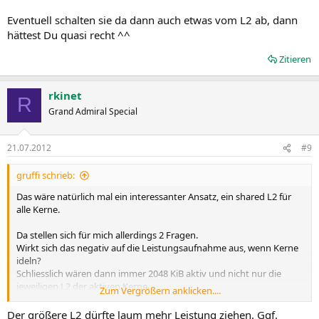
Eventuell schalten sie da dann auch etwas vom L2 ab, dann
hättest Du quasi recht ^^
Zitieren
rkinet
R
Grand Admiral Special
21.07.2012
#9
gruffi schrieb:
Das wäre natürlich mal ein interessanter Ansatz, ein shared L2 für
alle Kerne.
Da stellen sich für mich allerdings 2 Fragen.
Wirkt sich das negativ auf die Leistungsaufnahme aus, wenn Kerne
ideln?
Schliesslich wären dann immer 2048 KiB aktiv und nicht nur die
jeweiligen L2 der aktiven Kerne.
Zum Vergrößern anklicken....
Und würde ein shared L2 nicht für eine komplett inklusive Cache-
Hierarchie sprechen?
Der größere L2 dürfte laum mehr Leistung ziehen. Ggf.