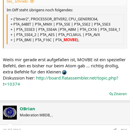
tex_ schrieb:
Im Diff steht übrigens noch folgendes:
+ {"btver2", PROCESSOR_BTVER2, CPU_GENERIC64,
+ PTA_64BIT | PTA_MMX | PTA_SSE | PTA_SSE2 | PTA_SSE3
+ | PTA_SSSE3 | PTA_SSE4A |PTA_ABM | PTA_CX16 | PTA_SSE4_1
+ | PTA_SSE4_2 | PTA_AES | PTA_PCLMUL | PTA_AVX
+ | PTA_BMI | PTA_F16C | PTA_
MOVBE
},
Weils mir gerade erst aufgefallen ist, MOVBE ist ein spezieller
Befehl, den es bisher nur beim Atom gab ... richtig drollig,
extra Befehle für den Kleinen
Diskussion hier:
http://board.flatassembler.net/topic.php?
t=10374
Zitieren
OBrian
Moderation MBDB, ,