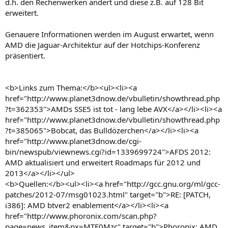
d.h. den Rechenwerken ändert und diese z.B. auf 128 Bit
erweitert.
Genauere Informationen werden im August erwartet, wenn
AMD die Jaguar-Architektur auf der Hotchips-Konferenz
präsentiert.
<b>Links zum Thema:</b><ul><li><a
href="http://www.planet3dnow.de/vbulletin/showthread.php
?t=362353">AMDs SSE5 ist tot - lang lebe AVX</a></li><li><a
href="http://www.planet3dnow.de/vbulletin/showthread.php
?t=385065">Bobcat, das Bulldözerchen</a></li><li><a
href="http://www.planet3dnow.de/cgi-
bin/newspub/viewnews.cgi?id=1339699724">AFDS 2012:
AMD aktualisiert und erweitert Roadmaps für 2012 und
2013</a></li></ul>
<b>Quellen:</b><ul><li><a href="http://gcc.gnu.org/ml/gcc-
patches/2012-07/msg01023.html" target="b">RE: [PATCH,
i386]: AMD btver2 enablement</a></li><li><a
href="http://www.phoronix.com/scan.php?
page=news_item&px=MTE0Mzc" target="b">Phoronix: AMD