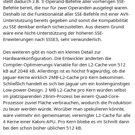
stellt dadurch z.B. 3-Operand-Befehle aller vorherigen SSE-
Befehle bereit, die nur für zwei Operanden ausgelegt waren.
Deshalb ist die Funktionalität aller SSE-Befehle mit einer AVX-
Unterstützung bereits gegeben und somit die Kompatibilität
zu SSE denkbar einfach sicherzustellen. Aus diesem Grund
wäre eine Nicht-Unterstützung der höheren SSE-
Erweiterungen nach SSSE3, sehr verwunderlich.
Des weiteren gibt es noch ein kleines Detail zur
Hardwarekonfiguration. Die Entwickler änderten die
Compiler-Optimierungs-Variable für den L2-Cache von 512
kB auf 2048 kB. Allerdings ist es höchst fragwürdig, ob die
Jaguar-Kerne wirklich 2MB-L2-Cache pro Kern bekommen.
Schließlich handelt es sich bei Jaguar um ein kostengünstiges
Low-power-Design. 2 MB L2-Cache pro Kern würden selbst
im platzsparenden 28nm-Prozess bei einem Quad-Core-
Prozessor zuviel Fläche verbrauchen, wodurch die Produktion
zu teuer werden würde. Worüber man spekulieren könnte,
wäre vielmehr ein gemeinsamer, vereinigter L2-Cache für alle
4 Kerne einer Kabini-APU. Pro Kern bliebe es im Schnitt dann
bei den schon bisher üblichen 512 kB.