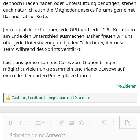
dennoch Fragen haben oder Unterstützung benötigen, stehen
euch natürlich auch die Mitglieder unseres Forums gerne mit
Rat und Tat zur Seite.
Jeder zusätzliche Rechner, jede GPU und jeder CPU-Kern kann
am Ende den Unterschied ausmachen. Daher freuen wir uns
über jede Unterstützung und jeden Teilnehmer, der unser
Team während des Sprints verstärkt.
Lasst uns gemeinsam die Cores zum Glühen bringen,
möglichst viele Punkte sammeln und Planet 3DNow! auf
einen der begehrten Podestplätze führen!
Zitieren
Cashran
,
LordNord
,
enigmation
und 2 andere
R
e
a
k
t
Nummerierte Liste
i
Fett
Kursiv
Weitere Einstellungen…
Liste
Weitere Einstellungen…
Link einfügen
Bild einfügen
Smileys
Weitere Einstellungen…
Rückgängig
Weitere Einst
Vorsch
o
Ungeordnete Liste
Schreibe deine Antwort....
n
Linksbündig
9
Normal
Entwurf speichern
Arial
Schriftgröße
Ausrichtung
Zitat
Wiederholen
Medien
BBCode umschalten
Textfarbe
Paragraph format
Tabelle einfügen
Formatierung entfernen
Schriftfamilie
Insert horizontal line
Entwürfe
Durchgestrichen
Spoiler
Unterstrichen
Code
Inline-Code
Inline-Spoiler
e