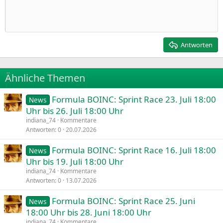
Einzug vergrößern
n
10
Entwurf löschen
Zentriert
Heading 1
Book Antiqua
:
Einzug verkleinern
12
Courier New
Rechtsbündig
Heading 2
15
Georgia
Justify text
Antworten
Heading 3
18
Tahoma
22
Times New Roman
Ähnliche Themen
26
Trebuchet MS
Formula BOINC: Sprint Race 23. Juli 18:00
Verdana
News
Uhr bis 26. Juli 18:00 Uhr
indiana_74
Kommentare
Antworten
0
20.07.2026
Formula BOINC: Sprint Race 16. Juli 18:00
News
Uhr bis 19. Juli 18:00 Uhr
indiana_74
Kommentare
Antworten
0
13.07.2026
Formula BOINC: Sprint Race 25. Juni
News
18:00 Uhr bis 28. Juni 18:00 Uhr
indiana_74
Kommentare