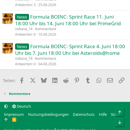
Antworten
3
25.06.2026
Formula BOINC: Sprint Race 11. Juni
News
18:00 Uhr bis 14. Juni 18:00 Uhr bei PrimeGrid
indiana_74
Kommentare
Antworten
0
10.06.2026
Formula BOINC: Sprint Race 4. Juni 18:00
News
Uhr bis 7. Juni 18:00 Uhr bei Asteroids@home
indiana_74
Kommentare
Antworten
0
04.06.2026
Facebook
X
Bluesky
LinkedIn
Reddit
Pinterest
Tumblr
WhatsApp
E-Mail
Li
Teilen:
Kommentare
Deutsch
Obe
Impressum
Nutzungsbedingungen
Datenschutz
Hilfe
Start
R
Unt
S
S
®