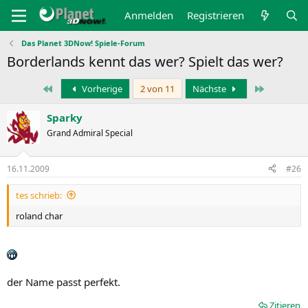
Anmelden
Registrieren
Das Planet 3DNow! Spiele-Forum
Borderlands kennt das wer? Spielt das wer?
Erste
Letzte
Vorherige
2 von 11
Nächste
Sparky
Grand Admiral Special
16.11.2009
#26
tes schrieb:
roland char
der Name passt perfekt.
Zitieren