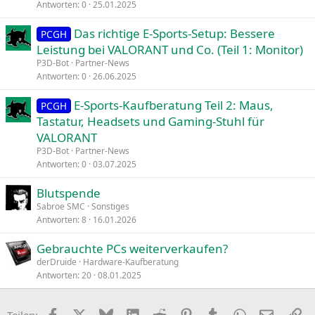
Antworten
0
25.01.2025
Das richtige E-Sports-Setup: Bessere
PCGH
Leistung bei VALORANT und Co. (Teil 1: Monitor)
P3D-Bot
Partner-News
Antworten
0
26.06.2025
E-Sports-Kaufberatung Teil 2: Maus,
PCGH
Tastatur, Headsets und Gaming-Stuhl für
VALORANT
P3D-Bot
Partner-News
Antworten
0
03.07.2025
Blutspende
Sabroe SMC
Sonstiges
Antworten
8
16.01.2026
Gebrauchte PCs weiterverkaufen?
derDruide
Hardware-Kaufberatung
Antworten
20
08.01.2025
Facebook
X
Bluesky
LinkedIn
Reddit
Pinterest
Tumblr
WhatsApp
E-Mail
Li