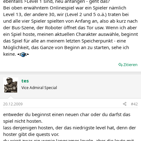
ebenfalls >Level 1 sind, neu anfangen - geht das?
Bei oben erwähntem Onlinespiel war ein Spieler nämlich
Level 13, der andere 30, wir (Level 2 und 5 o.ä.) traten bei
und alle vier Spieler spielten von Anfang an, also ab kurz nach
der Bus-Szene, der Roboter öffnet das Tor usw. Wenn ich aber
ein Spiel hoste, meinen aktuellen Charakter auswähle, beginnt
das Spiel für alle an meinem letzten Speicherpunkt - eine
Möglichkeit, das Ganze von Beginn an zu starten, sehe ich
keine.
Zitieren
tes
Vice Admiral Special
20.12.2009
#42
entweder du beginnst einen neuen char oder du darfst das
spiel nicht hosten.
lass denjenigen hosten, der das niedrigste level hat, denn der
hoster gibt die quests vor.
du wirst zwar ein wenig langsamer leveln, aber die leute mit