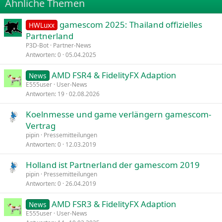
Ähnliche Themen
26
Trebuchet MS
gamescom 2025: Thailand offizielles
Verdana
HWLuxx
Partnerland
P3D-Bot
Partner-News
Antworten
0
05.04.2025
AMD FSR4 & FidelityFX Adaption
News
E555user
User-News
Antworten
19
02.08.2026
Koelnmesse und game verlängern gamescom-
Vertrag
pipin
Pressemitteilungen
Antworten
0
12.03.2019
Holland ist Partnerland der gamescom 2019
pipin
Pressemitteilungen
Antworten
0
26.04.2019
AMD FSR3 & FidelityFX Adaption
News
E555user
User-News