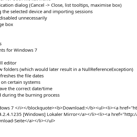
cation dialog (Cancel -> Close, list tooltips, maximise box)
g the selected device and importing sessions
 disabled unnecessarily
ge box
s
nts for Windows 7
ll editor
w folders (which would later result in a NullReferenceException)
reshes the file dates
 on certain systems
ave the correct date/time
ed during the burning process
ndows 7 </i></blockquote><b>Download:</b><ul><li><a href="htt
.4.1235 [Windows] Lokaler Mirror</a></li><li><a href="http:
load-Seite</a></li></ul>