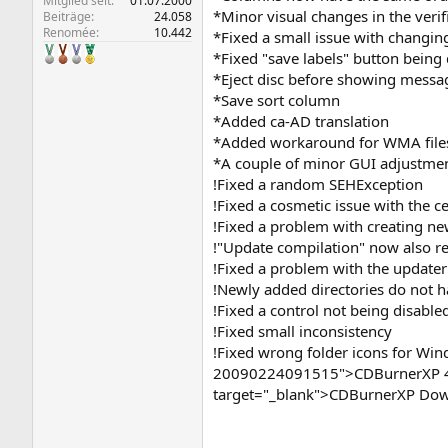
Mitglied seit
01.07.2000
*Minor visual changes in the verifi
Beiträge
24.058
Renomée
10.442
*Fixed a small issue with changin
*Fixed "save labels" button being
*Eject disc before showing messa
*Save sort column
*Added ca-AD translation
*Added workaround for WMA file
*A couple of minor GUI adjustme
!Fixed a random SEHException
!Fixed a cosmetic issue with the ce
!Fixed a problem with creating ne
!"Update compilation" now also ref
!Fixed a problem with the updater
!Newly added directories do not h
!Fixed a control not being disabl
!Fixed small inconsistency
!Fixed wrong folder icons for Wi
20090224091515">CDBurnerXP 4.2
target="_blank">CDBurnerXP Down