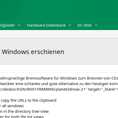
tglieder
Hardware-Datenbank
DC-Wiki
r Windows erschienen
 mehrsprachige Brennsoftware für Windows zum Brennen von CDs,
ntwickler eine schlanke und gute Alternative zu den heutigen ko
c/obidos/ASIN/B001FBMBM8/planet3dnow-21" target="_blank">Ne
 copy the URLs to the clipboard
r all windows
 in the directory tree view
for both file list views