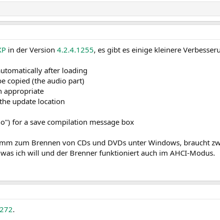
XP
in der Version
4.2.4.1255
, es gibt es einige kleinere Verbesse
utomatically after loading
 copied (the audio part)
n appropriate
 the update location
"no") for a save compilation message box
amm zum Brennen von CDs und DVDs unter Windows, braucht zwar 
 was ich will und der Brenner funktioniert auch im AHCI-Modus.
1272
.