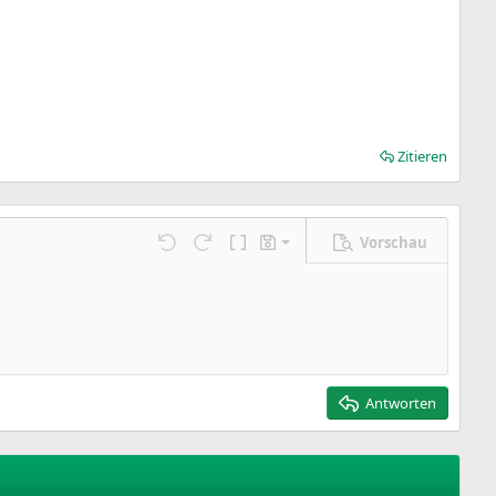
Zitieren
Vorschau
Entwurf speichern
ngen…
Rückgängig
Wiederholen
BBCode umschalten
Entwürfe
Entwurf löschen
Antworten