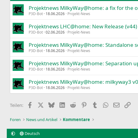
Projektnews MilkyWay@home: a fix for the ou
Verdana
P3D-Bot
18.06.2026
Projekt-News
Projektnews LHC@home: New Release (v44)
P3D-Bot
02.06.2026
Projekt-News
Projektnews MilkyWay@home: Standalone scr
P3D-Bot
18.06.2026
Projekt-News
Projektnews MilkyWay@home: Separation up
P3D-Bot
18.06.2026
Projekt-News
Projektnews MilkyWay@home: milkyway3 v0.
P3D-Bot
18.06.2026
Projekt-News
Facebook
X
Bluesky
LinkedIn
Reddit
Pinterest
Tumblr
WhatsApp
E-Mail
Lin
Teilen:
Foren
News und Artikel
Kommentare
Deutsch