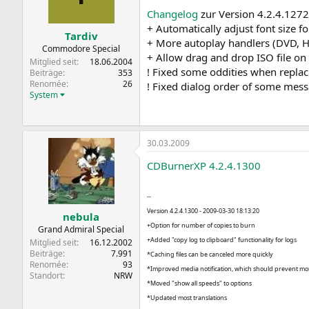
Changelog
zur Version 4.2.4.1272
+ Automatically adjust font size fo
Tardiv
+ More autoplay handlers (DVD, 
Commodore Special
+ Allow drag and drop ISO file on
Mitglied seit
18.06.2004
! Fixed some oddities when replaci
Beiträge
353
Renomée
26
! Fixed dialog order of some mes
System
30.03.2009
CDBurnerXP 4.2.4.1300
--
Version 4.2.4.1300 - 2009-03-30 18:13:20
nebula
+Option for number of copies to burn
Grand Admiral Special
+Added "copy log to clipboard" functionality for logs
Mitglied seit
16.12.2002
Beiträge
7.991
*Caching files can be canceled more quickly
Renomée
93
*Improved media notification, which should prevent m
Standort
NRW
*Moved "show all speeds" to options
*Updated most translations