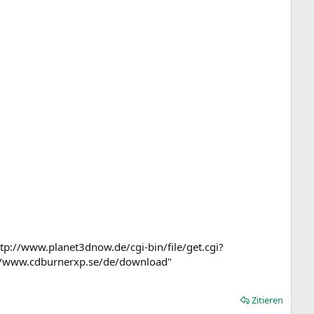
p://www.planet3dnow.de/cgi-bin/file/get.cgi?
//www.cdburnerxp.se/de/download"
Zitieren