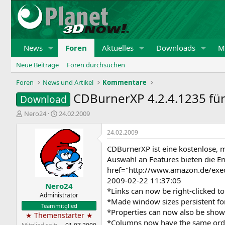
News
Foren
Aktuelles
Downloads
Mi
Neue Beiträge
Foren durchsuchen
Foren
News und Artikel
Kommentare
CDBurnerXP 4.2.4.1235 fü
Download
E
E
Nero24
24.02.2009
r
r
s
s
24.02.2009
t
t
CDBurnerXP ist eine kostenlose,
e
e
l
l
Auswahl an Features bieten die E
l
l
href="http://www.amazon.de/exe
e
t
2009-02-22 11:37:05
Nero24
r
a
*Links can now be right-clicked to
m
Administrator
*Made window sizes persistent fo
Teammitglied
*Properties can now also be shown
★ Themenstarter ★
*Columns now have the same order 