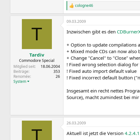
cologne46
R
e
a
09.03.2009
k
T
t
Inzwischen gibt es den
CDBurner
i
o
n
+ Option to update compilations a
e
+ Mixed mode CDs can now also be
n
Tardiv
+ Change "Cancel" to "Close" whe
:
Commodore Special
! Fixed wrong selection dialog for
Mitglied seit
18.06.2004
! Fixed auto import default value
Beiträge
353
Renomée
26
! Fixed incorrect default button (
System
Insgesamt ein recht nettes Progr
Source), macht zumindest bei mir
26.03.2009
T
Aktuell ist jetzt die Version
4.2.4.