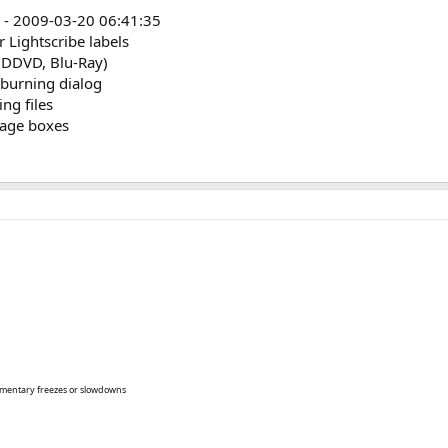
 - 2009-03-20 06:41:35
r Lightscribe labels
HDDVD, Blu-Ray)
 burning dialog
ng files
sage boxes
omentary freezes or slowdowns