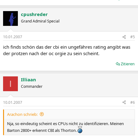
cpushreder
Grand Admiral Special
10.01.2007
#5
ich finds schön das der cbi ein ungefähres rating angibt was
der protzen nach der oc orgie zu sein scheint.
Zitieren
Illiaan
I
Commander
10.01.2007
#6
Arachon schrieb:
Nja, so eindeutig scheint es CPUs nicht zu identifizieren. Meinen
Barton 2800+ erkennt CBI als Thorton.