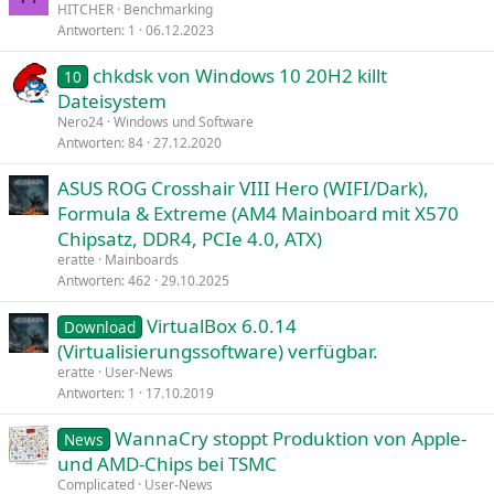
HITCHER
Benchmarking
Antworten
1
06.12.2023
chkdsk von Windows 10 20H2 killt
10
Dateisystem
Nero24
Windows und Software
Antworten
84
27.12.2020
ASUS ROG Crosshair VIII Hero (WIFI/Dark),
Formula & Extreme (AM4 Mainboard mit X570
Chipsatz, DDR4, PCIe 4.0, ATX)
eratte
Mainboards
Antworten
462
29.10.2025
VirtualBox 6.0.14
Download
(Virtualisierungssoftware) verfügbar.
eratte
User-News
Antworten
1
17.10.2019
WannaCry stoppt Produktion von Apple-
News
und AMD-Chips bei TSMC
Complicated
User-News