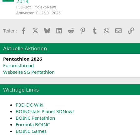
2014
P3D-Bot
Projekt-News
Antworten
0
26.01.2026
Facebook
X
Bluesky
LinkedIn
Reddit
Pinterest
Tumblr
WhatsApp
E-Mail
Li
Teilen:
Aktuelle Aktionen
Pentathlon 2026
Forumsthread
Webseite SG Pentathlon
Wichtige Links
P3D-DC-Wiki
BOINCstats Planet 3DNow!
BOINC Pentathlon
Formula BOINC
BOINC Games