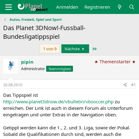
Anmelden
Registrieren
Autos, Freizeit, Spiel und Sport
Das Planet 3DNow!-Fussball-
Bundesligatippspiel
Letzte
1 von 9
Nächste
pipin
★ Themenstarter ★
Administrator
Teammitglied
20.08.2010
#1
Das Tippspiel ist
http://www.planet3dnow.de/vbulletin/vbsoccer.php
zu
erreichen. Der Link ist auch in diesem Forum als Unterforum
eingetragen und unter Extras in der Navigation oben.
Getippt werden kann die 1., 2. und 3. Liga, sowie der Pokal.
Sobald die Qualifikationen durch sind, werden auch die