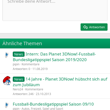
Ungeordnete Liste
Schreibe deine Antwort....
Linksbündig
9
Normal
Entwurf speichern
Arial
Schriftgröße
Ausrichtung
Zitat
Wiederholen
Medien
BBCode umschalten
Textfarbe
Paragraph format
Tabelle einfügen
Formatierung entfernen
Schriftfamilie
Insert horizontal line
Entwürfe
Durchgestrichen
Spoiler
Unterstrichen
Code
Inline-Code
Inline-Spoiler
Einzug vergrößern
10
Entwurf löschen
Zentriert
Heading 1
Book Antiqua
Einzug verkleinern
12
Courier New
Rechtsbündig
Heading 2
15
Georgia
Justify text
Antworten
Heading 3
18
Tahoma
22
Times New Roman
Ähnliche Themen
26
Trebuchet MS
Intern: Das Planet 3DNow!-Fussball-
Verdana
News
Bundesligatippspiel Saison 2019/2020
pipin
Kommentare
Antworten
0
11.08.2019
14 Jahre - Planet 3DNow! hübscht sich auf
News
zum Jubiläum
Nero24
Kommentare
Antworten
246
23.10.2013
Fussball-Bundesligatippspiel Saison 09/10
pipin
Autos, Freizeit, Spiel und Sport