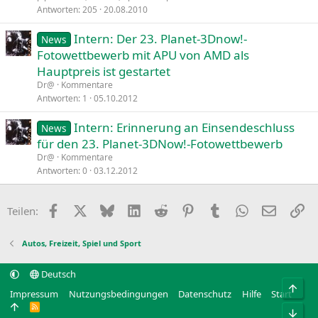
Antworten
205
20.08.2010
Intern: Der 23. Planet-3Dnow!-
News
Fotowettbewerb mit APU von AMD als
Hauptpreis ist gestartet
Dr@
Kommentare
Antworten
1
05.10.2012
Intern: Erinnerung an Einsendeschluss
News
für den 23. Planet-3DNow!-Fotowettbewerb
Dr@
Kommentare
Antworten
0
03.12.2012
Facebook
X
Bluesky
LinkedIn
Reddit
Pinterest
Tumblr
WhatsApp
E-Mail
Li
Teilen:
Autos, Freizeit, Spiel und Sport
Deutsch
Obe
Impressum
Nutzungsbedingungen
Datenschutz
Hilfe
Start
R
Unt
S