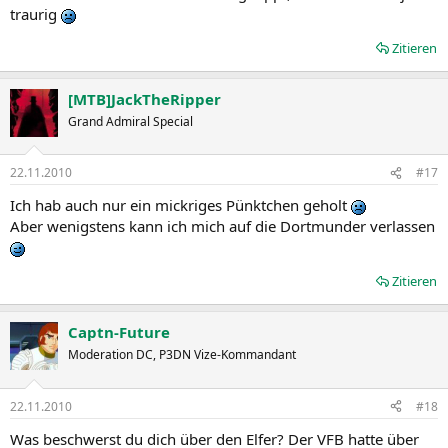
traurig
Zitieren
[MTB]JackTheRipper
Grand Admiral Special
22.11.2010
#17
Ich hab auch nur ein mickriges Pünktchen geholt
Aber wenigstens kann ich mich auf die Dortmunder verlassen
Zitieren
Captn-Future
Moderation DC, P3DN Vize-Kommandant
22.11.2010
#18
Was beschwerst du dich über den Elfer? Der VFB hatte über