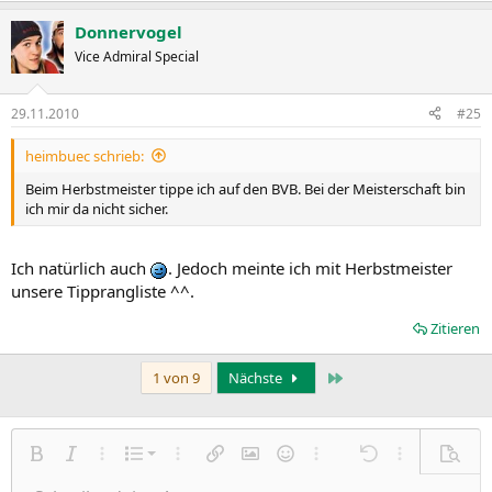
Donnervogel
Vice Admiral Special
29.11.2010
#25
heimbuec schrieb:
Beim Herbstmeister tippe ich auf den BVB. Bei der Meisterschaft bin
ich mir da nicht sicher.
Ich natürlich auch
. Jedoch meinte ich mit Herbstmeister
unsere Tipprangliste ^^.
Zitieren
Letzte
1 von 9
Nächste
Nummerierte Liste
Fett
Kursiv
Weitere Einstellungen…
Liste
Weitere Einstellungen…
Link einfügen
Bild einfügen
Smileys
Weitere Einstellungen…
Rückgängig
Weitere Einst
Vorsch