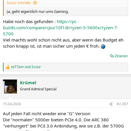
Scour schrieb:
Ja, geht eigentlich nur ums Gaming.
Habe noch das gefunden :
https://pc-
builds.com/compare/cpu/10f1i8/ryzen-5-5600x/ryzen-7-
5700
Viel machts wohl schon nicht aus, aber wenn das Budget eh
schon knapp ist, ist man sicher um jeden € froh.
Zitieren
seTTam
und
Scour
R
e
a
Krümel
k
t
Grand Admiral Special
i
o
n
15.04.2026
#2.307
e
n
Auf jeden Fall nicht wieder eine "G" Version
:
Die "normalen" 5000er bieten PCIe 4.0. Die ARC 380
"verhungert" bei PCiI 3.0 Anbindung, wie sie z.B. der 5700G