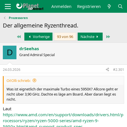
Anmelden
Registrieren
Prozessoren
Der allgemeine Ryzenthread.
Erste
Letzte
Vorherige
93 von 96
Nächste
drSeehas
D
Grand Admiral Special
24.03.2026
#2.301
Oi!Olli schrieb:
Was ist eignetlich der maximale Turbo eines 5950X? Allcore geht er
nicht über 3,90 GHz. Dachte es läge am Board. Aber daran liegt es
nicht.
Laut
https://www.amd.com/en/support/downloads/drivers.html/p
rocessors/ryzen/ryzen-5000-series/amd-ryzen-9-
5950x.html#amd_support_product_spec