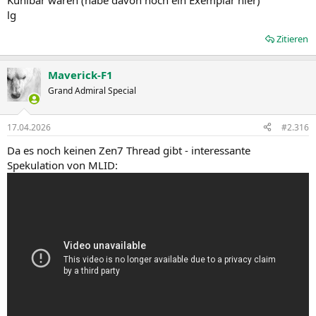
Kühlbar waren (habe davon noch ein Exemplar hier)
lg
Zitieren
Maverick-F1
Grand Admiral Special
17.04.2026
#2.316
Da es noch keinen Zen7 Thread gibt - interessante
Spekulation von MLID: