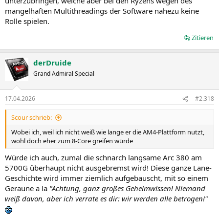
unterzubringen, welche aber bei den Ryzens wegen des
mangelhaften Multithreadings der Software nahezu keine
Rolle spielen.
Zitieren
derDruide
Grand Admiral Special
17.04.2026
#2.318
Scour schrieb:
Wobei ich, weil ich nicht weiß wie lange er die AM4-Plattform nutzt,
wohl doch eher zum 8-Core greifen würde
Würde ich auch, zumal die schnarch langsame Arc 380 am
5700G überhaupt nicht ausgebremst wird! Diese ganze Lane-
Geschichte wird immer ziemlich aufgebauscht, mit so einem
Geraune a la
"Achtung, ganz großes Geheimwissen! Niemand
weiß davon, aber ich verrate es dir: wir werden alle betrogen!"