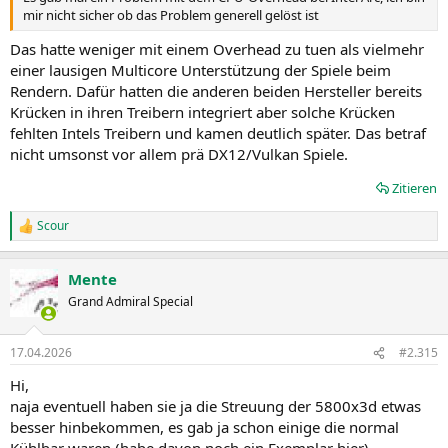
mir nicht sicher ob das Problem generell gelöst ist
Das hatte weniger mit einem Overhead zu tuen als vielmehr
einer lausigen Multicore Unterstützung der Spiele beim
Rendern. Dafür hatten die anderen beiden Hersteller bereits
Krücken in ihren Treibern integriert aber solche Krücken
fehlten Intels Treibern und kamen deutlich später. Das betraf
nicht umsonst vor allem prä DX12/Vulkan Spiele.
Zitieren
Scour
R
e
a
Mente
k
t
Grand Admiral Special
i
o
n
17.04.2026
#2.315
e
n
Hi,
:
naja eventuell haben sie ja die Streuung der 5800x3d etwas
besser hinbekommen, es gab ja schon einige die normal