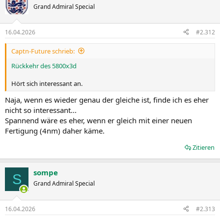
t
Grand Admiral Special
i
o
n
16.04.2026
#2.312
e
n
Captn-Future schrieb:
:
Rückkehr des 5800x3d
Hört sich interessant an.
Naja, wenn es wieder genau der gleiche ist, finde ich es eher
nicht so interessant...
Spannend wäre es eher, wenn er gleich mit einer neuen
Fertigung (4nm) daher käme.
Zitieren
sompe
S
Grand Admiral Special
16.04.2026
#2.313