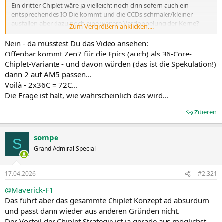
Ein dritter Chiplet wäre ja vielleicht noch drin sofern auch ein
entsprechendes IO Die kommt und die CCDs schmaler/kleiner
ausfallen aber dazu noch eine weitere Verdoppelung der Kerne?
Zum Vergrößern anklicken....
Eher weniger.
Für wahrscheinlicher halte ich das ein solcher Epyc CCDs mit der
Nein - da müsstest Du das Video ansehen:
gestutzten Variante hat um mehr Kerne darauf unterzubringen,
Offenbar kommt Zen7 für die Epics (auch) als 36-Core-
welche aber bei den Ryzens wegen des mangelhaften
Chiplet-Variante - und davon würden (das ist die Spekulation!)
Multithreadings der Software nahezu keine Rolle spielen.
dann 2 auf AM5 passen...
Voilà - 2x36C = 72C...
Die Frage ist halt, wie wahrscheinlich das wird...
Zitieren
sompe
S
Grand Admiral Special
17.04.2026
#2.321
@Maverick-F1
Das führt aber das gesammte Chiplet Konzept ad absurdum
und passt dann wieder aus anderen Gründen nicht.
Der Vorteil der Chiplet Strategie ist ja gerade aus möglichst