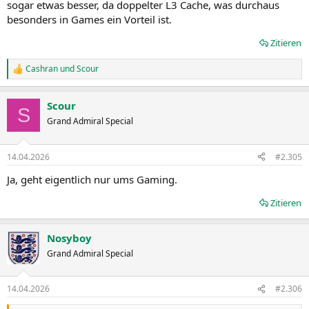
sogar etwas besser, da doppelter L3 Cache, was durchaus
besonders in Games ein Vorteil ist.
Zitieren
Cashran
und
Scour
R
e
a
Scour
k
S
t
Grand Admiral Special
i
o
n
14.04.2026
#2.305
e
n
Ja, geht eigentlich nur ums Gaming.
:
Zitieren
Nosyboy
Grand Admiral Special
14.04.2026
#2.306