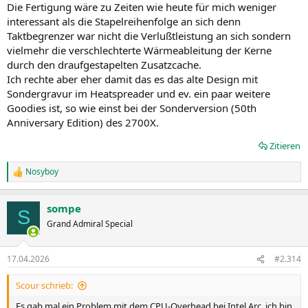
Die Fertigung wäre zu Zeiten wie heute für mich weniger
interessant als die Stapelreihenfolge an sich denn
Taktbegrenzer war nicht die Verlußtleistung an sich sondern
vielmehr die verschlechterte Wärmeableitung der Kerne
durch den draufgestapelten Zusatzcache.
Ich rechte aber eher damit das es das alte Design mit
Sondergravur im Heatspreader und ev. ein paar weitere
Goodies ist, so wie einst bei der Sonderversion (50th
Anniversary Edition) des 2700X.
Zitieren
Nosyboy
R
e
a
sompe
k
S
t
Grand Admiral Special
i
o
n
17.04.2026
#2.314
e
n
Scour schrieb:
:
Es gab mal ein Problem mit dem CPU-Overhead bei Intel Arc, ich bin