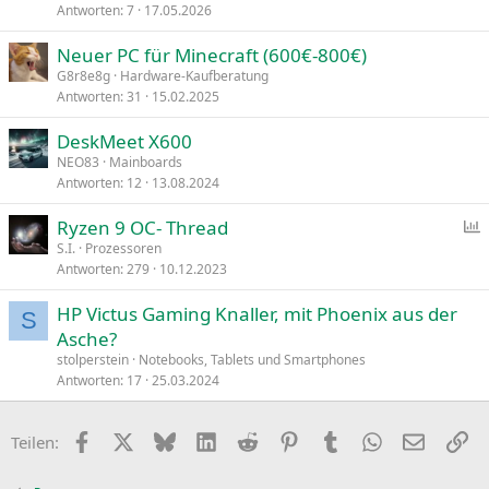
Antworten
7
17.05.2026
Neuer PC für Minecraft (600€-800€)
G8r8e8g
Hardware-Kaufberatung
Antworten
31
15.02.2025
DeskMeet X600
NEO83
Mainboards
Antworten
12
13.08.2024
Ryzen 9 OC- Thread
S.I.
Prozessoren
Antworten
279
10.12.2023
f
r
HP Victus Gaming Knaller, mit Phoenix aus der
a
S
Asche?
g
stolperstein
Notebooks, Tablets und Smartphones
e
Antworten
17
25.03.2024
Facebook
X
Bluesky
LinkedIn
Reddit
Pinterest
Tumblr
WhatsApp
E-Mail
Li
Teilen: