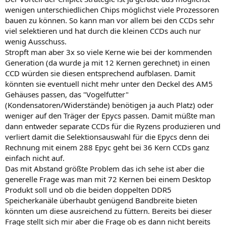
wenigen unterschiedlichen Chips möglichst viele Prozessoren
bauen zu können. So kann man vor allem bei den CCDs sehr
viel selektieren und hat durch die kleinen CCDs auch nur
wenig Ausschuss.
Stropft man aber 3x so viele Kerne wie bei der kommenden
Generation (da wurde ja mit 12 Kernen gerechnet) in einen
CCD würden sie diesen entsprechend aufblasen. Damit
könnten sie eventuell nicht mehr unter den Deckel des AM5
Gehäuses passen, das "Vogelfutter"
(Kondensatoren/Widerstände) benötigen ja auch Platz) oder
weniger auf den Träger der Epycs passen. Damit müßte man
dann entweder separate CCDs für die Ryzens produzieren und
verliert damit die Selektionsauswahl für die Epycs denn dei
Rechnung mit einem 288 Epyc geht bei 36 Kern CCDs ganz
einfach nicht auf.
Das mit Abstand größte Problem das ich sehe ist aber die
generelle Frage was man mit 72 Kernen bei einem Desktop
Produkt soll und ob die beiden doppelten DDR5
Speicherkanäle überhaubt genügend Bandbreite bieten
könnten um diese ausreichend zu füttern. Bereits bei dieser
Frage stellt sich mir aber die Frage ob es dann nicht bereits