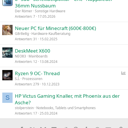
36mm Nussbaum
Der Römer
Sonstige Hardware
Antworten
7
17.05.2026
Neuer PC für Minecraft (600€-800€)
G8r8e8g
Hardware-Kaufberatung
Antworten
31
15.02.2025
DeskMeet X600
NEO83
Mainboards
Antworten
12
13.08.2024
Ryzen 9 OC- Thread
S.I.
Prozessoren
Antworten
279
10.12.2023
f
r
HP Victus Gaming Knaller, mit Phoenix aus der
a
S
Asche?
g
stolperstein
Notebooks, Tablets und Smartphones
e
Antworten
17
25.03.2024