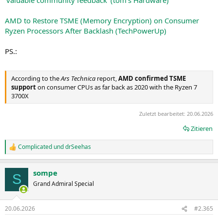
'valuable community feedback' (tom's Hardware)
AMD to Restore TSME (Memory Encryption) on Consumer
Ryzen Processors After Backlash (TechPowerUp)
PS.:
According to the
Ars Technica
report,
AMD confirmed TSME
support
on consumer CPUs as far back as 2020 with the Ryzen 7
3700X
Zuletzt bearbeitet:
20.06.2026
Zitieren
Complicated
und
drSeehas
R
e
a
sompe
k
S
t
Grand Admiral Special
i
o
n
20.06.2026
#2.365
e