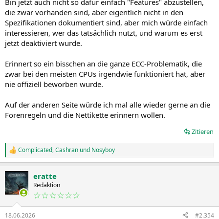
Bin jetzt auch nicht so dafür einfach "Features" abzustellen,
:
die zwar vorhanden sind, aber eigentlich nicht in den
Spezifikationen dokumentiert sind, aber mich würde einfach
interessieren, wer das tatsächlich nutzt, und warum es erst
jetzt deaktiviert wurde.
Erinnert so ein bisschen an die ganze ECC-Problematik, die
zwar bei den meisten CPUs irgendwie funktioniert hat, aber
nie offiziell beworben wurde.
Auf der anderen Seite würde ich mal alle wieder gerne an die
Forenregeln und die Nettikette erinnern wollen.
Zitieren
Complicated
,
Cashran
und
Nosyboy
R
e
a
eratte
k
t
Redaktion
i
☆☆☆☆☆☆
o
n
18.06.2026
#2.354
e