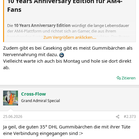
10 Years Anniversary Edition für AM4-
Fans​
Die
10 Years Anniversary Edition
würdigt die lange Lebensdauer
der AM4-Plattform und richtet sich an Gamer, die aus ihrem
bestehenden System noch mehr herausholen möchten. Der Ryzen
Zum Vergrößern anklicken....
7 5800X3D kombiniert die Gaming-Leistung der X3D-Serie mit einer
Zudem gibt es bei Caseking gibt es meist Gummibärchen als
Plattform, die sich über viele Jahre als flexible Basis für Gaming-PCs
etabliert hat.
Nervennahrung mit dazu.
Vielleicht warte ich auch bis Montag und hole sie dort direkt
ab.
Jeder
AMD Ryzen 7 5800X3D Prozessor der 10 Years Anniversary
Edition
wird mit einem
Carbice Ice Pad
geliefert.
Das
Zitieren
Wärmeleitpad unterstützt eine zuverlässige Wärmeübertragung
zwischen Prozessor und CPU-Kühler und erleichtert dir den Einbau,
da keine separate Wärmeleitpaste aufgetragen werden muss.
Cross-Flow
Grand Admiral Special
25.06.2026
#2.373
Ja geil, die guten 35° DHL Gummibärchen die mit ihrer Tüte
eine Verbindung eingegangen sind :>