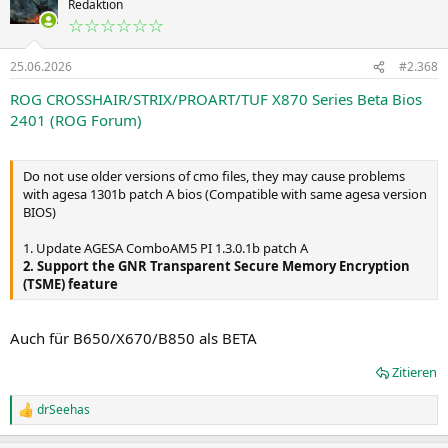
t
Redaktion
i
☆☆☆☆☆☆
o
n
25.06.2026
#2.368
e
n
ROG CROSSHAIR/STRIX/PROART/TUF X870 Series Beta Bios
:
2401 (ROG Forum)
Do not use older versions of cmo files, they may cause problems
with agesa 1301b patch A bios (Compatible with same agesa version
BIOS)
1. Update AGESA ComboAM5 PI 1.3.0.1b patch A
2. Support the GNR Transparent Secure Memory Encryption
(TSME) feature
Auch für B650/X670/B850 als BETA
Zitieren
drSeehas
R
e