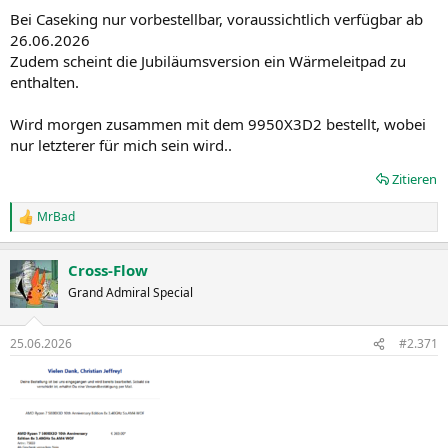
Bei Caseking nur vorbestellbar, voraussichtlich verfügbar ab
26.06.2026
Zudem scheint die Jubiläumsversion ein Wärmeleitpad zu
enthalten.
Wird morgen zusammen mit dem 9950X3D2 bestellt, wobei
nur letzterer für mich sein wird..
Zitieren
MrBad
R
e
a
Cross-Flow
k
t
Grand Admiral Special
i
o
n
25.06.2026
#2.371
e
n
: