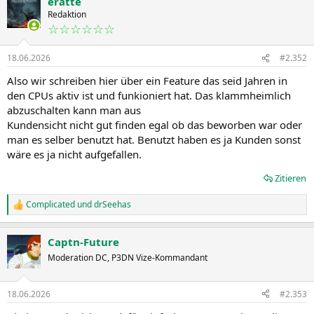
eratte
Redaktion
☆☆☆☆☆☆
18.06.2026
#2.352
Also wir schreiben hier über ein Feature das seid Jahren in
den CPUs aktiv ist und funkioniert hat. Das klammheimlich
abzuschalten kann man aus
Kundensicht nicht gut finden egal ob das beworben war oder
man es selber benutzt hat. Benutzt haben es ja Kunden sonst
wäre es ja nicht aufgefallen.
Zitieren
Complicated
und
drSeehas
R
e
a
Captn-Future
k
t
Moderation DC, P3DN Vize-Kommandant
i
o
n
18.06.2026
#2.353
e
n