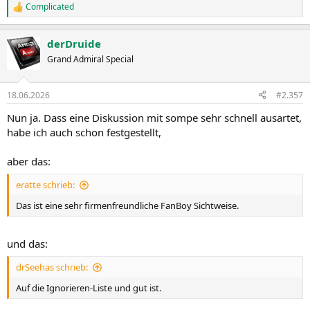
Complicated
R
e
a
derDruide
k
t
Grand Admiral Special
i
o
n
18.06.2026
#2.357
e
n
Nun ja. Dass eine Diskussion mit sompe sehr schnell ausartet,
:
habe ich auch schon festgestellt,
aber das:
eratte schrieb:
Das ist eine sehr firmenfreundliche FanBoy Sichtweise.
und das:
drSeehas schrieb:
Auf die Ignorieren-Liste und gut ist.