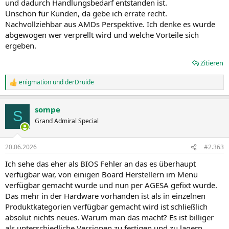
und dadurch Handlungsbedarf entstanden ist.
Unschön für Kunden, da gebe ich errate recht.
Nachvollziehbar aus AMDs Perspektive. Ich denke es wurde
abgewogen wer verprellt wird und welche Vorteile sich
ergeben.
Zitieren
enigmation
und
derDruide
R
e
a
sompe
k
S
t
Grand Admiral Special
i
o
n
20.06.2026
#2.363
e
n
Ich sehe das eher als BIOS Fehler an das es überhaupt
:
verfügbar war, von einigen Board Herstellern im Menü
verfügbar gemacht wurde und nun per AGESA gefixt wurde.
Das mehr in der Hardware vorhanden ist als in einzelnen
Produktkategorien verfügbar gemacht wird ist schließlich
absolut nichts neues. Warum man das macht? Es ist billiger
als unterschiedliche Versionen zu fertigen und zu lagern.