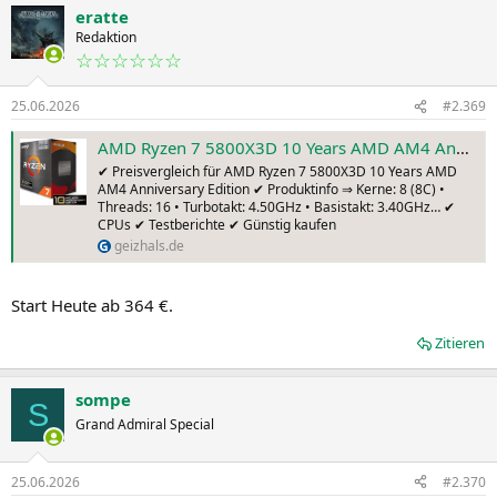
a
eratte
k
t
Redaktion
i
☆☆☆☆☆☆
o
n
25.06.2026
#2.369
e
n
:
AMD Ryzen 7 5800X3D 10 Years AMD AM4 Anniversary Edition ab € 364,00 (2026) | Preisvergleich Geizhals Deutschland
✔ Preisvergleich für AMD Ryzen 7 5800X3D 10 Years AMD
AM4 Anniversary Edition ✔ Produktinfo ⇒ Kerne: 8 (8C) •
Threads: 16 • Turbotakt: 4.50GHz • Basistakt: 3.40GHz… ✔
CPUs ✔ Testberichte ✔ Günstig kaufen
geizhals.de
Start Heute ab 364 €.
Zitieren
sompe
S
Grand Admiral Special
25.06.2026
#2.370