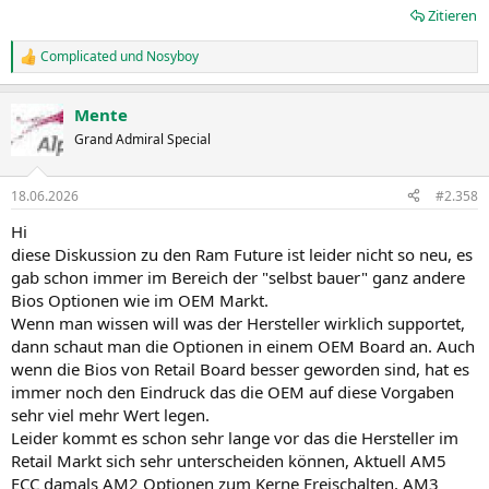
Zitieren
Complicated
und
Nosyboy
R
e
a
Mente
k
t
Grand Admiral Special
i
o
n
18.06.2026
#2.358
e
n
Hi
:
diese Diskussion zu den Ram Future ist leider nicht so neu, es
gab schon immer im Bereich der "selbst bauer" ganz andere
Bios Optionen wie im OEM Markt.
Wenn man wissen will was der Hersteller wirklich supportet,
dann schaut man die Optionen in einem OEM Board an. Auch
wenn die Bios von Retail Board besser geworden sind, hat es
immer noch den Eindruck das die OEM auf diese Vorgaben
sehr viel mehr Wert legen.
Leider kommt es schon sehr lange vor das die Hersteller im
Retail Markt sich sehr unterscheiden können, Aktuell AM5
ECC damals AM2 Optionen zum Kerne Freischalten, AM3