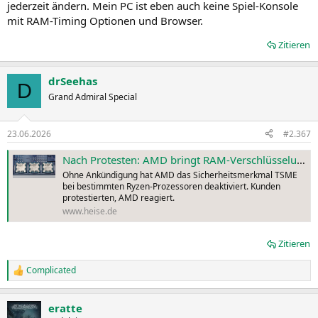
jederzeit ändern. Mein PC ist eben auch keine Spiel-Konsole
mit RAM-Timing Optionen und Browser.
Zitieren
drSeehas
D
Grand Admiral Special
23.06.2026
#2.367
Nach Protesten: AMD bringt RAM-Verschlüsselung TSME zurück
Ohne Ankündigung hat AMD das Sicherheitsmerkmal TSME
bei bestimmten Ryzen-Prozessoren deaktiviert. Kunden
protestierten, AMD reagiert.
www.heise.de
Zitieren
Complicated
R
e
a
eratte
k