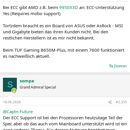
n
Bei ECC gibt AMD z.B. beim
9950X3D
an: ECC-Unterstützung
:
Yes (Requires mobo support)
Tortzdem braucht es ein Board von ASUS oder AsRock - MSI
und Gigabyte bieten das ihren Kunden nicht. Bei den
restlichen Herstellern ist es mir nicht bekannt.
Beim TUF Gaming B650M-Plus, mit einem 7600 funktioniert
es nachweißlich aktuell.
Zitieren
sompe
S
Grand Admiral Special
18.06.2026
#2.355
@Captn-Future
Der ECC Support ist bei den Prozessoren heutzutage Teil der
Spec aber ob das auch vom Mainboard unterstützt wird ist ein
ganz anderes Thema. Für dessen Nutzung benötigt man