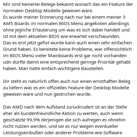
n
Mir sind keinerlei Belege bekannt wonach das ein Feature der
:
normalen Desktop Modelle gewesen wäre.
Es wurde meiner Erinnerung nach nur bei einem meiner 3
AM5 Boards im normalen BIOS Menü angeboten allerdings
ohne jegliche Erläuterung um was es sich dabei handelt und
ist mit dem aktuellen BIOS wie erwartet verschwunden.
Das es erst jetzt gefixt wurde kann auch einen sehr einfachen
Grund haben. Es bereitete keine Probleme, war offensichtlich
im BIOS Menü vieler Mainboards erst gar nicht vorhanden
udn dürfte damit eine entsprechend geringe Priorität gehabt
haben. Man hatte einfach wichtigere Baustellen.
Dir steht es natürlich offen auch nur einen ernsthaften Beleg
zu liefern was es ein offizielles Feature der Desktop Modelle
gewesen wäre und nun gestrichen wurde.
Das AMD nach dem Aufstand zurückrudert ist an der Stelle
eher als kundenfreundliche Aktion zu werten, auch wenn
geschätzte 99,9% derjenigen die sich aufregen es ohnehin
nicht nutzen werden, und sei es nur wegen eventueller
Leistungseinbußen oder anderer Probleme wie Software