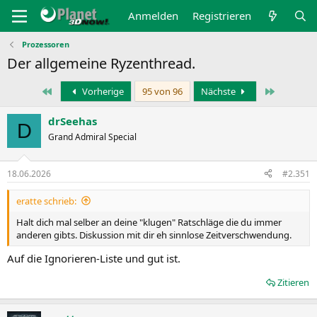
Anmelden
Registrieren
Prozessoren
Der allgemeine Ryzenthread.
Erste
Letzte
Vorherige
95 von 96
Nächste
drSeehas
D
Grand Admiral Special
18.06.2026
#2.351
eratte schrieb:
Halt dich mal selber an deine "klugen" Ratschläge die du immer
anderen gibts. Diskussion mit dir eh sinnlose Zeitverschwendung.
Auf die Ignorieren-Liste und gut ist.
Zitieren