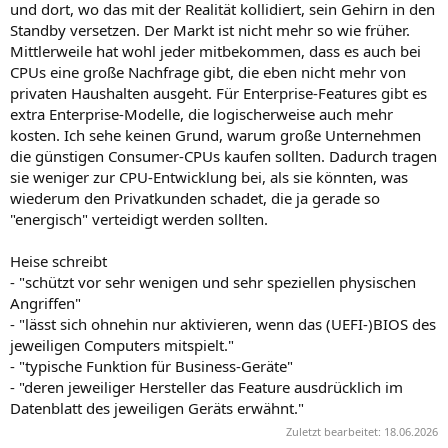
und dort, wo das mit der Realität kollidiert, sein Gehirn in den
Standby versetzen. Der Markt ist nicht mehr so wie früher.
Mittlerweile hat wohl jeder mitbekommen, dass es auch bei
CPUs eine große Nachfrage gibt, die eben nicht mehr von
privaten Haushalten ausgeht. Für Enterprise-Features gibt es
extra Enterprise-Modelle, die logischerweise auch mehr
kosten. Ich sehe keinen Grund, warum große Unternehmen
die günstigen Consumer-CPUs kaufen sollten. Dadurch tragen
sie weniger zur CPU-Entwicklung bei, als sie könnten, was
wiederum den Privatkunden schadet, die ja gerade so
"energisch" verteidigt werden sollten.
Heise schreibt
- "schützt vor sehr wenigen und sehr speziellen physischen
Angriffen"
- "lässt sich ohnehin nur aktivieren, wenn das (UEFI-)BIOS des
jeweiligen Computers mitspielt."
- "typische Funktion für Business-Geräte"
- "deren jeweiliger Hersteller das Feature ausdrücklich im
Datenblatt des jeweiligen Geräts erwähnt."
Zuletzt bearbeitet:
18.06.2026