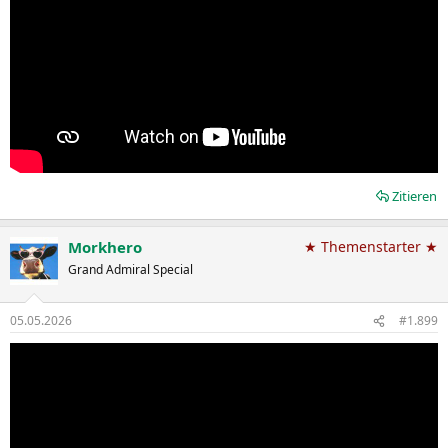
Zitieren
Morkhero
★ Themenstarter ★
Grand Admiral Special
05.05.2026
#1.899