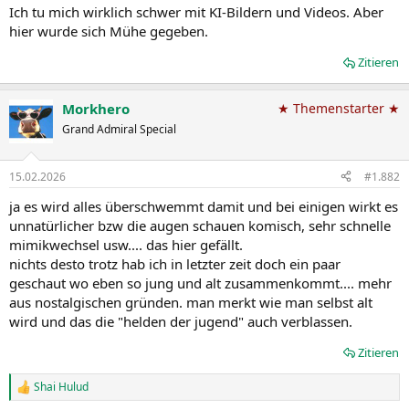
Ich tu mich wirklich schwer mit KI-Bildern und Videos. Aber
hier wurde sich Mühe gegeben.
Zitieren
Morkhero
★ Themenstarter ★
Grand Admiral Special
15.02.2026
#1.882
ja es wird alles überschwemmt damit und bei einigen wirkt es
unnatürlicher bzw die augen schauen komisch, sehr schnelle
mimikwechsel usw.... das hier gefällt.
nichts desto trotz hab ich in letzter zeit doch ein paar
geschaut wo eben so jung und alt zusammenkommt.... mehr
aus nostalgischen gründen. man merkt wie man selbst alt
wird und das die "helden der jugend" auch verblassen.
Zitieren
Shai Hulud
R
e