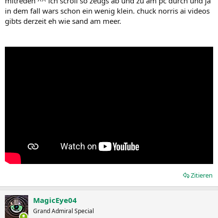
mitreden ^^ ich scroll so zeugs ab und zu am pc durch und ja
in dem fall wars schon ein wenig klein. chuck norris ai videos
gibts derzeit eh wie sand am meer.
Zitieren
MagicEye04
Grand Admiral Special