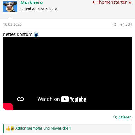
Morkhero
★ Themenstarter ★
Grand Admiral Special
16.02.2026
#1.884
nettes kostüm
Zitieren
Athlonkaempfer
und
Maverick-F1
R