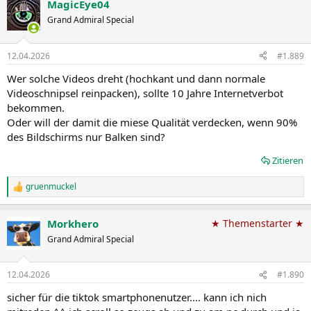
MagicEye04
k
t
Grand Admiral Special
i
o
n
12.04.2026
#1.889
e
n
Wer solche Videos dreht (hochkant und dann normale
:
Videoschnipsel reinpacken), sollte 10 Jahre Internetverbot
bekommen.
Oder will der damit die miese Qualität verdecken, wenn 90%
des Bildschirms nur Balken sind?
Zitieren
gruenmuckel
R
e
a
Morkhero
★ Themenstarter ★
k
t
Grand Admiral Special
i
o
n
12.04.2026
#1.890
e
n
sicher für die tiktok smartphonenutzer.... kann ich nich
: