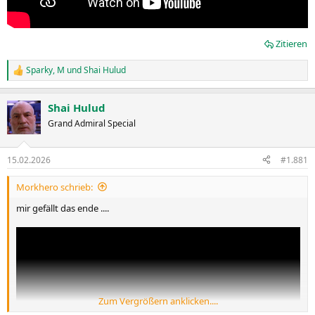
Zitieren
Sparky
,
M
und
Shai Hulud
R
e
a
Shai Hulud
k
t
Grand Admiral Special
i
o
n
15.02.2026
#1.881
e
n
Morkhero schrieb:
:
mir gefällt das ende ....
Zum Vergrößern anklicken....