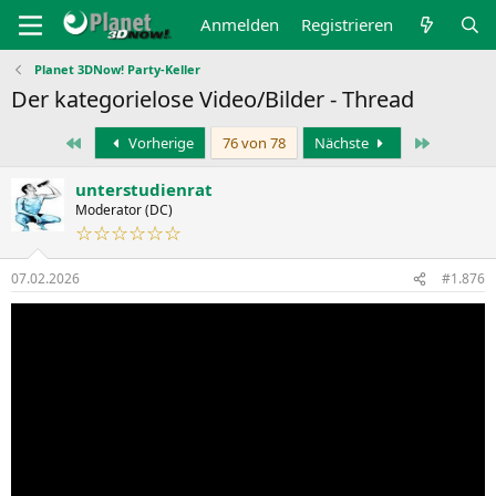
Anmelden
Registrieren
Planet 3DNow! Party-Keller
Der kategorielose Video/Bilder - Thread
Erste
Letzte
Vorherige
76 von 78
Nächste
unterstudienrat
Moderator (DC)
☆☆☆☆☆☆
07.02.2026
#1.876