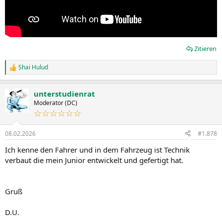
Zitieren
Shai Hulud
R
e
a
unterstudienrat
k
t
Moderator (DC)
i
☆☆☆☆☆☆
o
n
08.02.2026
#1.878
e
n
Ich kenne den Fahrer und in dem Fahrzeug ist Technik
:
verbaut die mein Junior entwickelt und gefertigt hat.
Gruß
D.U.