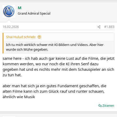
a
M
k
t
Grand Admiral Special
i
o
n
16.02.2026
#1.883
e
n
Shai Hulud schrieb:
:
Ich tu mich wirklich schwer mit KI-Bildern und Videos. Aber hier
wurde sich Mühe gegeben.
same here - ich hab auch gar keine Lust auf die Filme, die jetzt
kommen werden, wo nur noch die KI ihren Senf dazu
gegeben hat und es nichts mehr mit dem Schauspieler an sich
zu tun hat.
aber man hat sich ja ein gutes Fundament geschaffen, die
alten Filme kann ich zum Glück rauf und runter schauen,
ähnlich wie Musik
Zitieren