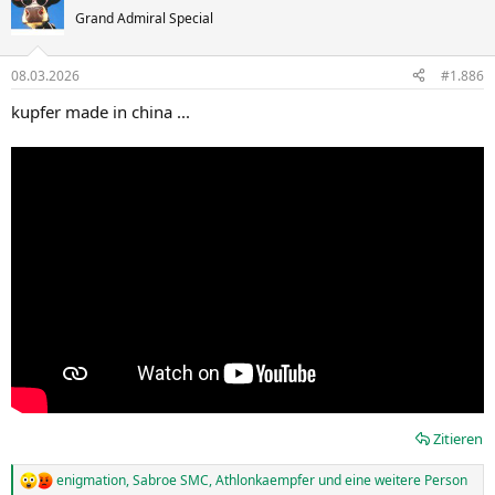
Grand Admiral Special
08.03.2026
#1.886
kupfer made in china ...
Zitieren
enigmation
,
Sabroe SMC
,
Athlonkaempfer
und eine weitere Person
R