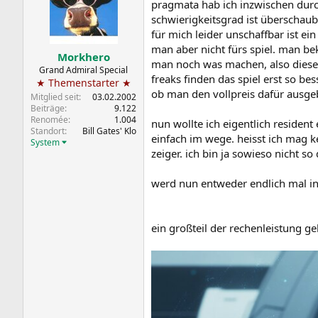
pragmata hab ich inzwischen durch
schwierigkeitsgrad ist überschaub
für mich leider unschaffbar ist e
man aber nicht fürs spiel. man b
Morkhero
man noch was machen, also diesel
Grand Admiral Special
freaks finden das spiel erst so bes
★ Themenstarter ★
ob man den vollpreis dafür ausgebe
Mitglied seit
03.02.2002
Beiträge
9.122
Renomée
1.004
nun wollte ich eigentlich resident
Standort
Bill Gates' Klo
einfach im wege. heisst ich mag k
System
zeiger. ich bin ja sowieso nicht s
werd nun entweder endlich mal in
ein großteil der rechenleistung ge