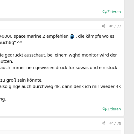
Zitieren
#1.177
r 40000 space marine 2 empfehlen
. die kämpfe wo es
wuchtig" ^^.
 wie gedruckt ausschaut. bei einem wqhd monitor wird der
nutzen.
brauch immer nen gewissen druck für sowas und ein stück
zu groß sein könnte.
, also ginge auch durchweg 4k. dann denk ich mir wieder 4k
ng.
Zitieren
#1.178