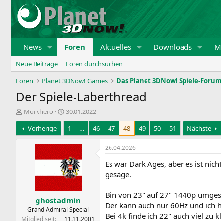
News
Foren
Aktuelles
Downloads
Mi
Neue Beiträge
Foren durchsuchen
Foren
Planet 3DNow! Games
Das Planet 3DNow! Spiele-Foru
Der Spiele-Laberthread
E
E
Morkhero
30.01.2022
r
r
Vorherige
1
…
46
47
48
49
50
51
Nächste
s
s
t
t
e
e
26.04.2026
l
l
Es war Dark Ages, aber es ist nic
l
l
e
t
gesäge.
r
a
m
Bin von 23" auf 27" 1440p umges
ghostadmin
Der kann auch nur 60Hz und ich h
Grand Admiral Special
Bei 4k finde ich 22" auch viel zu 
Mitglied seit
11.11.2001