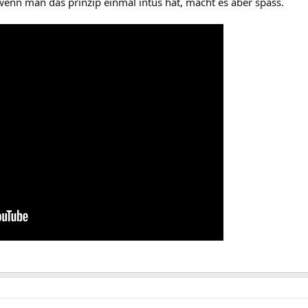
 wenn man das prinzip einmal intus hat, macht es aber spass.