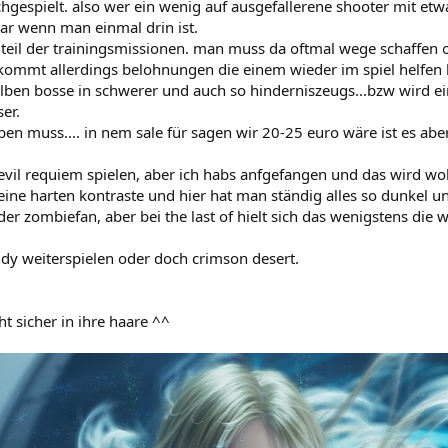
gespielt. also wer ein wenig auf ausgefallerene shooter mit etwa
ar wenn man einmal drin ist.
in teil der trainingsmissionen. man muss da oftmal wege schaffen
ekommt allerdings belohnungen die einem wieder im spiel helfen
ben bosse in schwerer und auch so hinderniszeugs...bzw wird ein
ser.
n muss.... in nem sale für sagen wir 20-25 euro wäre ist es aber a
 evil requiem spielen, aber ich habs anfgefangen und das wird woh
eine harten kontraste und hier hat man ständig alles so dunkel un
o der zombiefan, aber bei the last of hielt sich das wenigstens di
dy weiterspielen oder doch crimson desert.
ht sicher in ihre haare ^^