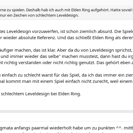
rne zu spielen. Deshalb hab ich auch mit Elden Ring aufgehört. Hatte soviel
ur ein Zeichen von schlechtem Leveldesign.
es Leveldesign vorzuwerfen, ist schon ziemlich absurd. Die Spie
r wieder absolute Referenz. Und das schließt Elden Ring als deren
ufiger machen, das ist klar. Aber da du von Leveldesign sprichst
 und immer wieder das selbe" machen musstest, dann hast du ir
ht richtig verstanden oder nicht richtig genutzt. Das gehört eben
u einfach zu schlecht warst für das Spiel, da ich das immer ein z
al kommt man mit einem Spiel einfach nicht zurecht, weil einem di
an schlechtem Leveldesign bei Elden Ring.
i pragmata anfangs paarmal wiederholt habe um zu punkten ^^. mi