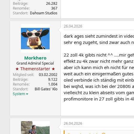
Beiträge
26.282
Renomée
367
Standort
Dahoam Studios
26.04.2026
dark ages sieht zumindest in vi
sehr eng zugeht, sind zwar auch n
22 zoll 4k gibts nicht ^^ ....mir
Morkhero
effekt zu 4k zwar nicht mehr ganz
Grand Admiral Special
aber ich kann mich eh nicht für 
★ Themenstarter ★
weit auch ein einigermaßen gutes 
Mitglied seit
03.02.2002
oled verbinde ich ständig mit ein
Beiträge
9.122
Renomée
1.004
bei wqhd, was ich bei der 2080ti 
Standort
Bill Gates' Klo
vielleicht zu klein abseits vom ga
System
profimonitore in 27 zoll gibts in 
26.04.2026