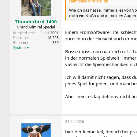
Damocles schrieb:
Wie ich das hasse, immer alles von Vo
mich ein NoGo und in meinen Augen n
Thunderbird 1400
Grand Admiral Special
Einem FromSoftware Titel schlecht
Mitglied seit
11.11.2001
Beiträge
18.205
zurecht in der Hinsicht auch imme
Renomée
389
System
Bosse muss man natürlich u. U. hä
in der normalen Spielwelt "immer
vielleicht die Spielmechaniken nic
Ich will damit nicht sagen, dass d
jedes Spiel für jeden, und manchm
Aber nein, es lag definitiv nicht 
28.04.2026
hier der kleine teil, den ich be