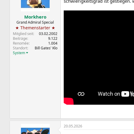
schwierigkeitsgrad ist gestiegen.
Morkhero
Grand Admiral Special
★ Themenstarter ★
Mitglied seit
03.02.2002
Beiträge
9.122
Renomée
1.004
Standort
Bill Gates' Klo
System
20.05.2026