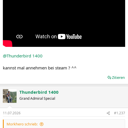
@Thunderbird 1400
kannst mal annehmen bei steam ? ^^
Zitieren
Thunderbird 1400
Grand Admiral Special
11.07.2026
#1.237
Morkhero schrieb: