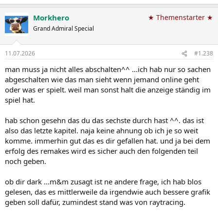
e
a
Morkhero
★ Themenstarter ★
k
t
Grand Admiral Special
i
o
n
11.07.2026
#1.238
e
n
man muss ja nicht alles abschalten^^ ...ich hab nur so sachen
:
abgeschalten wie das man sieht wenn jemand online geht
oder was er spielt. weil man sonst halt die anzeige ständig im
spiel hat.
hab schon gesehn das du das sechste durch hast ^^. das ist
also das letzte kapitel. naja keine ahnung ob ich je so weit
komme. immerhin gut das es dir gefallen hat. und ja bei dem
erfolg des remakes wird es sicher auch den folgenden teil
noch geben.
ob dir dark ...m&m zusagt ist ne andere frage, ich hab blos
gelesen, das es mittlerweile da irgendwie auch bessere grafik
geben soll dafür, zumindest stand was von raytracing.