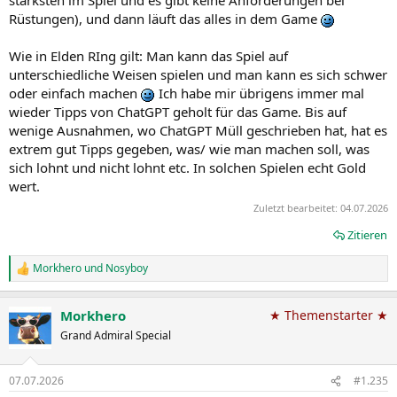
stärksten im Spiel und es gibt keine Anforderungen bei
Rüstungen), und dann läuft das alles in dem Game
Wie in Elden RIng gilt: Man kann das Spiel auf
unterschiedliche Weisen spielen und man kann es sich schwer
oder einfach machen
Ich habe mir übrigens immer mal
wieder Tipps von ChatGPT geholt für das Game. Bis auf
wenige Ausnahmen, wo ChatGPT Müll geschrieben hat, hat es
extrem gut Tipps gegeben, was/ wie man machen soll, was
sich lohnt und nicht lohnt etc. In solchen Spielen echt Gold
wert.
Zuletzt bearbeitet:
04.07.2026
Zitieren
Morkhero
und
Nosyboy
R
e
a
Morkhero
★ Themenstarter ★
k
t
Grand Admiral Special
i
o
n
07.07.2026
#1.235
e