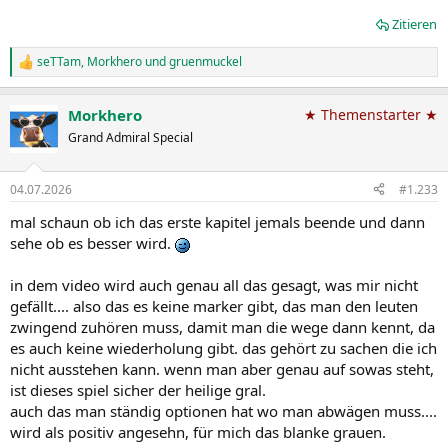
Zitieren
seTTam
,
Morkhero
und
gruenmuckel
R
e
a
Morkhero
★ Themenstarter ★
k
t
Grand Admiral Special
i
o
n
04.07.2026
#1.233
e
n
mal schaun ob ich das erste kapitel jemals beende und dann
:
sehe ob es besser wird.
in dem video wird auch genau all das gesagt, was mir nicht
gefällt.... also das es keine marker gibt, das man den leuten
zwingend zuhören muss, damit man die wege dann kennt, da
es auch keine wiederholung gibt. das gehört zu sachen die ich
nicht ausstehen kann. wenn man aber genau auf sowas steht,
ist dieses spiel sicher der heilige gral.
auch das man ständig optionen hat wo man abwägen muss....
wird als positiv angesehn, für mich das blanke grauen.