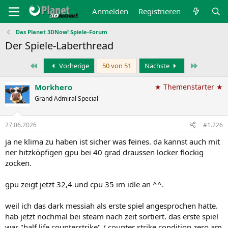
Anmelden
Registrieren
Das Planet 3DNow! Spiele-Forum
Der Spiele-Laberthread
Erste
Letzte
Vorherige
50 von 51
Nächste
Morkhero
★ Themenstarter ★
Grand Admiral Special
27.06.2026
#1.226
ja ne klima zu haben ist sicher was feines. da kannst auch mit
ner hitzköpfigen gpu bei 40 grad draussen locker flockig
zocken.
gpu zeigt jetzt 32,4 und cpu 35 im idle an ^^.
weil ich das dark messiah als erste spiel angesprochen hatte.
hab jetzt nochmal bei steam nach zeit sortiert. das erste spiel
war "half life counterstrike" / counter strike condition zero am