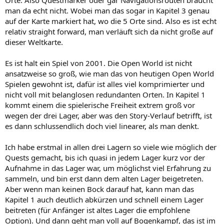
Orte. Also Questmarker oder gar Navigationsrouten braucht
man da echt nicht. Wobei man das sogar in Kapitel 3 genau
auf der Karte markiert hat, wo die 5 Orte sind. Also es ist echt
relativ straight forward, man verläuft sich da nicht große auf
dieser Weltkarte.
Es ist halt ein Spiel von 2001. Die Open World ist nicht
ansatzweise so groß, wie man das von heutigen Open World
Spielen gewohnt ist, dafür ist alles viel komprimierter und
nicht voll mit belanglosen redundanten Orten. In Kapitel 1
kommt einem die spielerische Freiheit extrem groß vor
wegen der drei Lager, aber was den Story-Verlauf betrifft, ist
es dann schlussendlich doch viel linearer, als man denkt.
Ich habe erstmal in allen drei Lagern so viele wie möglich der
Quests gemacht, bis ich quasi in jedem Lager kurz vor der
Aufnahme in das Lager war, um möglichst viel Erfahrung zu
sammeln, und bin erst dann dem alten Lager beigetreten.
Aber wenn man keinen Bock darauf hat, kann man das
Kapitel 1 auch deutlich abkürzen und schnell einem Lager
beitreten (für Anfänger ist altes Lager die empfohlene
Option). Und dann geht man voll auf Bogenkampf, das ist im