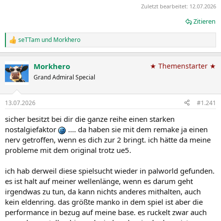
Zuletzt bearbeitet:
12.07.2026
Zitieren
seTTam
und
Morkhero
R
e
a
Morkhero
★ Themenstarter ★
k
t
Grand Admiral Special
i
o
n
13.07.2026
#1.241
e
n
sicher besitzt bei dir die ganze reihe einen starken
:
nostalgiefaktor
.... da haben sie mit dem remake ja einen
nerv getroffen, wenn es dich zur 2 bringt. ich hätte da meine
probleme mit dem original trotz ue5.
ich hab derweil diese spielsucht wieder in palworld gefunden.
es ist halt auf meiner wellenlänge, wenn es darum geht
irgendwas zu tun, da kann nichts anderes mithalten, auch
kein eldenring. das größte manko in dem spiel ist aber die
performance in bezug auf meine base. es ruckelt zwar auch