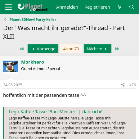
Anmelden
Registrieren
Planet 3DNow! Party-Keller
Der "Was macht ihr gerade?"-Thread - Part
XLII
Erste
Letzte
Vorherige
4 von 73
Nächste
Morkhero
Grand Admiral Special
24.08.2025
#76
hoffentlich mit der passenden tasse ^^
Lego Kaffee-Tasse “Bau-Meister” | dabruchi!
Lego Kaffee-Tasse mit Lego-Bausteinen Die Lego Tasse mit
Legobausteinen ist perfekt für alle kreativen Kaffeetrinker und Lego-
Fans! Die Tasse ist mit echten Legobausteinen ausgestattet, die mit
anderen Legoteilen kompatibel sind. Dies ermöglicht es Ihnen, Ihre
Tasse nach Belieben zu gestalten...