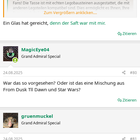
Fans! Die Tasse ist mit echten Legobausteinen ausgestattet, die mit
anderen Legoteilen kompatibel sind. Dies ermöglicht es Ihnen, Ihre
Zum Vergrößern anklicken....
Tasse nach Belieben zu gestalten...
dabruchi.ch
Ein Glas hat gereicht,
denn der Saft war mit mir.
Zitieren
MagicEye04
Grand Admiral Special
24.08.2025
#80
War das so vorgesehen? Oder ist das eine Mischung aus
From Dusk Tll Dawn und Star Wars?
Zitieren
gruenmuckel
Grand Admiral Special
24.08.2025
#81