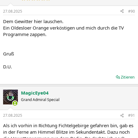
o
n
27.08.2025
#90
e
n
Dem Gewitter hier lauschen.
:
Ein Oldesloer Orange verköstigen und mich durch die TV
Programme zappen.
Gruß
D.U.
Zitieren
MagicEye04
Grand Admiral Special
27.08.2025
#91
Als ich vorhin in Richtung Fichtelgebirge gefahren bin, gab es
in der Ferne am Himmel Blitze im Sekundentakt. Dazu noch