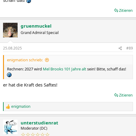
Zitieren
gruenmuckel
Grand Admiral Special
25.08.2025
#89
enigmation schrieb:
Rechnen: 2027 wird
Mel Brooks 101 Jahre alt
sein! Bitte, schaff das!
er hat die Kraft des Saftes!
Zitieren
enigmation
R
e
a
unterstudienrat
k
t
Moderator (DC)
i
☆☆☆☆☆☆