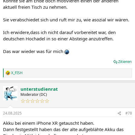
Konnte sie am Ende doch motivieren einen der anderen
aktuell freien Tisch zu nehmen.
Sie verabschiedet sich und ruft mir zu, wie asozial wir wären.
Ich erwidere,dass ich nicht darauf vorbereitet war, den
deutschen Hochadel in so einer Absteige anzutreffen.
Das war wieder was für mich
Zitieren
X_FISH
R
e
a
unterstudienrat
k
t
Moderator (DC)
i
☆☆☆☆☆☆
o
n
24.08.2025
#78
e
n
Akku bei einem iPhone XR getauscht haben.
:
Dann festgestellt haben das der alte aufgeblähte Akku das