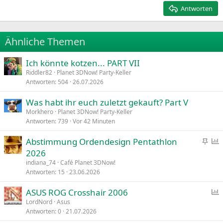
15
Georgia
Justify text
Antworten
Heading 3
18
Tahoma
22
Times New Roman
Ähnliche Themen
26
Trebuchet MS
Ich könnte kotzen... PART VII
Verdana
Riddler82
Planet 3DNow! Party-Keller
Antworten
504
26.07.2026
Was habt ihr euch zuletzt gekauft? Part V
Morkhero
Planet 3DNow! Party-Keller
Antworten
739
Vor 42 Minuten
A
Abstimmung Ordendesign Pentathlon
n
2026
g
f
indiana_74
Café Planet 3DNow!
e
r
Antworten
15
23.06.2026
h
a
ASUS ROG Crosshair 2006
e
g
LordNord
Asus
f
e
Antworten
0
21.07.2026
f
t
r