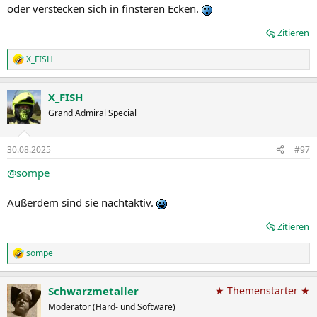
oder verstecken sich in finsteren Ecken.
Zitieren
X_FISH
R
e
a
X_FISH
k
t
Grand Admiral Special
i
o
n
30.08.2025
#97
e
n
@sompe
:
Außerdem sind sie nachtaktiv.
Zitieren
sompe
R
e
a
Schwarzmetaller
★ Themenstarter ★
k
t
Moderator (Hard- und Software)
i