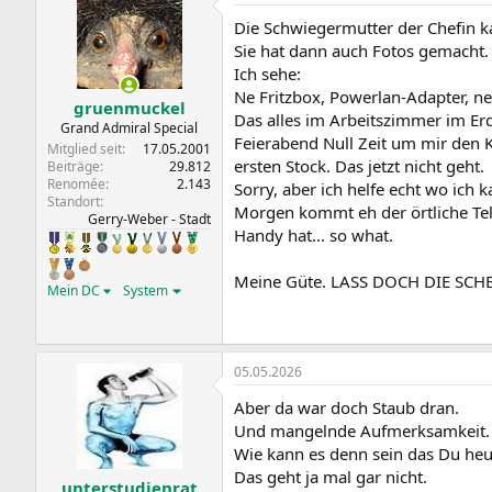
t
Die Schwiegermutter der Chefin k
i
o
Sie hat dann auch Fotos gemacht.
n
Ich sehe:
e
Ne Fritzbox, Powerlan-Adapter, ne
n
gruenmuckel
Das alles im Arbeitszimmer im Erdg
:
Grand Admiral Special
Feierabend Null Zeit um mir den 
Mitglied seit
17.05.2001
ersten Stock. Das jetzt nicht geht.
Beiträge
29.812
Renomée
2.143
Sorry, aber ich helfe echt wo ich 
Standort
Morgen kommt eh der örtliche Tel
Gerry-Weber - Stadt
Handy hat... so what.
Meine Güte. LASS DOCH DIE SCHE
Mein DC
System
05.05.2026
Aber da war doch Staub dran.
Und mangelnde Aufmerksamkeit.
Wie kann es denn sein das Du heut
Das geht ja mal gar nicht.
unterstudienrat