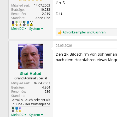
Gruß
Mitglied seit
14.07.2003
Beiträge
10.233
D.U.
Renomée
2.219
Standort
Anne Elbe
Mein DC
System
Athlonkaempfer
und
Cashran
R
e
a
05.05.2026
k
t
Den 2k Bildschirm von Sohnemann b
i
o
nach dem Hochfahren etwas länger,
n
e
n
Shai Hulud
:
Grand Admiral Special
Mitglied seit
02.04.2007
Beiträge
4.864
Renomée
536
Standort
Arrakis - Auch bekannt als
"Dune - Der Wüstenplane
Mein DC
System