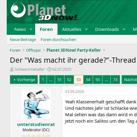
News
Foren
Aktuelles
Downloads
Mi
Neue Beiträge
Foren durchsuchen
Foren
Offtopic
Planet 3DNow! Party-Keller
Der "Was macht ihr gerade?"-Thread -
E
E
Schwarzmetaller
02.07.2025
r
r
Vorherige
1
…
51
52
53
54
55
…
73
Nächst
s
s
t
t
e
e
03.05.2026
l
l
Yeah Klassenerhalt geschafft dank
l
l
e
t
Und nächstes Jahr ist Schlacke wie
r
a
Mal sehen was das dann wird in d
m
Jetzt noch ein Salitos um den Tag 
unterstudienrat
Moderator (DC)
☆☆☆☆☆☆