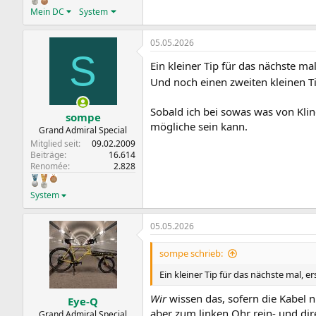
Mein DC
System
05.05.2026
S
Ein kleiner Tip für das nächste m
Und noch einen zweiten kleinen Ti
Sobald ich bei sowas was von Kli
sompe
mögliche sein kann.
Grand Admiral Special
Mitglied seit
09.02.2009
Beiträge
16.614
Renomée
2.828
System
05.05.2026
sompe schrieb:
Ein kleiner Tip für das nächste mal, 
Wir
wissen das, sofern die Kabel n
Eye-Q
aber zum linken Ohr rein- und di
Grand Admiral Special