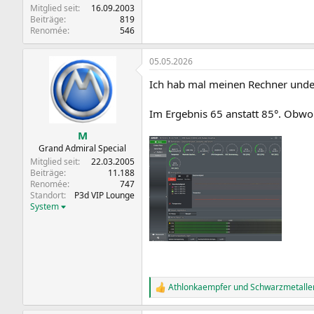
Mitglied seit
16.09.2003
Beiträge
819
Renomée
546
05.05.2026
Ich hab mal meinen Rechner under
Im Ergebnis 65 anstatt 85°. Obwohl
M
Grand Admiral Special
Mitglied seit
22.03.2005
Beiträge
11.188
Renomée
747
Standort
P3d VIP Lounge
System
Athlonkaempfer
und
Schwarzmetalle
R
e
a