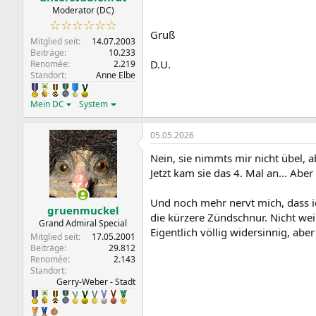
Moderator (DC)
☆☆☆☆☆☆
Gruß
Mitglied seit
14.07.2003
Beiträge
10.233
D.U.
Renomée
2.219
Standort
Anne Elbe
Mein DC
System
05.05.2026
Nein, sie nimmts mir nicht übel, a
Jetzt kam sie das 4. Mal an... Abe
Und noch mehr nervt mich, dass ic
gruenmuckel
die kürzere Zündschnur. Nicht wei
Grand Admiral Special
Eigentlich völlig widersinnig, aber
Mitglied seit
17.05.2001
Beiträge
29.812
Renomée
2.143
Standort
Gerry-Weber - Stadt