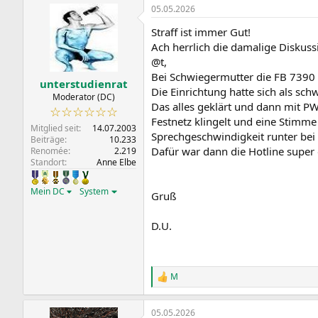
05.05.2026
k
t
Straff ist immer Gut!
i
o
Ach herrlich die damalige Diskuss
n
@t,
e
Bei Schwiegermutter die FB 7390 
n
unterstudienrat
Die Einrichtung hatte sich als sc
:
Moderator (DC)
Das alles geklärt und dann mit P
☆☆☆☆☆☆
Festnetz klingelt und eine Stimme
Mitglied seit
14.07.2003
Sprechgeschwindigkeit runter bei
Beiträge
10.233
Dafür war dann die Hotline super g
Renomée
2.219
Standort
Anne Elbe
Mein DC
System
Gruß
D.U.
M
R
e
a
05.05.2026
k