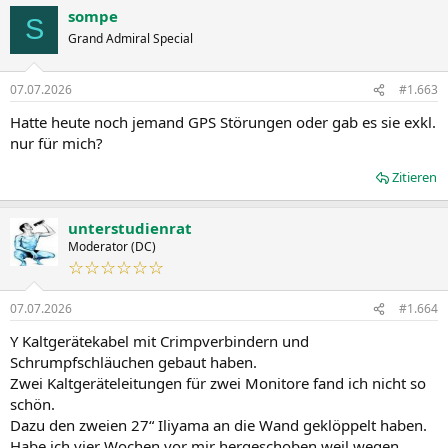
a
sompe
k
S
t
Grand Admiral Special
i
o
n
07.07.2026
#1.663
e
n
Hatte heute noch jemand GPS Störungen oder gab es sie exkl.
:
nur für mich?
Zitieren
unterstudienrat
Moderator (DC)
☆☆☆☆☆☆
07.07.2026
#1.664
Y Kaltgerätekabel mit Crimpverbindern und
Schrumpfschläuchen gebaut haben.
Zwei Kaltgeräteleitungen für zwei Monitore fand ich nicht so
schön.
Dazu den zweien 27“ Iliyama an die Wand geklöppelt haben.
Habe ich vier Wochen vor mir hergeschoben weil wegen