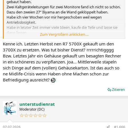
gebaut haben.
Zwei Kaltgeräteleitungen für zwei Monitore fand ich nicht so schön.
Dazu den zweien 27“ Iliyama an die Wand geklöppelt haben.
Habe ich vier Wochen vor mir hergeschoben weil wegen
Antriebslosigkeit.
Habe in letzter Zeit immer viele Ideen, kaufe die Teile und lasse sie
dann liegen.
Zum Vergrößern anklicken....
Vielleicht komme ich ja aus dem Loch und arbeite das jetzt mal
sukzessive ab.
Kenne ich. Letzten Herbst nen R7 5700X gekauft um den
3700X zu ersetzen. Was tut bisher Dienst? rrrrrichtigggg
Bzw. Letztes Jahr ein Gehäuse gekauft um besagten Rechner
Gruß
in ein schöneres zu verpflanzen. Joa... Mittlerweile stapeln
sich Dinge auf dem (vollen) Gehäusekarton. Ist das auch so
D.U.
ne Midlife-Crisis wenn Haben ohne Machen schon zur
Befriedigung ausreicht?
Zitieren
unterstudienrat
Moderator (DC)
☆☆☆☆☆☆
07.07.2026
#1.666