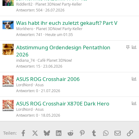
Riddler82
Planet 3DNow! Party-Keller
Antworten
504
26.07.2026
Was habt ihr euch zuletzt gekauft? Part V
Morkhero
Planet 3DNow! Party-Keller
Antworten
741
Heute um 01:35
A
Abstimmung Ordendesign Pentathlon
n
2026
g
f
indiana_74
Café Planet 3DNow!
e
r
Antworten
15
23.06.2026
h
a
ASUS ROG Crosshair 2006
e
g
LordNord
Asus
f
e
Antworten
0
21.07.2026
f
t
r
e
ASUS ROG Crosshair X870E Dark Hero
a
t
LordNord
Asus
g
Antworten
0
18.05.2026
f
e
r
a
Facebook
X
Bluesky
LinkedIn
Reddit
Pinterest
Tumblr
WhatsApp
E-Mail
Li
Teilen:
g