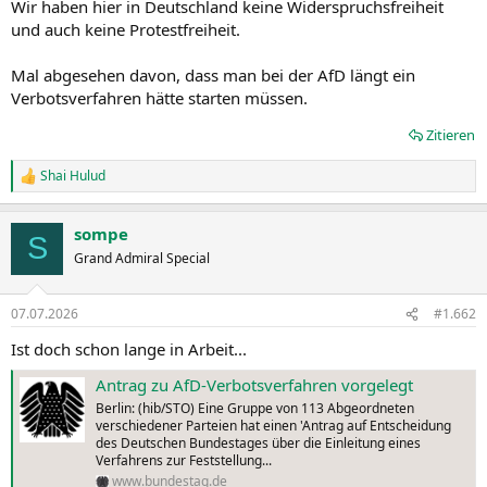
Wir haben hier in Deutschland keine Widerspruchsfreiheit
und auch keine Protestfreiheit.
Mal abgesehen davon, dass man bei der AfD längt ein
Verbotsverfahren hätte starten müssen.
Zitieren
Shai Hulud
R
e
a
sompe
k
S
t
Grand Admiral Special
i
o
n
07.07.2026
#1.662
e
n
Ist doch schon lange in Arbeit...
:
Antrag zu AfD-Verbotsverfahren vorgelegt
Berlin: (hib/STO) Eine Gruppe von 113 Abgeordneten
verschiedener Parteien hat einen 'Antrag auf Entscheidung
des Deutschen Bundestages über die Einleitung eines
Verfahrens zur Feststellung...
www.bundestag.de