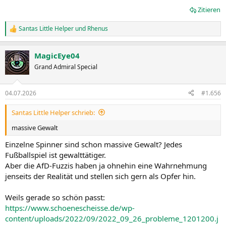
Zitieren
Santas Little Helper
und
Rhenus
R
e
a
MagicEye04
k
t
Grand Admiral Special
i
o
n
04.07.2026
#1.656
e
n
Santas Little Helper schrieb:
:
massive Gewalt
Einzelne Spinner sind schon massive Gewalt? Jedes
Fußballspiel ist gewalttätiger.
Aber die AfD-Fuzzis haben ja ohnehin eine Wahrnehmung
jenseits der Realität und stellen sich gern als Opfer hin.
Weils gerade so schön passt:
https://www.schoenescheisse.de/wp-
content/uploads/2022/09/2022_09_26_probleme_1201200.j