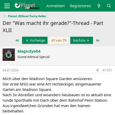
Anmelden
Registrieren
Planet 3DNow! Party-Keller
Der "Was macht ihr gerade?"-Thread - Part
XLII
Erste
Letzte
Vorherige
67 von 73
Nächste
MagicEye04
Grand Admiral Special
04.07.2026
#1.651
Mich über den Madison Square Garden amüsieren.
Der erste MSG war eine Art rechteckiger, eingemauerter
Garten am Madison Square.
Nach 3x Abreißen und woanders Neubauen ist es aktuell eine
runde Sporthalle mit Dach über dem Bahnhof Penn Station.
Aus irgendwelchen Gründen hat man den Namen
beibehalten.