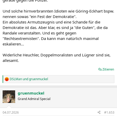
gerade gegen die Polizei.
Und solche hirnverbrannten Idioten wie Göring-Eckhart bspw.
nennen sowas "ein Fest der Demokratie".
Ein absolutes Armutszeugnis und eine Schande für die
Demokratie ist das. Aber klar, es sind ja "die Guten", die da
Randale veranstalten. Und es geht gegen
"Rechtsextremisten". Da kann man natürlich maximal
eskalieren...
Widerliche Heuchler, Doppelmoralisten und Lügner sind sie,
allesamt.
Zitieren
DSLMan
und
gruenmuckel
R
e
a
gruenmuckel
k
t
Grand Admiral Special
i
o
n
04.07.2026
#1.653
e