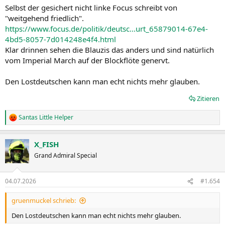
n
Selbst der gesichert nicht linke Focus schreibt von
:
"weitgehend friedlich".
https://www.focus.de/politik/deutsc...urt_65879014-67e4-
4bd5-8057-7d014248e4f4.html
Klar drinnen sehen die Blauzis das anders und sind natürlich
vom Imperial March auf der Blockflöte genervt.
Den Lostdeutschen kann man echt nichts mehr glauben.
Zitieren
Santas Little Helper
R
e
a
X_FISH
k
t
Grand Admiral Special
i
o
n
04.07.2026
#1.654
e
n
gruenmuckel schrieb:
:
Den Lostdeutschen kann man echt nichts mehr glauben.