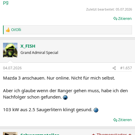
pg
Zuletzt bearbeitet:
05.07.2026
Zitieren
Oi!Olli
R
e
a
X_FISH
k
t
Grand Admiral Special
i
o
n
04.07.2026
#1.657
e
n
Mazda 3 anschauen. Nur online. Nicht für mich selbst.
:
Aber ich glaube wenn der Ranger gehen muss, habe ich den
Nachfolger schon gefunden.
103 kW aus 2.5 Saugerlitern klingt gesund.
Zitieren
★ Themenstarter ★