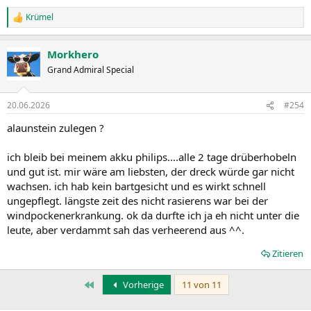
Krümel
R
e
a
Morkhero
k
t
Grand Admiral Special
i
o
n
20.06.2026
#254
e
n
alaunstein zulegen ?
:
ich bleib bei meinem akku philips....alle 2 tage drüberhobeln
und gut ist. mir wäre am liebsten, der dreck würde gar nicht
wachsen. ich hab kein bartgesicht und es wirkt schnell
ungepflegt. längste zeit des nicht rasierens war bei der
windpockenerkrankung. ok da durfte ich ja eh nicht unter die
leute, aber verdammt sah das verheerend aus ^^.
Zitieren
Erste
Vorherige
11 von 11