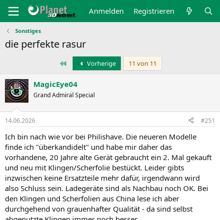
Anmelden
Registrieren
Sonstiges
die perfekte rasur
Erste
Vorherige
11 von 11
MagicEye04
Grand Admiral Special
14.06.2026
#251
Ich bin nach wie vor bei Philishave. Die neueren Modelle
finde ich "überkandidelt" und habe mir daher das
vorhandene, 20 Jahre alte Gerät gebraucht ein 2. Mal gekauft
und neu mit Klingen/Scherfolie bestückt. Leider gibts
inzwischen keine Ersatzteile mehr dafür, irgendwann wird
also Schluss sein. Ladegeräte sind als Nachbau noch OK. Bei
den Klingen und Scherfolien aus China lese ich aber
durchgehend von grauenhafter Qualität - da sind selbst
abgenutzte Klingen immer noch besser.