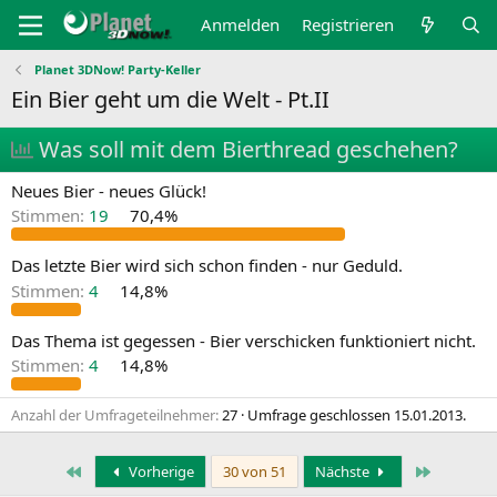
Anmelden
Registrieren
Planet 3DNow! Party-Keller
Ein Bier geht um die Welt - Pt.II
U
Was soll mit dem Bierthread geschehen?
m
Neues Bier - neues Glück!
f
Stimmen:
19
70,4%
r
Das letzte Bier wird sich schon finden - nur Geduld.
a
Stimmen:
4
14,8%
g
e
Das Thema ist gegessen - Bier verschicken funktioniert nicht.
Stimmen:
4
14,8%
Anzahl der Umfrageteilnehmer
27
Umfrage geschlossen
15.01.2013
.
Erste
Letzte
Vorherige
30 von 51
Nächste