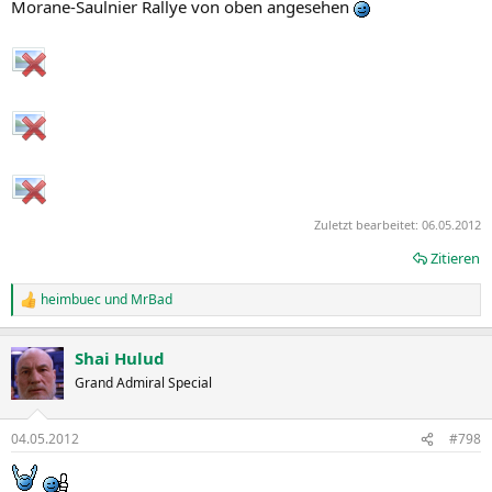
Morane-Saulnier Rallye von oben angesehen
Zuletzt bearbeitet:
06.05.2012
Zitieren
heimbuec
und
MrBad
R
e
a
Shai Hulud
k
t
Grand Admiral Special
i
o
n
04.05.2012
#798
e
n
: