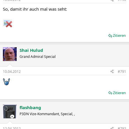
So, damit ihr auch mal was seht:
Zitieren
Shai Hulud
Grand Admiral Special
10.04.2012
#791
Zitieren
flashbang
P3DN Vize-Kommandant, Special, ,
12.04.2012
#792