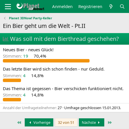
Anmelden
Registrieren
Planet 3DNow! Party-Keller
Ein Bier geht um die Welt - Pt.II
U
Was soll mit dem Bierthread geschehen?
m
Neues Bier - neues Glück!
f
Stimmen:
19
70,4%
r
Das letzte Bier wird sich schon finden - nur Geduld.
a
Stimmen:
4
14,8%
g
e
Das Thema ist gegessen - Bier verschicken funktioniert nicht.
Stimmen:
4
14,8%
Anzahl der Umfrageteilnehmer
27
Umfrage geschlossen
15.01.2013
.
Erste
Letzte
Vorherige
32 von 51
Nächste