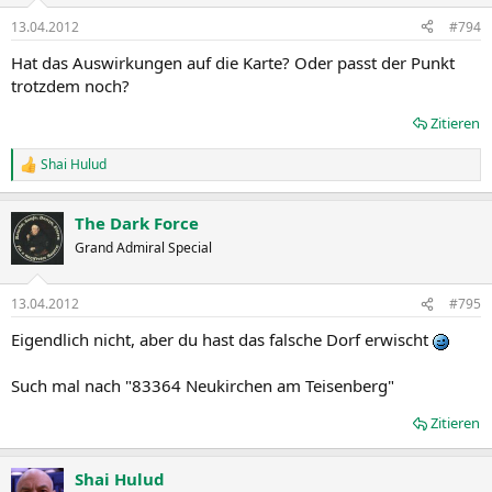
13.04.2012
#794
Hat das Auswirkungen auf die Karte? Oder passt der Punkt
trotzdem noch?
Zitieren
Shai Hulud
R
e
a
The Dark Force
k
t
Grand Admiral Special
i
o
n
13.04.2012
#795
e
n
Eigendlich nicht, aber du hast das falsche Dorf erwischt
:
Such mal nach "83364 Neukirchen am Teisenberg"
Zitieren
Shai Hulud