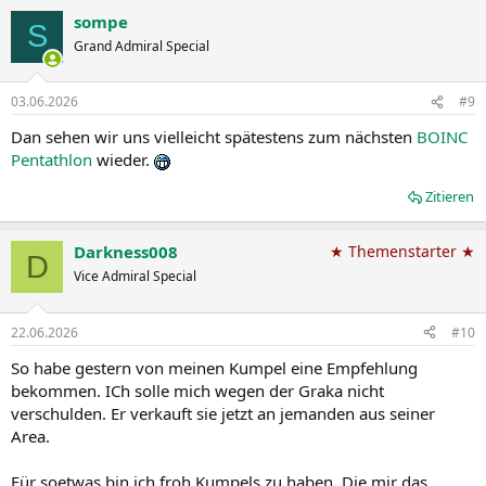
a
sompe
k
S
t
Grand Admiral Special
i
o
n
03.06.2026
#9
e
n
Dan sehen wir uns vielleicht spätestens zum nächsten
BOINC
:
Pentathlon
wieder.
Zitieren
Darkness008
★ Themenstarter ★
D
Vice Admiral Special
22.06.2026
#10
So habe gestern von meinen Kumpel eine Empfehlung
bekommen. ICh solle mich wegen der Graka nicht
verschulden. Er verkauft sie jetzt an jemanden aus seiner
Area.
Für soetwas bin ich froh Kumpels zu haben. Die mir das