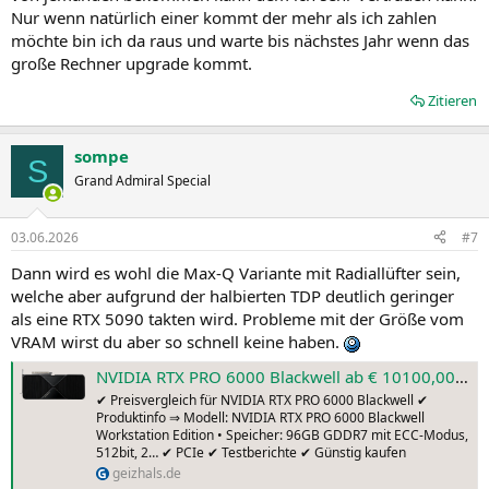
Nur wenn natürlich einer kommt der mehr als ich zahlen
möchte bin ich da raus und warte bis nächstes Jahr wenn das
große Rechner upgrade kommt.
Zitieren
sompe
S
Grand Admiral Special
03.06.2026
#7
Dann wird es wohl die Max-Q Variante mit Radiallüfter sein,
welche aber aufgrund der halbierten TDP deutlich geringer
als eine RTX 5090 takten wird. Probleme mit der Größe vom
VRAM wirst du aber so schnell keine haben.
NVIDIA RTX PRO 6000 Blackwell ab € 10100,00 (2026) | Preisvergleich Geizhals Deutschland
✔ Preisvergleich für NVIDIA RTX PRO 6000 Blackwell ✔
Produktinfo ⇒ Modell: NVIDIA RTX PRO 6000 Blackwell
Workstation Edition • Speicher: 96GB GDDR7 mit ECC-Modus,
512bit, 2… ✔ PCIe ✔ Testberichte ✔ Günstig kaufen
geizhals.de