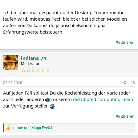
Ich bin aber mal gespannt ob der Desktop Treiber mit ihr
laufen wird, mit etwas Pech bleibt er bei solchen Modellen
außen vor. Da kannst du ja anschließend ein paar
Erfahrungswerte beisteuern.
Zitieren
indiana_74
Moderator
☆☆☆☆☆☆
03.06.2026
#8
Auf jeden Fall solltest Du die Rechenleistung der Karte (oder
auch jeder anderen
) unserem
distributed computing Team
zur Verfügung stellen
Zitieren
sompe
und
MagicEye04
R
e