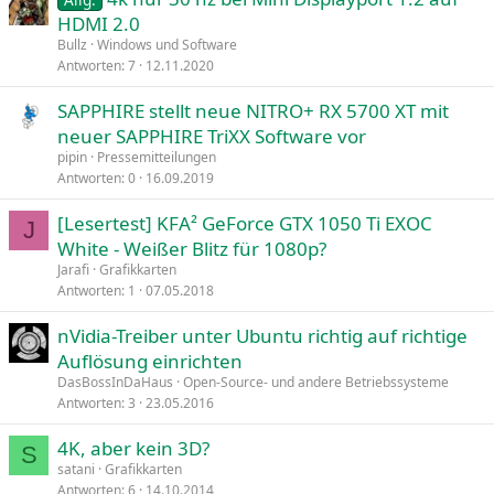
HDMI 2.0
Bullz
Windows und Software
Antworten
7
12.11.2020
SAPPHIRE stellt neue NITRO+ RX 5700 XT mit
neuer SAPPHIRE TriXX Software vor
pipin
Pressemitteilungen
Antworten
0
16.09.2019
[Lesertest] KFA² GeForce GTX 1050 Ti EXOC
J
White - Weißer Blitz für 1080p?
Jarafi
Grafikkarten
Antworten
1
07.05.2018
nVidia-Treiber unter Ubuntu richtig auf richtige
Auflösung einrichten
DasBossInDaHaus
Open-Source- und andere Betriebssysteme
Antworten
3
23.05.2016
4K, aber kein 3D?
S
satani
Grafikkarten
Antworten
6
14.10.2014