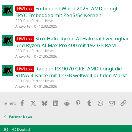
Embedded World 2025: AMD bringt
HWLuxx
EPYC Embedded mit Zen5/5c-Kernen
P3D-Bot
Partner-News
Antworten
0
12.03.2025
Strix Halo: Ryzen AI Halo bald verfügbar
HWLuxx
und Ryzen AI Max Pro 400 mit 192 GB RAM
P3D-Bot
Partner-News
Antworten
0
21.05.2026
Radeon RX 9070 GRE: AMD bringt die
HWLuxx
RDNA-4-Karte mit 12 GB weltweit auf den Markt
P3D-Bot
Partner-News
Antworten
0
01.06.2026
Facebook
X
Bluesky
LinkedIn
Reddit
Pinterest
Tumblr
WhatsApp
E-Mail
Li
Teilen:
Partner-News
Deutsch