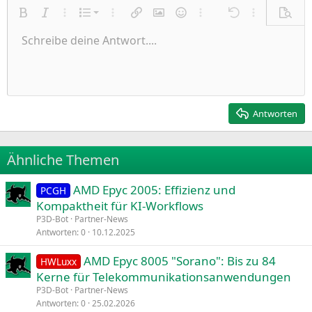
Nummerierte Liste
Fett
Kursiv
Weitere Einstellungen…
Liste
Weitere Einstellungen…
Link einfügen
Bild einfügen
Smileys
Weitere Einstellungen…
Rückgängig
Weitere Einst
Vorsch
Ungeordnete Liste
Schreibe deine Antwort....
Linksbündig
9
Normal
Entwurf speichern
Arial
Schriftgröße
Ausrichtung
Zitat
Wiederholen
Medien
BBCode umschalten
Textfarbe
Paragraph format
Tabelle einfügen
Formatierung entfernen
Schriftfamilie
Insert horizontal line
Entwürfe
Durchgestrichen
Spoiler
Unterstrichen
Code
Inline-Code
Inline-Spoiler
Einzug vergrößern
10
Entwurf löschen
Zentriert
Heading 1
Book Antiqua
Einzug verkleinern
12
Courier New
Rechtsbündig
Heading 2
15
Georgia
Justify text
Antworten
Heading 3
18
Tahoma
22
Times New Roman
Ähnliche Themen
26
Trebuchet MS
AMD Epyc 2005: Effizienz und
Verdana
PCGH
Kompaktheit für KI-Workflows
P3D-Bot
Partner-News
Antworten
0
10.12.2025
AMD Epyc 8005 "Sorano": Bis zu 84
HWLuxx
Kerne für Telekommunikationsanwendungen
P3D-Bot
Partner-News
Antworten
0
25.02.2026