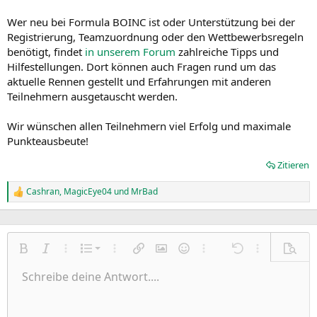
Wer neu bei Formula BOINC ist oder Unterstützung bei der
Registrierung, Teamzuordnung oder den Wettbewerbsregeln
benötigt, findet
in unserem Forum
zahlreiche Tipps und
Hilfestellungen. Dort können auch Fragen rund um das
aktuelle Rennen gestellt und Erfahrungen mit anderen
Teilnehmern ausgetauscht werden.
Wir wünschen allen Teilnehmern viel Erfolg und maximale
Punkteausbeute!
Zitieren
Cashran
,
MagicEye04
und
MrBad
R
e
a
k
t
Nummerierte Liste
i
Fett
Kursiv
Weitere Einstellungen…
Liste
Weitere Einstellungen…
Link einfügen
Bild einfügen
Smileys
Weitere Einstellungen…
Rückgängig
Weitere Einst
Vorsch
o
Ungeordnete Liste
Schreibe deine Antwort....
n
Linksbündig
9
Normal
Entwurf speichern
Arial
Schriftgröße
Ausrichtung
Zitat
Wiederholen
Medien
BBCode umschalten
Textfarbe
Paragraph format
Tabelle einfügen
Formatierung entfernen
Schriftfamilie
Insert horizontal line
Entwürfe
Durchgestrichen
Spoiler
Unterstrichen
Code
Inline-Code
Inline-Spoiler
e
Einzug vergrößern
n
10
Entwurf löschen
Zentriert
Heading 1
Book Antiqua
: