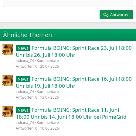
Einzug verkleinern
12
Courier New
Rechtsbündig
Heading 2
15
Georgia
Justify text
Antworten
Heading 3
18
Tahoma
22
Times New Roman
Ähnliche Themen
26
Trebuchet MS
Formula BOINC: Sprint Race 23. Juli 18:00
Verdana
News
Uhr bis 26. Juli 18:00 Uhr
indiana_74
Kommentare
Antworten
0
20.07.2026
Formula BOINC: Sprint Race 16. Juli 18:00
News
Uhr bis 19. Juli 18:00 Uhr
indiana_74
Kommentare
Antworten
0
13.07.2026
Formula BOINC: Sprint Race 11. Juni
News
18:00 Uhr bis 14. Juni 18:00 Uhr bei PrimeGrid
indiana_74
Kommentare
Antworten
0
10.06.2026