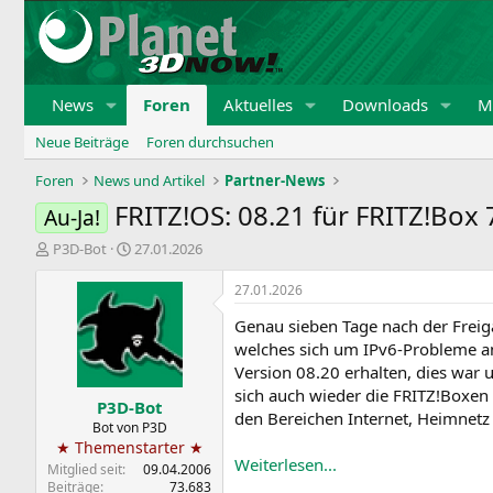
News
Foren
Aktuelles
Downloads
Mi
Neue Beiträge
Foren durchsuchen
Foren
News und Artikel
Partner-News
FRITZ!OS: 08.21 für FRITZ!Box
Au-Ja!
E
E
P3D-Bot
27.01.2026
r
r
s
s
27.01.2026
t
t
Genau sieben Tage nach der Freiga
e
e
l
l
welches sich um IPv6-Probleme a
l
l
Version 08.20 erhalten, dies war u
e
t
sich auch wieder die FRITZ!Boxe
P3D-Bot
r
a
den Bereichen Internet, Heimnetz
m
Bot von P3D
★ Themenstarter ★
Weiterlesen...
Mitglied seit
09.04.2006
Beiträge
73.683