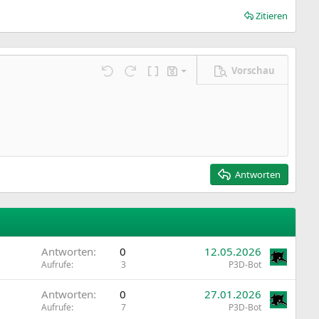
Zitieren
Vorschau
Entwurf speichern
ngen…
Rückgängig
Wiederholen
BBCode umschalten
Entwürfe
Entwurf löschen
Antworten
Antworten
0
12.05.2026
Aufrufe
3
P3D-Bot
Antworten
0
27.01.2026
Aufrufe
7
P3D-Bot