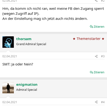
02.04.2021
#2
e
n
Hm, da komm ich nicht ran, weil meine FB den Zugang sperrt
:
(wegen Zugriff auf IP).
An der Einstellung mag ich jetzt auch nichts ändern.
Zitieren
thorsam
★ Themenstarter ★
Grand Admiral Special
02.04.2021
#3
SMT: Ja oder Nein?
Zitieren
enigmation
Admiral Special
02.04.2021
#4