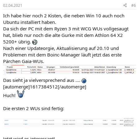
n
02.04.2021
#6
e
n
Ich habe hier noch 2 Kisten, die neben Win 10 auch noch
:
Ubuntu installiert haben.
Da sich der PC mit dem Ryzen 3 mit WCG WUs vollgesaugt
hat, blieb nur noch die alte Gurke mit dem Athlon 64 X2
5200+ übrig.
Nach einer Updateorgie, Aktualisierung auf 20.10 und
Problemen mit dem Boinc-Manager läuft jetzt das erste
Pärchen Gaia-WUs.
Das sieht ja vielversprechend aus ....
[automerge]1617384512[/automerge]
Huch!
Die ersten 2 WUs sind fertig:
Jetzt wird es interessant!