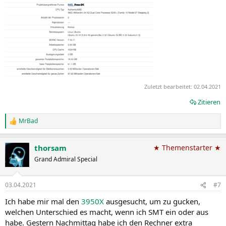
Zuletzt bearbeitet:
02.04.2021
Zitieren
MrBad
R
e
a
thorsam
★ Themenstarter ★
k
t
Grand Admiral Special
i
o
n
03.04.2021
#7
e
n
Ich habe mir mal den
3950X
ausgesucht, um zu gucken,
:
welchen Unterschied es macht, wenn ich SMT ein oder aus
habe. Gestern Nachmittag habe ich den Rechner extra