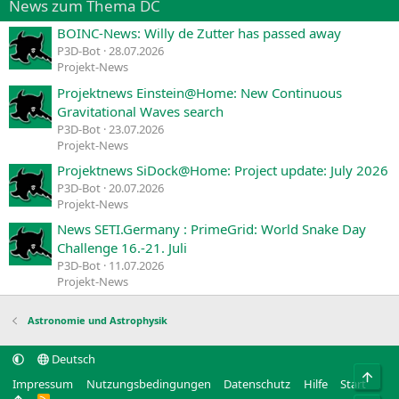
News zum Thema DC
BOINC-News: Willy de Zutter has passed away
P3D-Bot
28.07.2026
Projekt-News
Projektnews Einstein@Home: New Continuous
Gravitational Waves search
P3D-Bot
23.07.2026
Projekt-News
Projektnews SiDock@Home: Project update: July 2026
P3D-Bot
20.07.2026
Projekt-News
News SETI.Germany : PrimeGrid: World Snake Day
Challenge 16.-21. Juli
P3D-Bot
11.07.2026
Projekt-News
Astronomie und Astrophysik
Deutsch
Obe
Impressum
Nutzungsbedingungen
Datenschutz
Hilfe
Start