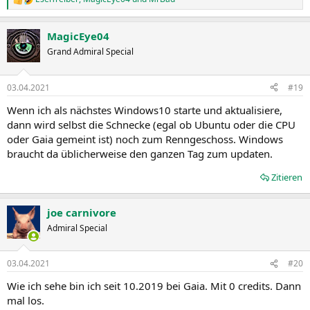
R
e
a
MagicEye04
k
t
Grand Admiral Special
i
o
n
03.04.2021
#19
e
n
Wenn ich als nächstes Windows10 starte und aktualisiere,
:
dann wird selbst die Schnecke (egal ob Ubuntu oder die CPU
oder Gaia gemeint ist) noch zum Renngeschoss. Windows
braucht da üblicherweise den ganzen Tag zum updaten.
Zitieren
joe carnivore
Admiral Special
03.04.2021
#20
Wie ich sehe bin ich seit 10.2019 bei Gaia. Mit 0 credits. Dann
mal los.