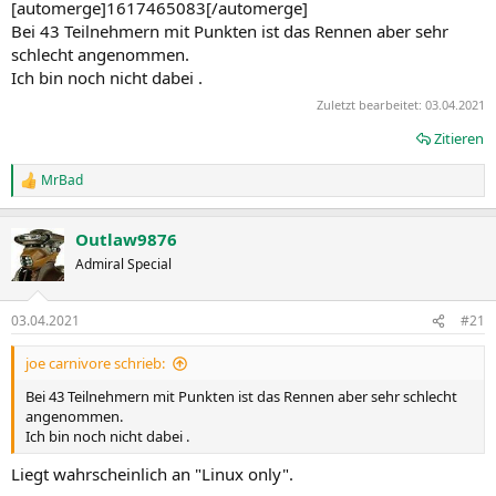
[automerge]1617465083[/automerge]
Bei 43 Teilnehmern mit Punkten ist das Rennen aber sehr
schlecht angenommen.
Ich bin noch nicht dabei .
Zuletzt bearbeitet:
03.04.2021
Zitieren
MrBad
R
e
a
Outlaw9876
k
t
Admiral Special
i
o
n
03.04.2021
#21
e
n
joe carnivore schrieb:
:
Bei 43 Teilnehmern mit Punkten ist das Rennen aber sehr schlecht
angenommen.
Ich bin noch nicht dabei .
Liegt wahrscheinlich an "Linux only".