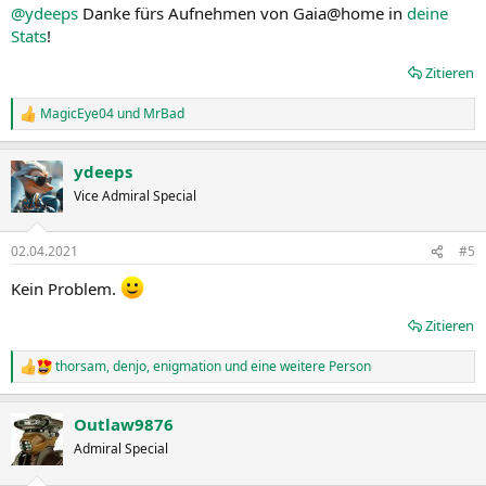
@ydeeps
Danke fürs Aufnehmen von Gaia@home in
deine
Stats
!
Zitieren
MagicEye04
und
MrBad
R
e
a
ydeeps
k
t
Vice Admiral Special
i
o
n
02.04.2021
#5
e
n
Kein Problem.
:
Zitieren
thorsam
,
denjo
,
enigmation
und eine weitere Person
R
e
a
Outlaw9876
k
t
Admiral Special
i
o