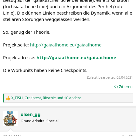
(fuchsiafarbene Linie) und ein Argument des Perihel (rote
Linie). Die dünnen Linien beschreiben die Dynamik, wenn alle
stellaren Störungen weggelassen werden.
So, genug der Theorie.
Projektseite:
http://gaiaathome.eu/gaiaathome
Projektadresse:
http://gaiaathome.eu/gaiaathome
Die Workunits haben keine Checkpoints.
Zuletzt bearbeitet:
05.04.2021
Zitieren
X_FISH
,
Crashtest
,
Ritschie
und 10 andere
R
e
a
olsen_gg
k
t
Grand Admiral Special
i
o
n