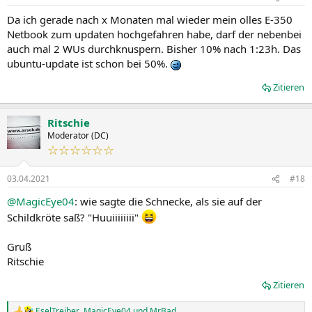
Da ich gerade nach x Monaten mal wieder mein olles E-350
Netbook zum updaten hochgefahren habe, darf der nebenbei
auch mal 2 WUs durchknuspern. Bisher 10% nach 1:23h. Das
ubuntu-update ist schon bei 50%.
Zitieren
Ritschie
Moderator (DC)
☆☆☆☆☆☆
03.04.2021
#18
@MagicEye04
: wie sagte die Schnecke, als sie auf der
Schildkröte saß? "Huuiiiiiiii"
Gruß
Ritschie
Zitieren
EselTreiber
,
MagicEye04
und
MrBad