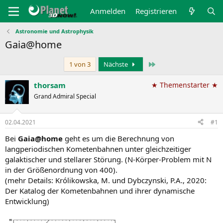
Anmelden
Registrieren
Astronomie und Astrophysik
Gaia@home
Letzte
1 von 3
Nächste
thorsam
★ Themenstarter ★
Grand Admiral Special
02.04.2021
#1
Bei
Gaia@home
geht es um die Berechnung von
langperiodischen Kometenbahnen unter gleichzeitiger
galaktischer und stellarer Störung. (N-Körper-Problem mit N
in der Größenordnung von 400).
(mehr Details: Królikowska, M. und Dybczynski, P.A., 2020:
Der Katalog der Kometenbahnen und ihrer dynamische
Entwicklung)