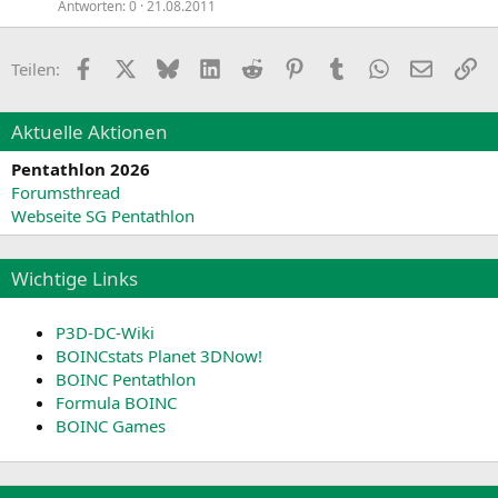
Antworten
0
21.08.2011
Facebook
X
Bluesky
LinkedIn
Reddit
Pinterest
Tumblr
WhatsApp
E-Mail
Li
Teilen:
Aktuelle Aktionen
Pentathlon 2026
Forumsthread
Webseite SG Pentathlon
Wichtige Links
P3D-DC-Wiki
BOINCstats Planet 3DNow!
BOINC Pentathlon
Formula BOINC
BOINC Games