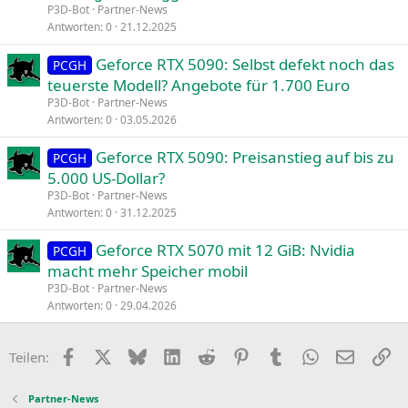
P3D-Bot
Partner-News
Antworten
0
21.12.2025
Geforce RTX 5090: Selbst defekt noch das
PCGH
teuerste Modell? Angebote für 1.700 Euro
P3D-Bot
Partner-News
Antworten
0
03.05.2026
Geforce RTX 5090: Preisanstieg auf bis zu
PCGH
5.000 US-Dollar?
P3D-Bot
Partner-News
Antworten
0
31.12.2025
Geforce RTX 5070 mit 12 GiB: Nvidia
PCGH
macht mehr Speicher mobil
P3D-Bot
Partner-News
Antworten
0
29.04.2026
Facebook
X
Bluesky
LinkedIn
Reddit
Pinterest
Tumblr
WhatsApp
E-Mail
Li
Teilen:
Partner-News