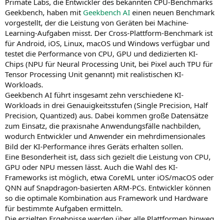
Primate Labs, die Entwickler des bekannten CPU-Benchmarks
Geekbench, haben mit
Geekbench AI
einen neuen Benchmark
vorgestellt, der die Leistung von Geräten bei Machine-
Learning-Aufgaben misst. Der Cross-Plattform-Benchmark ist
für Android, iOS, Linux, macOS und Windows verfügbar und
testet die Performance von CPU, GPU und dedizierten KI-
Chips (NPU für Neural Processing Unit, bei Pixel auch TPU für
Tensor Processing Unit genannt) mit realistischen KI-
Workloads.
Geekbench AI führt insgesamt zehn verschiedene KI-
Workloads in drei Genauigkeitsstufen (Single Precision, Half
Precision, Quantized) aus. Dabei kommen große Datensätze
zum Einsatz, die praxisnahe Anwendungsfälle nachbilden,
wodurch Entwickler und Anwender ein mehrdimensionales
Bild der KI-Performance ihres Geräts erhalten sollen.
Eine Besonderheit ist, dass sich gezielt die Leistung von CPU,
GPU oder NPU messen lässt. Auch die Wahl des KI-
Frameworks ist möglich, etwa CoreML unter iOS/macOS oder
QNN auf Snapdragon-basierten ARM-PCs. Entwickler können
so die optimale Kombination aus Framework und Hardware
für bestimmte Aufgaben ermitteln.
Die erzielten Ergebnisse werden über alle Plattformen hinweg