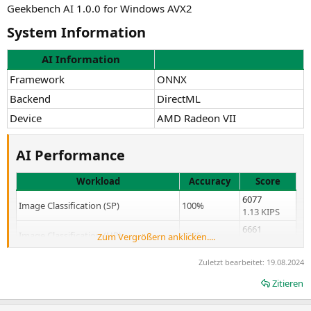
Geekbench AI 1.0.0 for Windows AVX2
System Information​
AI Information
Framework
ONNX
Backend
DirectML
Device
AMD Radeon VII
AI Performance​
Workload
Accuracy
Score
6077
Image Classification (SP)
100%
1.13 KIPS
6661
Image Classification (HP)
100%
Zum Vergrößern anklicken....
1.24 KIPS
4698
Zuletzt bearbeitet:
19.08.2024
Image Classification (Q)
100%
873.7 IPS
Zitieren
8860
Image Segmentation (SP)
100%
143.6 IPS