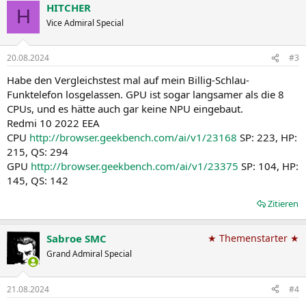
HITCHER
8940
H
Image Segmentation (HP)
100%
144.9 IPS
Vice Admiral Special
7342
Image Segmentation (Q)
98%
119.4 IPS
20.08.2024
#3
100457
Pose Estimation (SP)
100%
117.2 IPS
Habe den Vergleichstest mal auf mein Billig-Schlau-
Funktelefon losgelassen. GPU ist sogar langsamer als die 8
143393
Pose Estimation (HP)
100%
167.3 IPS
CPUs, und es hätte auch gar keine NPU eingebaut.
Redmi 10 2022 EEA
83908
Pose Estimation (Q)
97%
CPU
http://browser.geekbench.com/ai/v1/23168
SP: 223, HP:
98.3 IPS
215, QS: 294
6773
Object Detection (SP)
100%
GPU
http://browser.geekbench.com/ai/v1/23375
SP: 104, HP:
537.2 IPS
145, QS: 142
6537
Object Detection (HP)
100%
518.6 IPS
Zitieren
5556
Object Detection (Q)
89%
444.9 IPS
Sabroe SMC
★ Themenstarter ★
19858
Face Detection (SP)
100%
Grand Admiral Special
236.0 IPS
20241
Face Detection (HP)
100%
240.5 IPS
21.08.2024
#4
14545