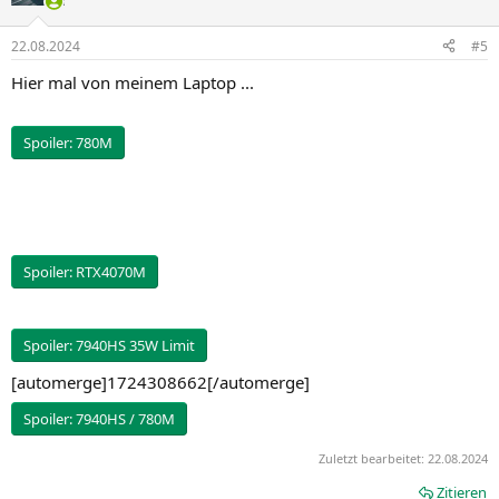
22.08.2024
#5
Hier mal von meinem Laptop ...
Spoiler:
780M
Spoiler:
RTX4070M
Spoiler:
7940HS 35W Limit
[automerge]1724308662[/automerge]
Spoiler:
7940HS / 780M
Zuletzt bearbeitet:
22.08.2024
Zitieren