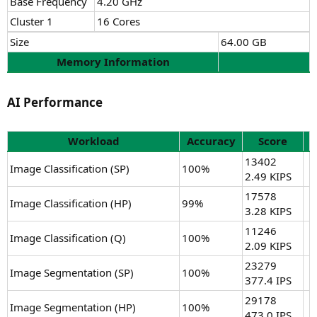
Base Frequency
4.20 GHz
Cluster 1
16 Cores
Size
64.00 GB
Memory Information
AI Performance​
Workload
Accuracy
Score
13402
Image Classification (SP)
100%
2.49 KIPS
17578
Image Classification (HP)
99%
3.28 KIPS
11246
Image Classification (Q)
100%
2.09 KIPS
23279
Image Segmentation (SP)
100%
377.4 IPS
29178
Image Segmentation (HP)
100%
473.0 IPS