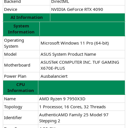
Backend
DirectML
2010
Text Classification (HP)
100%
Device
NVIDIA GeForce RTX 4090
2.68 KIPS
AI Information
1099
Text Classification (Q)
97%
1.47 KIPS
System
2960
Information
Machine Translation (SP)
100%
51.0 IPS
Operating
2893
Microsoft Windows 11 Pro (64-bit)
Machine Translation (HP)
100%
System
49.8 IPS
Model
ASUS System Product Name
1150
Machine Translation (Q)
60%
25.9 IPS
ASUSTeK COMPUTER INC. TUF GAMING
Motherboard
X670E-PLUS
Power Plan
Ausbalanciert
CPU
Information
Name
AMD Ryzen 9 7950X3D
Topology
1 Processor, 16 Cores, 32 Threads
AuthenticAMD Family 25 Model 97
Identifier
Stepping 2