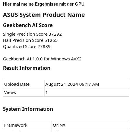
Face Detection (Q)
97%
173.4 IPS
Hier mal meine Ergebnisse mit der GPU
36132
ASUS System Product Name​
Depth Estimation (SP)
100%
278.4 IPS
39341
Geekbench AI Score​
Depth Estimation (HP)
99%
303.1 IPS
Single Precision Score 37292
25514
Depth Estimation (Q)
72%
Half Precision Score 51265
210.1 IPS
Quantized Score 27889
186254
Style Transfer (SP)
100%
239.4 IPS
Geekbench AI 1.0.0 for Windows AVX2
259970
Style Transfer (HP)
100%
334.2 IPS
Result Information​
147933
Style Transfer (Q)
98%
190.8 IPS
Upload Date
August 21 2024 09:17 AM
23299
Image Super-Resolution (SP)
100%
860.3 IPS
Views
1
26922
Image Super-Resolution (HP)
100%
994.1 IPS
System Information​
16374
Image Super-Resolution (Q)
99%
606.3 IPS
2047
Framework
ONNX
Text Classification (SP)
100%
2.73 KIPS