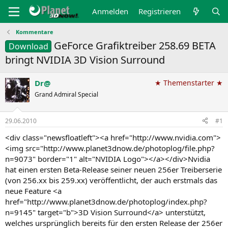
Anmelden
Registrieren
Kommentare
GeForce Grafiktreiber 258.69 BETA
Download
bringt NVIDIA 3D Vision Surround
Dr@
★ Themenstarter ★
Grand Admiral Special
29.06.2010
#1
<div class="newsfloatleft"><a href="http://www.nvidia.com">
<img src="http://www.planet3dnow.de/photoplog/file.php?
n=9073" border="1" alt="NVIDIA Logo"></a></div>Nvidia
hat einen ersten Beta-Release seiner neuen 256er Treiberserie
(von 256.xx bis 259.xx) veröffentlicht, der auch erstmals das
neue Feature <a
href="http://www.planet3dnow.de/photoplog/index.php?
n=9145" target="b">3D Vision Surround</a> unterstützt,
welches ursprünglich bereits für den ersten Release der 256er