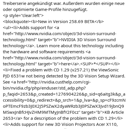
Treiberserie angekündigt war. Außerdem wurden einige neue
oder optimierte Game-Profile hinzugefügt.
<p style="clear:left">
<blockquote><b>New in Version 258.69 BETA</b>
<ul><li>Adds support for <a
href="http://www.nvidia.com/object/3d-vision-surround-
technology.html" target="b">NVIDIA 3D Vision Surround
technology</a>. Learn more about this technology including
the hardware and software requirements <a
href="http://www.nvidia.com/object/3d-vision-surround-
technology.html" target="b">here</a>.<SUP>*</SUP></li>
<li>Fixed a problem with CD 1.29 (v257.21) the ViewSonic
PJD 6531w not being detected by the 3D Vision Setup Wizard.
See <a href="http://nvidia.custhelp.com/cgi-
bin/nvidia.cfg/php/enduser/std_adp.php?
p_faqid=2653&p_created=1276904226&p_sid=q6aitg3k&p_a
ccessibility=0&p_redirect=&p_srch=1&p_lva=&p_sp=cF9zcmN
oPTEmcF9zb3J0X2J5PSZwX2dyaWRzb3J0PSZwX3Jvd19jbnQ9
MSwxJnBfcHJvZHM9MTMyJnBfY2F0cz" target="b">KB Article
2653</a> for a description of the problem with CD 1.29</li>
<li>Adds support for new 3D Vision Projectors Acer X110,