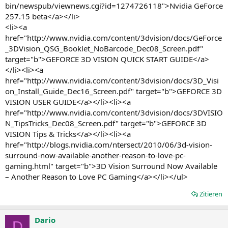
bin/newspub/viewnews.cgi?id=1274726118">Nvidia GeForce
257.15 beta</a></li>
<li><a
href="http://www.nvidia.com/content/3dvision/docs/GeForce
_3DVision_QSG_Booklet_NoBarcode_Dec08_Screen.pdf"
target="b">GEFORCE 3D VISION QUICK START GUIDE</a>
</li><li><a
href="http://www.nvidia.com/content/3dvision/docs/3D_Visi
on_Install_Guide_Dec16_Screen.pdf" target="b">GEFORCE 3D
VISION USER GUIDE</a></li><li><a
href="http://www.nvidia.com/content/3dvision/docs/3DVISIO
N_TipsTricks_Dec08_Screen.pdf" target="b">GEFORCE 3D
VISION Tips & Tricks</a></li><li><a
href="http://blogs.nvidia.com/ntersect/2010/06/3d-vision-
surround-now-available-another-reason-to-love-pc-
gaming.html" target="b">3D Vision Surround Now Available
– Another Reason to Love PC Gaming</a></li></ul>
Zitieren
Dario
D