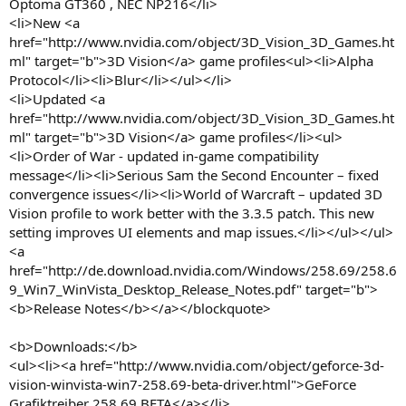
Optoma GT360 , NEC NP216</li>
<li>New <a
href="http://www.nvidia.com/object/3D_Vision_3D_Games.ht
ml" target="b">3D Vision</a> game profiles<ul><li>Alpha
Protocol</li><li>Blur</li></ul></li>
<li>Updated <a
href="http://www.nvidia.com/object/3D_Vision_3D_Games.ht
ml" target="b">3D Vision</a> game profiles</li><ul>
<li>Order of War - updated in-game compatibility
message</li><li>Serious Sam the Second Encounter – fixed
convergence issues</li><li>World of Warcraft – updated 3D
Vision profile to work better with the 3.3.5 patch. This new
setting improves UI elements and map issues.</li></ul></ul>
<a
href="http://de.download.nvidia.com/Windows/258.69/258.6
9_Win7_WinVista_Desktop_Release_Notes.pdf" target="b">
<b>Release Notes</b></a></blockquote>
<b>Downloads:</b>
<ul><li><a href="http://www.nvidia.com/object/geforce-3d-
vision-winvista-win7-258.69-beta-driver.html">GeForce
Grafiktreiber 258.69 BETA</a></li>