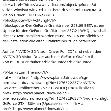
<li><a href="http://www.nvidia.com/object/geforce-3d-
vision-winvista-win7-cd-1.31-beta-driver.html">NVIDIA 3D
Vision Driver Full CD</a></ul>
<blockquote><b>Achtung!</b>
<blockquote>Der GeForce Grafiktreiber 258.69 BETA ist ein
Update für den GeForce Grafiktreiber 257.21 WHQL, weshalb
dieser zuvor installiert werden muss. NVIDIA empfiehlt vor
der Installation alle alten Grafiktreiber zu deinstallieren.
Auf der "NVIDIA 3D Vision Driver Full CD" sind neben dem
NVIDIA 3D Vision Driver auch der GeForce Grafiktreiber
258.69 BETA enthalten</blockquote></blockquote>
<b>Links zum Thema:</b>
<ul><li><a href="http://www.planet3dnow.de/cgi-
bin/newspub/viewnews.cgi?id=1276622237">NVIDIA
GeForce Grafiktreiber 257.21 (WHQL)</a></li><li><a
href="http://www.planet3dnow.de/cgi-
bin/newspub/viewnews.cgi?id=1274829633">Nvidia kündigt
GeForce GTX 480M an (Update)</a></li><li><a
href="http://www.planet3dnow.de/cgi-