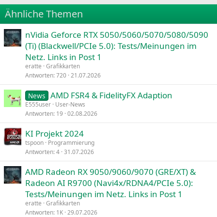
22
Times New Roman
Ähnliche Themen
26
Trebuchet MS
nVidia Geforce RTX 5050/5060/5070/5080/5090
Verdana
(Ti) (Blackwell/PCIe 5.0): Tests/Meinungen im
Netz. Links in Post 1
eratte
Grafikkarten
Antworten
720
21.07.2026
AMD FSR4 & FidelityFX Adaption
News
E555user
User-News
Antworten
19
02.08.2026
KI Projekt 2024
tspoon
Programmierung
Antworten
4
31.07.2026
AMD Radeon RX 9050/9060/9070 (GRE/XT) &
Radeon AI R9700 (Navi4x/RDNA4/PCIe 5.0):
Tests/Meinungen im Netz. Links in Post 1
eratte
Grafikkarten
Antworten
1K
29.07.2026