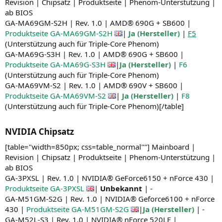
Revision | Chipsatz | Produktseite | Phenom-Unterstützung |
ab BIOS
GA-MA69GM-S2H | Rev. 1.0 | AMD® 690G + SB600 |
Produktseite GA-MA69GM-S2H
|
Ja (Hersteller)
|
F5
(Unterstützung auch für Triple-Core Phenom)
GA-MA69G-S3H | Rev. 1.0 | AMD® 690G + SB600 |
Produktseite GA-MA69G-S3H
|
Ja (Hersteller)
|
F6
(Unterstützung auch für Triple-Core Phenom)
GA-MA69VM-S2 | Rev. 1.0 | AMD® 690V + SB600 |
Produktseite GA-MA69VM-S2
|
Ja (Hersteller)
|
F8
(Unterstützung auch für Triple-Core Phenom)[/table]
NVIDIA Chipsatz​
[table="width=850px; css=table_normal""] Mainboard |
Revision | Chipsatz | Produktseite | Phenom-Unterstützung |
ab BIOS
GA-3PXSL | Rev. 1.0 | NVIDIA® GeForce6150 + nForce 430 |
Produktseite GA-3PXSL
|
Unbekannt
| -
GA-M51GM-S2G | Rev. 1.0 | NVIDIA® Geforce6100 + nForce
430 |
Produktseite GA-M51GM-S2G
|
Ja (Hersteller)
| -
GA-M52L-S3 | Rev. 1.0 | NVIDIA® nForce 520LE |