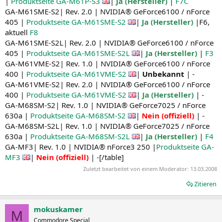
|
Produktseite GA-M61P-S3
|
Ja (Hersteller)
|
F7C
GA-M61SME-S2| Rev. 2.0 | NVIDIA® GeForce6100 / nForce
405 |
Produktseite GA-M61SME-S2
|
Ja (Hersteller)
|F6,
aktuell
F8
GA-M61SME-S2L| Rev. 2.0 | NVIDIA® GeForce6100 / nForce
405 |
Produktseite GA-M61SME-S2L
|
Ja (Hersteller)
|
F3
GA-M61VME-S2| Rev. 1.0 | NVIDIA® GeForce6100 / nForce
400 |
Produktseite GA-M61VME-S2
|
Unbekannt
| -
GA-M61VME-S2| Rev. 2.0 | NVIDIA® GeForce6100 / nForce
400 |
Produktseite GA-M61VME-S2
|
Ja (Hersteller)
| -
GA-M68SM-S2| Rev. 1.0 | NVIDIA® GeForce7025 / nForce
630a |
Produktseite GA-M68SM-S2
|
Nein (offiziell)
| -
GA-M68SM-S2L| Rev. 1.0 | NVIDIA® GeForce7025 / nForce
630a |
Produktseite GA-M68SM-S2L
|
Ja (Hersteller)
|
F4
GA-MF3| Rev. 1.0 | NVIDIA® nForce3 250 |
Produktseite GA-
MF3
|
Nein (offiziell)
| -[/table]
Zuletzt bearbeitet von einem Moderator:
13.03.2008
Zitieren
mokuskamer
M
Commodore Special