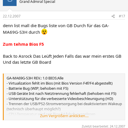
Grand Admiral Special
22.12.2007
#17
denn list mall die Bugs liste von GB Durch für das GA-
MA69G-S3H durch
Zum tehma Bios F5
Back to Asrock Das Leüft Jeden Falls das war mein erstes GB
Und das letzte GB Board
GA-MA69G-S3H REV.: 1.0 BIOS:Alle
- Virtualization fehlt im Bios (mit Bios Version F4f/F4 abgestellt)
- Batterie Bug (WIP; behoben mit F5)
- USB Geräte Init nach Netztrennung fehlerhaft (behoben mit F5)
- Unterstützung für die verbesserte Videobeschleunigung (HD)
- Trennen der USB/PS2-Stromversorgung bei deaktiviertem Wakeup
(technisch überhaupt möglich?)
- CPU-Temperatur wird seit Bios F4 falsch ausgelesen
Zum Vergrößern anklicken....
- Performanceeinbruch bei WinRar und Spielen seit Bios Version
F4f/F4 mit 4GB Ram
Zuletzt bearbeitet:
24.12.2007