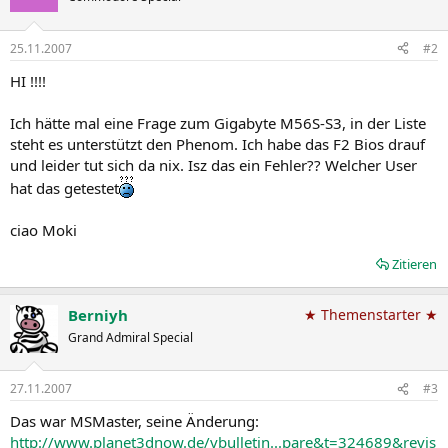
25.11.2007
#2
HI !!!!
Ich hätte mal eine Frage zum Gigabyte M56S-S3, in der Liste
steht es unterstützt den Phenom. Ich habe das F2 Bios drauf
und leider tut sich da nix. Isz das ein Fehler?? Welcher User
hat das getestet
ciao Moki
Zitieren
Berniyh
★ Themenstarter ★
Grand Admiral Special
27.11.2007
#3
Das war MSMaster, seine Änderung:
http://www.planet3dnow.de/vbulletin...pare&t=324689&revis