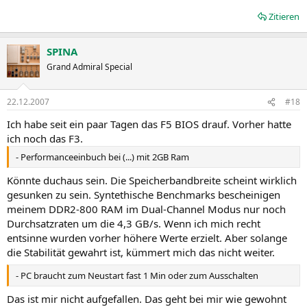
- Pioneer BDR-202 geht nicht
- System Warning Temperature Fehlalarm
Zitieren
- über DVI angeschlossener Monitor geht nicht in StandBy (BIOS
F3/F4)
SPINA
- Ram-Timings werden nicht übernommen (BIOS F5)
- CPU-Multi 14x fehlt (BIOS F5)
Grand Admiral Special
- Monitor HP w2207h funktioniert nicht in nativer Auflösung (kein
Bild)
22.12.2007
#18
GA-MA69G-S3H REV.: 1.0 BIOS:F3 / F5
Ich habe seit ein paar Tagen das F5 BIOS drauf. Vorher hatte
ich noch das F3.
- Performance einbuch bei WinRar und Spielen , Browser , Everest
und co
- Performanceeinbuch bei (...) mit 2GB Ram
seit Bios Version F4 und F5
mit 2GB Ram
Könnte duchaus sein. Die Speicherbandbreite scheint wirklich
- Ram-Timings werden nicht übernommen (BIOS F5)
gesunken zu sein. Syntethische Benchmarks bescheinigen
- Pc braucht Zum neustart Fast 1 Min Oder zum aus schalten Bios F5
meinem DDR2-800 RAM im Dual-Channel Modus nur noch
- Neue Hdd IDE 400 GB bios F3/F4 Abzturts Unter last Bios F5 Ohne
Durchsatzraten um die 4,3 GB/s. Wenn ich mich recht
Problem
entsinne wurden vorher höhere Werte erzielt. Aber solange
- Lüftersteuerung Geht nicht Automatisch Muss man Manuel
einstellen Bios F5
die Stabilität gewahrt ist, kümmert mich das nicht weiter.
- NB analize Führt zu Kurzen Aussetzern Bios F3 - F5
- Wen mann Die CPU spanung Manuel vergibt den wird die Unter
- PC braucht zum Neustart fast 1 Min oder zum Ausschalten
Cool´n´Quiet Nicht mehr Runter gesetzt des weiter Kommt es dann
Das ist mir nicht aufgefallen. Das geht bei mir wie gewohnt
Zum Ab sturz Bios F3 - F5