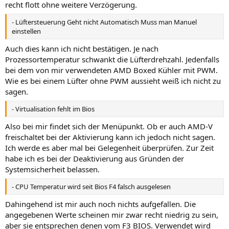
recht flott ohne weitere Verzögerung.
Gigabyte GA-MA69G-S3H und wahrscheinlich auhc die anderen
690g Boards.
- Lüftersteuerung Geht nicht Automatisch Muss man Manuel
einstellen
4gb Ram + Vista64 führt zu Bluescreens oder Grafikfehlern
Auch dies kann ich nicht bestätigen. Je nach
http://62.109.81.232/cgi-bin/sbb/sbb...40&start=0#5
Prozessortemperatur schwankt die Lüfterdrehzahl. Jedenfalls
bei dem von mir verwendeten AMD Boxed Kühler mit PWM.
Wie es bei einem Lüfter ohne PWM aussieht weiß ich nicht zu
sagen.
- Virtualisation fehlt im Bios
Also bei mir findet sich der Menüpunkt. Ob er auch AMD-V
freischaltet bei der Aktivierung kann ich jedoch nicht sagen.
Ich werde es aber mal bei Gelegenheit überprüfen. Zur Zeit
habe ich es bei der Deaktivierung aus Gründen der
Systemsicherheit belassen.
- CPU Temperatur wird seit Bios F4 falsch ausgelesen
Dahingehend ist mir auch noch nichts aufgefallen. Die
angegebenen Werte scheinen mir zwar recht niedrig zu sein,
aber sie entsprechen denen vom F3 BIOS. Verwendet wird