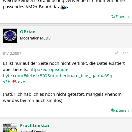
welche keine ATI Grafiklösung verwenden im moment ohne
passendes AM2+ Board da
Zitieren
OBrian
Moderation MBDB, ,
01.12.2007
#11
Es ist nur auf der Seite noch nicht verlinkt, die Datei existiert
aber bereits:
http://europe.giga-
byte.com/FileList/BIOS/motherboard_bios_ga-ma69g-
s3h_
f5
.exe
(natürlich hab ich es noch nicht getestet, mangels Phenom
wär das bei mir auch sinnlos)
Zitieren
Fruchtnektar
Admiral Special