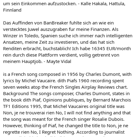
um sein Einkommen aufzustocken. - Kalle Hakala, Hattula,
Finnland
Das Auffinden von BanBreaker fuhlte sich an wie ein
verstecktes Juwel auszugraben fur meine Finanzen. Als
Winzer in Toledo, Spanien suche ich immer nach intelligenten
Ansatzen, meine Zeit zu investieren, und das hat sich
Renditen erbracht, buchstablich! Ich habe 16345 EUR/month
rein durch diese Plattform verdient, vollig getrennt von
meinem Hauptjob. - Mayte Vidal
is a French song composed in 1956 by Charles Dumont, with
lyrics by Michel Vaucaire. dith Piafs 1960 recording spent
seven weeks atop the French Singles Airplay Reviews chart.
Background The songs composer, Charles Dumont, states in
the book dith Piaf, Opinions publiques, by Bernard Marchois
TF1 Editions 1995, that Michel Vaucaires original title was
Non, je ne trouverai rien No, I will not find anything and that
the song was meant for the French singer Rosalie Dubois.
However, thinking of Piaf, he changed the title to Non, je ne
regrette rien No, I Regret Nothing. According to journalist