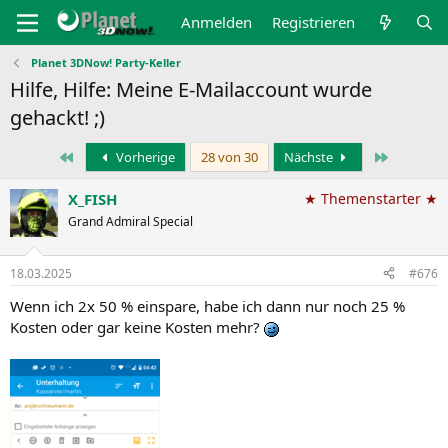
Anmelden
Registrieren
Planet 3DNow! Party-Keller
Hilfe, Hilfe: Meine E-Mailaccount wurde
gehackt! ;)
Erste
Letzte
Vorherige
28 von 30
Nächste
X_FISH
★ Themenstarter ★
Grand Admiral Special
18.03.2025
#676
Wenn ich 2x 50 % einspare, habe ich dann nur noch 25 %
Kosten oder gar keine Kosten mehr?