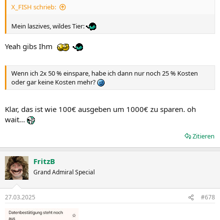
X_FISH schrieb:
:
Mein laszives, wildes Tier:
Yeah gibs Ihm
Wenn ich 2x 50 % einspare, habe ich dann nur noch 25 % Kosten
oder gar keine Kosten mehr?
Klar, das ist wie 100€ ausgeben um 1000€ zu sparen. oh
wait...
Zitieren
FritzB
Grand Admiral Special
27.03.2025
#678