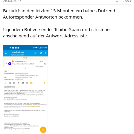
26.04.2025
#683
e
n
Bekackt: in den letzten 15 Minuten ein halbes Dutzend
:
Autoresponder Antworten bekommen.
Irgendein Bot versendet Tchibo-Spam und ich stehe
anscheinend auf der Antwort-Adressliste.