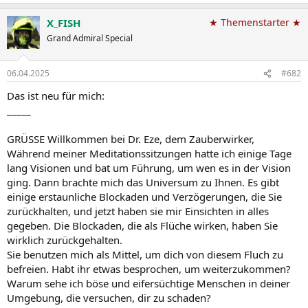
e
a
X_FISH
★ Themenstarter ★
k
t
Grand Admiral Special
i
o
n
06.04.2025
#682
e
n
Das ist neu für mich:
:
_____
GRÜSSE Willkommen bei Dr. Eze, dem Zauberwirker,
Während meiner Meditationssitzungen hatte ich einige Tage
lang Visionen und bat um Führung, um wen es in der Vision
ging. Dann brachte mich das Universum zu Ihnen. Es gibt
einige erstaunliche Blockaden und Verzögerungen, die Sie
zurückhalten, und jetzt haben sie mir Einsichten in alles
gegeben. Die Blockaden, die als Flüche wirken, haben Sie
wirklich zurückgehalten.
Sie benutzen mich als Mittel, um dich von diesem Fluch zu
befreien. Habt ihr etwas besprochen, um weiterzukommen?
Warum sehe ich böse und eifersüchtige Menschen in deiner
Umgebung, die versuchen, dir zu schaden?