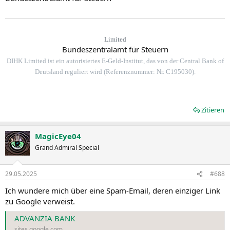
Limited
Bundeszentralamt für Steuern
DIHK Limited ist ein autorisiertes E-Geld-Institut, das von der Central Bank of
Deutsland reguliert wird (Referenznummer: Nr. C195030).
Zitieren
MagicEye04
Grand Admiral Special
29.05.2025
#688
Ich wundere mich über eine Spam-Email, deren einziger Link
zu Google verweist.
ADVANZIA BANK
sites.google.com