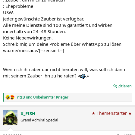
: Eheprobleme
USW.
Jeder gewünschte Zauber ist verfügbar.
Alle meine Dienste sind 100 % garantiert und wirken
innerhalb von 24–48 Stunden.
Keine Nebenwirkungen.
Schreib mir, um deine Probleme über WhatsApp zu lösen.
wa.me/message/[--zensiert--]
_____
Wenn ich ihn aber gar nicht heiraten will, was soll ich dann
mit seinem Zauber ihn zu heiraten?
Zitieren
FritzB
und
Unbekannter Krieger
R
e
a
X_FISH
★ Themenstarter ★
k
t
Grand Admiral Special
i
o
n