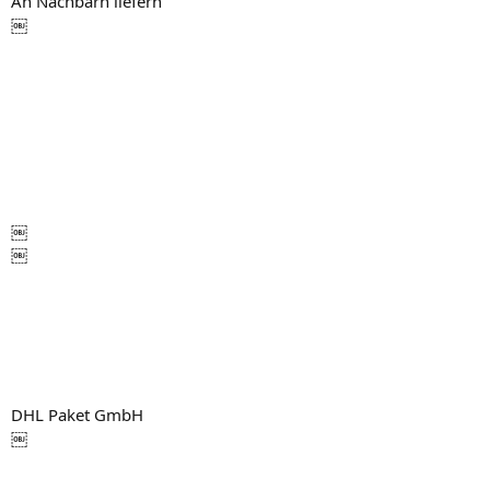
An Nachbarn liefern
￼
￼
￼
DHL Paket GmbH
￼