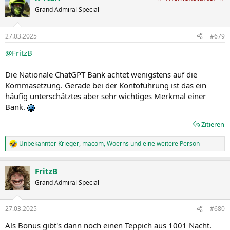
t
Grand Admiral Special
i
o
n
27.03.2025
#679
e
n
@FritzB
:
Die Nationale ChatGPT Bank achtet wenigstens auf die
Kommasetzung. Gerade bei der Kontoführung ist das ein
häufig unterschätztes aber sehr wichtiges Merkmal einer
Bank.
Zitieren
Unbekannter Krieger
,
macom
,
Woerns
und eine weitere Person
R
e
a
FritzB
k
t
Grand Admiral Special
i
o
n
27.03.2025
#680
e
n
Als Bonus gibt's dann noch einen Teppich aus 1001 Nacht.
: