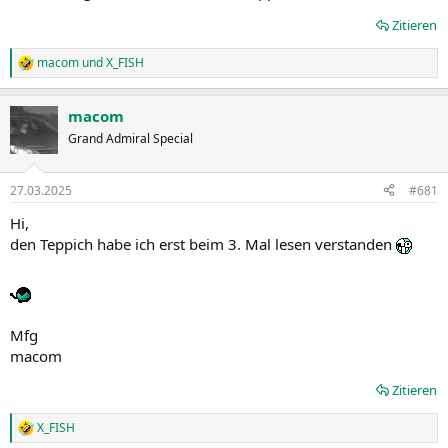
Zitieren
macom
und
X_FISH
R
e
a
macom
k
t
Grand Admiral Special
i
o
n
27.03.2025
#681
e
n
Hi,
:
den Teppich habe ich erst beim 3. Mal lesen verstanden
Mfg
macom
Zitieren
X_FISH
R