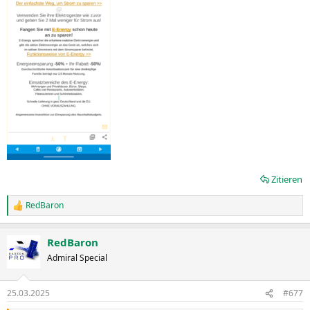
Zitieren
RedBaron
R
e
a
RedBaron
k
t
Admiral Special
i
o
n
25.03.2025
#677
e
n