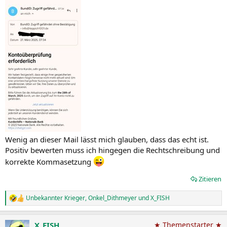
Wenig an dieser Mail lässt mich glauben, dass das echt ist.
Positiv bewerten muss ich hingegen die Rechtschreibung und
korrekte Kommasetzung
Zitieren
Unbekannter Krieger
,
Onkel_Dithmeyer
und
X_FISH
R
e
a
X_FISH
★ Themenstarter ★
k