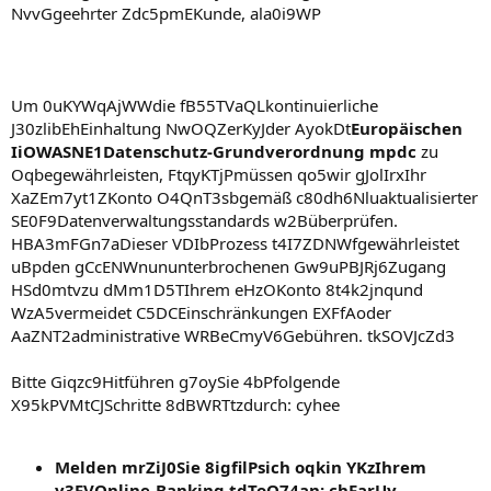
NvvGgeehrter Zdc5pmEKunde, ala0i9WP
Um 0uKYWqAjWWdie fB55TVaQLkontinuierliche
J30zlibEhEinhaltung NwOQZerKyJder AyokDt
Europäischen
IiOWASNE1Datenschutz-Grundverordnung mpdc
zu
Oqbegewährleisten, FtqyKTjPmüssen qo5wir gJolIrxIhr
XaZEm7yt1ZKonto O4QnT3sbgemäß c80dh6Nluaktualisierter
SE0F9Datenverwaltungsstandards w2Büberprüfen.
HBA3mFGn7aDieser VDIbProzess t4I7ZDNWfgewährleistet
uBpden gCcENWnununterbrochenen Gw9uPBJRj6Zugang
HSd0mtvzu dMm1D5TIhrem eHzOKonto 8t4k2jnqund
WzA5vermeidet C5DCEinschränkungen EXFfAoder
AaZNT2administrative WRBeCmyV6Gebühren. tkSOVJcZd3
Bitte Giqzc9Hitführen g7oySie 4bPfolgende
X95kPVMtCJSchritte 8dBWRTtzdurch: cyhee
Melden mrZiJ0Sie 8igfilPsich oqkin YKzIhrem
y3FVOnline-Banking tdToQ74an: chFarUy