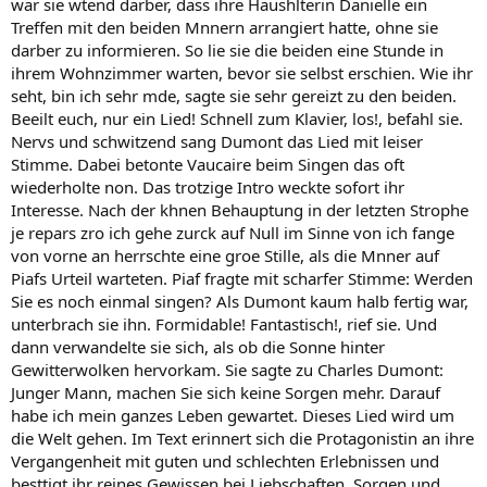
war sie wtend darber, dass ihre Haushlterin Danielle ein
Treffen mit den beiden Mnnern arrangiert hatte, ohne sie
darber zu informieren. So lie sie die beiden eine Stunde in
ihrem Wohnzimmer warten, bevor sie selbst erschien. Wie ihr
seht, bin ich sehr mde, sagte sie sehr gereizt zu den beiden.
Beeilt euch, nur ein Lied! Schnell zum Klavier, los!, befahl sie.
Nervs und schwitzend sang Dumont das Lied mit leiser
Stimme. Dabei betonte Vaucaire beim Singen das oft
wiederholte non. Das trotzige Intro weckte sofort ihr
Interesse. Nach der khnen Behauptung in der letzten Strophe
je repars zro ich gehe zurck auf Null im Sinne von ich fange
von vorne an herrschte eine groe Stille, als die Mnner auf
Piafs Urteil warteten. Piaf fragte mit scharfer Stimme: Werden
Sie es noch einmal singen? Als Dumont kaum halb fertig war,
unterbrach sie ihn. Formidable! Fantastisch!, rief sie. Und
dann verwandelte sie sich, als ob die Sonne hinter
Gewitterwolken hervorkam. Sie sagte zu Charles Dumont:
Junger Mann, machen Sie sich keine Sorgen mehr. Darauf
habe ich mein ganzes Leben gewartet. Dieses Lied wird um
die Welt gehen. Im Text erinnert sich die Protagonistin an ihre
Vergangenheit mit guten und schlechten Erlebnissen und
besttigt ihr reines Gewissen bei Liebschaften, Sorgen und