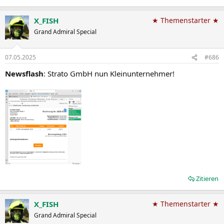
X_FISH
★ Themenstarter ★
Grand Admiral Special
07.05.2025
#686
Newsflash
: Strato GmbH nun Kleinunternehmer!
Zitieren
X_FISH
★ Themenstarter ★
Grand Admiral Special