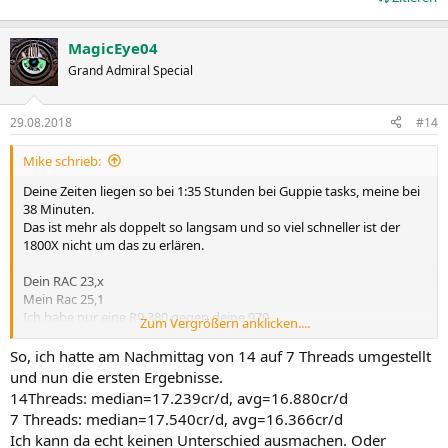
MagicEye04
Grand Admiral Special
29.08.2018
#14
Mike schrieb:
Deine Zeiten liegen so bei 1:35 Stunden bei Guppie tasks, meine bei
38 Minuten.
Das ist mehr als doppelt so langsam und so viel schneller ist der
1800X nicht um das zu erlären.
Dein RAC 23,x
Mein Rac 25,1
Ich habe nur eine R9 380 gegen deine 970.
Zum Vergrößern anklicken....
Mein System ist nicht übertaktet.
So, ich hatte am Nachmittag von 14 auf 7 Threads umgestellt
Gruß
und nun die ersten Ergebnisse.
Mike
14Threads: median=17.239cr/d, avg=16.880cr/d
7 Threads: median=17.540cr/d, avg=16.366cr/d
Ich kann da echt keinen Unterschied ausmachen. Oder