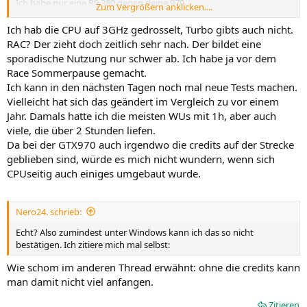
Ich habe nur eine R9 380 gegen deine 970.
Zum Vergrößern anklicken....
Mein System ist nicht übertaktet.
Ich hab die CPU auf 3GHz gedrosselt, Turbo gibts auch nicht.
Gruß
RAC? Der zieht doch zeitlich sehr nach. Der bildet eine
Mike
sporadische Nutzung nur schwer ab. Ich habe ja vor dem
Race Sommerpause gemacht.
Ich kann in den nächsten Tagen noch mal neue Tests machen.
Vielleicht hat sich das geändert im Vergleich zu vor einem
Jahr. Damals hatte ich die meisten WUs mit 1h, aber auch
viele, die über 2 Stunden liefen.
Da bei der GTX970 auch irgendwo die credits auf der Strecke
geblieben sind, würde es mich nicht wundern, wenn sich
CPUseitig auch einiges umgebaut wurde.
Nero24. schrieb:
Echt? Also zumindest unter Windows kann ich das so nicht
bestätigen. Ich zitiere mich mal selbst:
Wie schom im anderen Thread erwähnt: ohne die credits kann
man damit nicht viel anfangen.
Zitieren