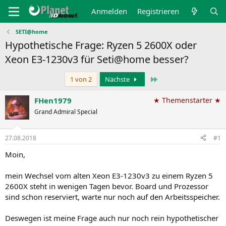
Anmelden
Registrieren
SETI@home
Hypothetische Frage: Ryzen 5 2600X oder
Xeon E3-1230v3 für Seti@home besser?
Letzte
1 von 2
Nächste
FHen1979
★ Themenstarter ★
Grand Admiral Special
27.08.2018
#1
Moin,
mein Wechsel vom alten Xeon E3-1230v3 zu einem Ryzen 5
2600X steht in wenigen Tagen bevor. Board und Prozessor
sind schon reserviert, warte nur noch auf den Arbeitsspeicher.
Deswegen ist meine Frage auch nur noch rein hypothetischer