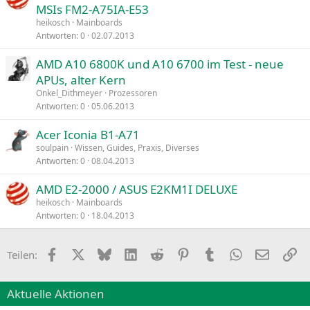
MSIs FM2-A75IA-E53
heikosch
Mainboards
Antworten
0
02.07.2013
AMD A10 6800K und A10 6700 im Test - neue
APUs, alter Kern
Onkel_Dithmeyer
Prozessoren
Antworten
0
05.06.2013
Acer Iconia B1-A71
soulpain
Wissen, Guides, Praxis, Diverses
Antworten
0
08.04.2013
AMD E2-2000 / ASUS E2KM1I DELUXE
heikosch
Mainboards
Antworten
0
18.04.2013
Facebook
X
Bluesky
LinkedIn
Reddit
Pinterest
Tumblr
WhatsApp
E-Mail
Li
Teilen:
Aktuelle Aktionen