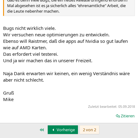
Gab es denn viele Bugs, die ein neues Release dringend erfordern?
Mal abgesehen ist es ja sicherlich alles "ehrenamtliche" Arbeit, die
die Leute nebenher machen.
Bugs nicht wirklich viele.
Wir versuchen neue optimierungen zu entwickeln.
Ebenso will Raistmer, daß die apps auf Nvidia so gut laufen
wie auf AMD Karten.
Das erfordert viel testerei.
Und ja wir machen das in unserer Freizeit.
Naja Dank erwarten wir keinen, ein wenig Verständnis wäre
aber nicht schlecht.
Gruß
Mike
Zuletzt bearbeitet:
05.09.2018
Zitieren
Erste
Vorherige
2 von 2