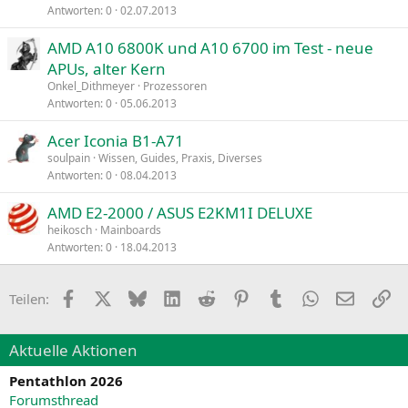
Antworten
0
02.07.2013
AMD A10 6800K und A10 6700 im Test - neue
APUs, alter Kern
Onkel_Dithmeyer
Prozessoren
Antworten
0
05.06.2013
Acer Iconia B1-A71
soulpain
Wissen, Guides, Praxis, Diverses
Antworten
0
08.04.2013
AMD E2-2000 / ASUS E2KM1I DELUXE
heikosch
Mainboards
Antworten
0
18.04.2013
Facebook
X
Bluesky
LinkedIn
Reddit
Pinterest
Tumblr
WhatsApp
E-Mail
Li
Teilen:
Aktuelle Aktionen
Pentathlon 2026
Forumsthread