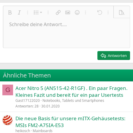
Nummerierte Liste
Fett
Kursiv
Weitere Einstellungen…
Liste
Weitere Einstellungen…
Link einfügen
Bild einfügen
Smileys
Weitere Einstellungen…
Rückgängig
Weitere Einst
Vorsch
Ungeordnete Liste
Schreibe deine Antwort....
Linksbündig
9
Normal
Entwurf speichern
Arial
Schriftgröße
Ausrichtung
Zitat
Wiederholen
Medien
BBCode umschalten
Textfarbe
Paragraph format
Tabelle einfügen
Formatierung entfernen
Schriftfamilie
Insert horizontal line
Entwürfe
Durchgestrichen
Spoiler
Unterstrichen
Code
Inline-Code
Inline-Spoiler
Einzug vergrößern
10
Entwurf löschen
Zentriert
Heading 1
Book Antiqua
Einzug verkleinern
12
Courier New
Rechtsbündig
Heading 2
15
Georgia
Justify text
Antworten
Heading 3
18
Tahoma
22
Times New Roman
Ähnliche Themen
26
Trebuchet MS
Acer Nitro 5 (AN515-42-R1GF) . Ein paar Fragen.
Verdana
G
Kleines Fazit und bereit für ein paar Usertests
Gast17122020
Notebooks, Tablets und Smartphones
Antworten
28
30.01.2020
Die neue Basis für unsere mITX-Gehäusetests:
MSIs FM2-A75IA-E53
heikosch
Mainboards