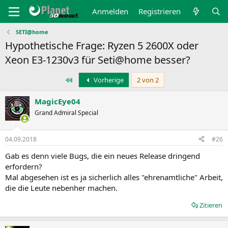
Anmelden
Registrieren
SETI@home
Hypothetische Frage: Ryzen 5 2600X oder
Xeon E3-1230v3 für Seti@home besser?
Erste
Vorherige
2 von 2
MagicEye04
Grand Admiral Special
04.09.2018
#26
Gab es denn viele Bugs, die ein neues Release dringend
erfordern?
Mal abgesehen ist es ja sicherlich alles "ehrenamtliche" Arbeit,
die die Leute nebenher machen.
Zitieren