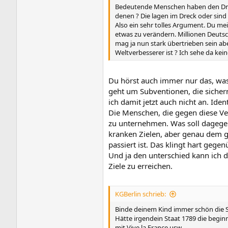
Bedeutende Menschen haben den Drang 
denen ? Die lagen im Dreck oder sind
Also ein sehr tolles Argument. Du mein
etwas zu verändern. Millionen Deuts
mag ja nun stark übertrieben sein ab
Weltverbesserer ist ? Ich sehe da kei
Du hörst auch immer nur das, was 
geht um Subventionen, die sichern
ich damit jetzt auch nicht an. Ide
Die Menschen, die gegen diese Ve
zu unternehmen. Was soll dagegen
kranken Zielen, aber genau dem g
passiert ist. Das klingt hart gege
Und ja den unterschied kann ich d
Ziele zu erreichen.
KGBerlin schrieb:
Binde deinem Kind immer schön die Sc
Hätte irgendein Staat 1789 die begin
mit Vive la France usw.