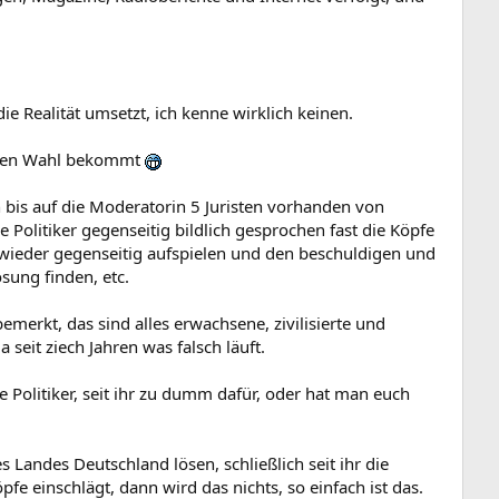
d wer das nicht will wird aus dem Weg geräumt.
selbst ne Stulle zu schmieren. Oder anders ausgedrückt:
sche Revolution gegeben wie wir sie heute kennen. Und nichts wäre
die Realität umsetzt, ich kenne wirklich keinen.
 negativ gegenüber. Aber bitte schön wie würde das denn bei dir
 Lenin auch nur in die Glaskiste gebracht. Also bitte schön wie
hsten Wahl bekommt
 beruht bekämpfen ? Ich persönlich habe noch von keinem
 bis auf die Moderatorin 5 Juristen vorhanden von
olitiker gegenseitig bildlich gesprochen fast die Köpfe
als Feind und Person A hilft Person C. Nun kämpfen Person A und C
nd das wird dann für A und C zuviel also holen die noch X,Y und Z
 wieder gegenseitig aufspielen und den beschuldigen und
n wen kämpft aber alle kämpfen weiter.
sung finden, etc.
rkt, das sind alles erwachsene, zivilisierte und
ber anfängt zu stinken.
seit ziech Jahren was falsch läuft.
 nichtmal in Europa. Und um wirtschaftliche Aufbauleistungen zu
olitiker, seit ihr zu dumm dafür, oder hat man euch
nd zeigen. Ansonsten passiert nichts anderes als es leider seit
 Frieden wenn dieser aufgezwungen wird.
elfen. So schön das auch wäre. Man sollte sich bloß der Tatsache
s Landes Deutschland lösen, schließlich seit ihr die
en kann. Tue ich dem einen Gutes geschieht einem anderen
 einschlägt, dann wird das nichts, so einfach ist das.