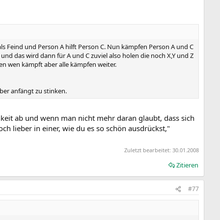
als Feind und Person A hilft Person C. Nun kämpfen Person A und C
nd das wird dann für A und C zuviel also holen die noch X,Y und Z
n wen kämpft aber alle kämpfen weiter.
ber anfängt zu stinken.
hkeit ab und wenn man nicht mehr daran glaubt, dass sich
h lieber in einer, wie du es so schön ausdrückst,"
Zuletzt bearbeitet:
30.01.2008
Zitieren
#77