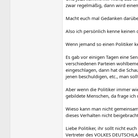
Weltverbesserer ist ? Ich sehe da kei
zwar regelmäßig, dann wird einem 
Binde deinem Kind immer schön die Sc
Macht euch mal Gedanken darüber
Hätte irgendein Staat 1789 die begin
mit Vive la France usw.
Also ich persönlich kenne keinen de
Ich frage mich nur eines. Meinen Ans
aussehen ? Was die machen ist falsch u
Wenn jemand so einen Politiker k
willst du den Terrorismus bekämpfen
Selbstmordattentat gehört das auf 
Es gab vor einigen Tagen eine Sen
verschiedenen Parteien wohlbemerk
Person A unterdrückt Person B. Perso
gegen B aber nun wird ja Person B un
eingeschlagen, dann hat die Schau
und nun kämpfen Person A,C,X,Y und 
jenen beschuldigen, etc., man so
Ist so, war so und es wird auch immer
Aber wenn die Politiker immer wi
Meine Meinung ist und bleibt das man
gebildete Menschen, da frage ich m
@tschernofrosch
Deine Ausführung finde ich ansich se
Wieso kann man nicht gemeinsam a
vollbringen oder Unterstützung zu lie
dieses Verhalten nicht beigebrach
Jahrzehnten da der Fall ist
Die Stabil
Man sollte Hilfe gewähren aber bitte
Liebe Politiker, ihr sollt nicht e
bewußt sein das man sich sehr schne
Vertreter des VOLKES DEUTSCHLAND
Schlechtes.