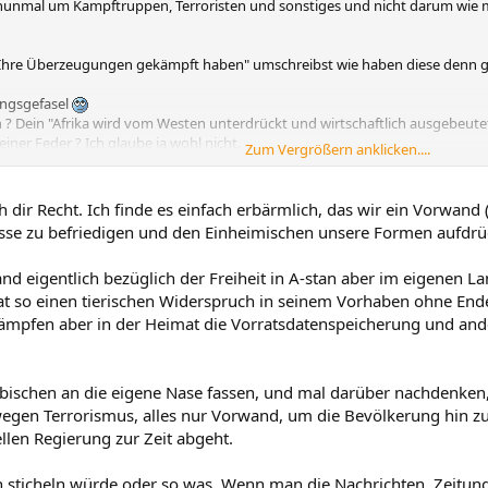
 nunmal um Kampftruppen, Terroristen und sonstiges und nicht darum wie m
ür Ihre Überzeugungen gekämpft haben" umschreibst wie haben diese denn
ungsgefasel
? Dein "Afrika wird vom Westen unterdrückt und wirtschaftlich ausgebeutet" 
iner Feder ? Ich glaube ja wohl nicht.
Zum Vergrößern anklicken....
 zu oft Star Trek gesehen
Wir leben nunmal auf der Erde und nicht in irg
h dir Recht. Ich finde es einfach erbärmlich, das wir ein Vorwan
 aber machen ist immer eine andere Sache.
sse zu befriedigen und den Einheimischen unsere Formen aufdrück
ismus schon wieder so das wir ja selbst dran schuld sind das es Terroristen g
eigentlich bezüglich der Freiheit in A-stan aber im eigenen La
terdrücken und auszubeuten und schluß ist. Was will man sich in Dinge ein
hat so einen tierischen Widerspruch in seinem Vorhaben ohne End
meint die Politik in Europa ist unmenschlich was dann ? Dann hat der nach 
Tolle Logik.
n kämpfen aber in der Heimat die Vorratsdatenspeicherung und a
ftruppe oder durch Wirtschaftssanktionen oder Wirtschaftshilfe irgendeiner
 dem Mond und im falschem Jahrtausend.
ein bischen an die eigene Nase fassen, und mal darüber nachdenken,
verspürt etwas zu ändern. Super... es gab sicher für jeden der diesen Dra
 wegen Terrorismus, alles nur Vorwand, um die Bevölkerung hin z
 in irgendwelche Keller verschwunden.
llen Regierung zur Zeit abgeht.
test Hitler fehlte noch in meiner Liste ? Bitte hier ist er. Ja auch ein Adolf
che und abertausende von Nichtdeutschen unterstützen ihn dabei und vers
er bitte nenne mir mal den Unterschied der zwischen Adolf Hitler und mill
h sticheln würde oder so was. Wenn man die Nachrichten, Zeitung