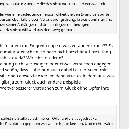
ng verspürte 2 andere die das nicht wollten. Und was war mit
 Hitler war eine bedeutende Persönlichkeit die den Drang verspürte
pürten ebenfalls diesen Veränderungsdrang. Ja was denn nun ? Es
ionen seiner Anhänger und dem anliegen der heutigen
d wer das nicht will wird aus dem Weg geräumt.
ilfe oder eine Eingreiftruppe etwas verändern kann?? Es
damit Augenscheinlich noch nicht beschäftigt hast, fang
erzählst du da? Wo lebst du denn?
Meinung nicht verteidigen oder etwas versuchen dagegen
 schön, dass Hitler nun auch dabei ist. Ein Mann mit
llionen diese Ziele wollen dann artet es in dem aus, was
s gibt ja zum Glück auch andere Beispiele.
 Weltverbesserer versuchen zum Glück ohne Opfer ihre
selbst ne Stulle zu schmieren. Oder anders ausgedrückt:
sche Revolution gegeben wie wir sie heute kennen. Und nichts wäre