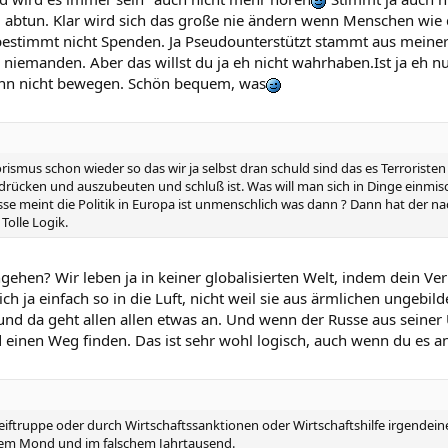
 abtun. Klar wird sich das große nie ändern wenn Menschen wie 
stimmt nicht Spenden. Ja Pseudounterstützt stammt aus meiner 
n niemanden. Aber das willst du ja eh nicht wahrhaben.Ist ja e
dann nicht bewegen. Schön bequem, was
ismus schon wieder so das wir ja selbst dran schuld sind das es Terroristen g
terdrücken und auszubeuten und schluß ist. Was will man sich in Dinge ein
meint die Politik in Europa ist unmenschlich was dann ? Dann hat der nach 
Tolle Logik.
ngehen? Wir leben ja in keiner globalisierten Welt, indem dein 
 ja einfach so in die Luft, nicht weil sie aus ärmlichen ungebild
und da geht allen allen etwas an. Und wenn der Russe aus seiner
rd einen Weg finden. Das ist sehr wohl logisch, auch wenn du es a
ftruppe oder durch Wirtschaftssanktionen oder Wirtschaftshilfe irgendeiner
 dem Mond und im falschem Jahrtausend.