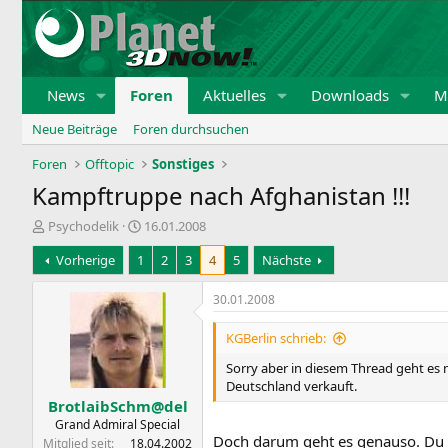
News
Foren
Aktuelles
Downloads
Mi
Neue Beiträge
Foren durchsuchen
Foren
Offtopic
Sonstiges
Kampftruppe nach Afghanistan !!!
E
E
Psychodelik
16.01.2008
r
r
Vorherige
1
2
3
4
5
Nächste
s
s
t
t
e
e
30.01.2008
l
l
l
l
KGBerlin schrieb:
e
t
Sorry aber in diesem Thread geht es
r
a
Deutschland verkauft.
m
BrotlaibSchm@del
Grand Admiral Special
Doch darum geht es genauso. Du bi
Mitglied seit
18.04.2002