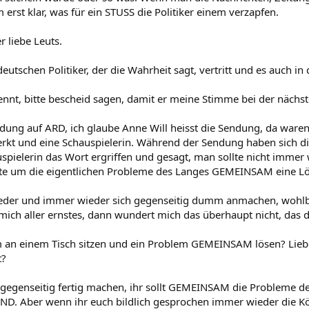
nen ? Beide Seiten wollen das durchsetzen was sie als "richtig" erachten un
erst klar, was für ein STUSS die Politiker einem verzapfen.
hnürsenkel zu aber wunder dich nicht wenn es irgendwann zu blöd ist sich 
 liebe Leuts.
nende Revolution in Frankreich unterstützt dann hätte es nie eine französi
utschen Politiker, der die Wahrheit sagt, vertritt und es auch in 
ichten gegenüber bist du ja scheinbar sehr abgeneigt und stehst ihnen wohl
nd was du sagst ist fälscher brüllen kann jeder. Für alle Brot und Arbeit hat
ennt, bitte bescheid sagen, damit er meine Stimme bei der näc
 der ja wohl scheinbar nur auf die Armut anderer und deren Unterdrückun
einen knurrenden Magen beruhte.
dung auf ARD, ich glaube Anne Will heisst die Sendung, da waren
t und eine Schauspielerin. Während der Sendung haben sich die P
n C hilft Person A und kämpft gegen Person B. Nun hat Person C Person B 
terdrückt. Person B kommt Person D zu Hilfe und der kennt noch E,F und G u
spielerin das Wort ergriffen und gesagt, man sollte nicht immer
Z gegen Person B,D,E,F und G. Am Schluß weiß keiner mehr warum wer gege
llte um die eigentlichen Probleme des Langes GEMEINSAM eine Lö
 so bleiben.
eder und immer wieder sich gegenseitig dumm anmachen, wohlbeme
 sich aus dem Mist anderer raushalten sollte da man sonst ganz schnell sel
ich aller ernstes, dann wundert mich das überhaupt nicht, das da 
hr gut. Leider und die Betonung liegt auf leider funktioniert diese Methode
n einem Tisch sitzen und ein Problem GEMEINSAM lösen? Liebe P
fern egal woraus diese besteht muß sich erstmal ein gewisse Stabilität im La
t?
ität muß aber von innen kommen und nicht von außen. Ein Frieden ist kein
 dann wenn sie angebracht und wirklich nötig ist. Und niemand kann jedem h
uch gegenseitig fertig machen, ihr sollt GEMEINSAM die Probleme de
ll in einem Teufelskreis befinden kann der nicht wieder durchbrochen werd
. Aber wenn ihr euch bildlich gesprochen immer wieder die Köpfe