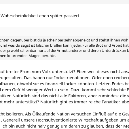
Wahrscheinlichkeit eben später passiert.
ichten gegenüber bist du ja scheinbar sehr abgeneigt und stehst ihnen wohl
nd was du sagst ist fälscher brüllen kann jeder. Für alle Brot und Arbeit hat
 der ja wohl scheinbar nur auf die Armut anderer und deren Unterdrückun
einen knurrenden Magen beruhte.
f breiter Front vom Volk unterstützt? Eben weil dieses nicht a
tzugestalten. Das haben nur Industrienationen. Oder eben reicher
ufbauen, obwohl sie es finanziell locker könnten. Letzten Endes
 dem Gefühl weniger Wert zu sein. Dazu kommt sehr schlechte B
natiker. Natürlich sind das nicht alle Faktoren, aber zumindest die
t mehr unterstützt? Natürlich gibt es immer reiche Fanatiker, a
ht isolieren, Als Ölkaufende Nation versuchen Einfluß auf die 
) , Generell unsere Hochsubventionierte Wirtschaft aufgeben u
und ich bin auch nicht naiv genug um daran zu glauben, dass der 