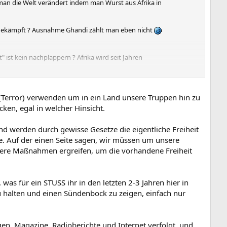
an die Welt verändert indem man Wurst aus Afrika in
 gekämpft ? Ausnahme Ghandi zählt man eben nicht
ist kein nachplappern ? Afrika wird seit Jahren
endeiner Fiktion die dem Hirn eines bekifften Hippies entsprungen
d (Terror) verwenden um in ein Land unsere Truppen hin zu
en, egal in welcher Hinsicht.
ibt. Weil wir die unterdrücken sprengen die uns in die Luft. Ja
nd werden durch gewisse Gesetze die eigentliche Freiheit
mischen die einem garnichts angehen ? Wenn morgen in Rußland der
e. Auf der einen Seite sagen, wir müssen um unsere
deiner Auffassung das Recht nein eigentlich ja die Pflicht und zu
ndere Maßnahmen ergreifen, um die vorhandene Freiheit
 Art etwas positiv beeinflussen oder gar die Identität eines
 was für ein STUSS ihr in den letzten 2-3 Jahren hier in
ng verspürte 2 andere die das nicht wollten. Und was war mit
u halten und einen Sündenbock zu zeigen, einfach nur
 Hitler war eine bedeutende Persönlichkeit die den Drang verspürte
pürten ebenfalls diesen Veränderungsdrang. Ja was denn nun ? Es
ionen seiner Anhänger und dem anliegen der heutigen
en, Magazine, Radioberichte und Internet verfolgt, und