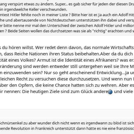
verspürt etwas zu ändern. Super... es gab sicher für jeden der diesen Dra
 in irgendwelche Keller verschwunden.
test Hitler fehlte noch in meiner Liste ? Bitte hier ist er. Ja auch ein Adolf
che und abertausende von Nichtdeutschen unterstützen ihn dabei und vers
er bitte nenne mir mal den Unterschied der zwischen Adolf Hitler und mill
nen ? Beide Seiten wollen das durchsetzen was sie als "richtig" erachten un
du hören willst. Wer redet denn davon, das normale Wirtschaftsh
, dass Reiche Nationen ihren Status beibehalten.Aber da du dich 
ntität eines Volkes? Armut ist die Identität eines Afrikaners? was 
ränderung sind werden entweder still untergehen weil sie Ihre 
 einzuwenden sein? Nur so geht anscheinend Entwicklung...Ja und
leichen Recht zu versuchen diese durchzusetzen. Und wenn nun Mi
nüber den Opfern, die keine Chance hatten sich zu wehren. Aber e
ir nennen: Die heutigen Ziele sind zum Glück andere
und viele
hnürsenkel zu aber wunder dich nicht wenn es irgendwann zu blöd ist sich 
nende Revolution in Frankreich unterstützt dann hätte es nie eine französi