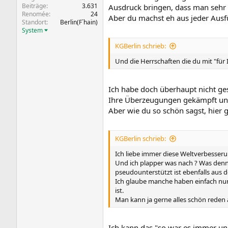
Beiträge
3.631
Ausdruck bringen, dass man sehr w
Renomée
24
Aber du machst eh aus jeder Aus
Standort
Berlin(F´hain)
System
KGBerlin schrieb:
Und die Herrschaften die du mit "f
Ich habe doch überhaupt nicht g
Ihre Überzeugungen gekämpft und 
Aber wie du so schön sagst, hier 
KGBerlin schrieb:
Ich liebe immer diese Weltverbesser
Und ich plapper was nach ? Was denn 
pseudounterstützt ist ebenfalls aus de
Ich glaube manche haben einfach nur
ist.
Man kann ja gerne alles schön reden
Ich kann das "so war es immer un