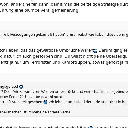
ohl anders helfen kann, damit man die derzeitige Strategie durc
führung eine plumpe Verallgemeinerung.
ür Ihre Überzeugungen gekämpft haben" umschreibst wie haben diese denn
eschrieben, das das gewaltlose Umbrüche waren
Darum ging es 
natürlich auch gestorben sind. Du willst nicht deine Überzeug
gehts ja nur um Terroristen und Kampftruppen, sowas gehört ja ni
ungsgefasel
? Dein "Afrika wird vom Westen unterdrückt und wirtschaftlich ausgebeutet" 
iner Feder ? Ich glaube ja wohl nicht.
 zu oft Star Trek gesehen
Wir leben nunmal auf der Erde und nicht in irg
 aber machen ist immer eine andere Sache.
d wird es immer sein" auch nicht mehr hören
Stimmt ja auch n