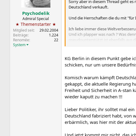
Sorry aber in diesem Thread geht es
Deutschland verkauft.
Psychodelik
Und die Herrschaften die du mit "f
Admiral Special
★ Themenstarter ★
Ich liebe immer diese Weltverbesser
Mitglied seit
29.02.2004
Und ich plapper was nach ? Was denn 
Beiträge
1.224
pseudounterstützt ist ebenfalls aus de
Renomée
22
System
Ich glaube manche haben einfach nur
ist.
KG Berlin in diesem Punkt gebe ic
Man kann ja gerne alles schön reden
schicken, nur um unsere Bedürfni
Irgendwie dreht sich das Thema Terror
Komisch warum kämpft Deutschland 
sicher. Also hören wir auf die zu un
gekappt, die aktuelle Regierung 
Kommunismus ausbricht und der Russe 
"helfen" den richtigen Weg zu finden. 
Freiheit und Sicherheit in A-sta
wieder kaputt zu machen !!!
Wer glaubt das man durch eine Eingrei
Volkes verändern kann der lebt auf
Lieber Politiker, ihr solltet mal 
Bedeutende Menschen haben den Drang 
Deutschland fabriziert habt, von
denen ? Die lagen im Dreck oder sind
erbärmlich, was hier mit der aktue
Also ein sehr tolles Argument. Du mein
etwas zu verändern. Millionen Deuts
mag ja nun stark übertrieben sein ab
Und jetzt kommt mir nicht, das ic