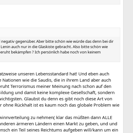
 negativ gegenüber. Aber bitte schön wie würde das denn bei dir
 Lenin auch nur in die Glaskiste gebracht. Also bitte schön wie
 beruht bekämpfen ? Ich persönlich habe noch von keinem
nsatzweise unseren Lebensstandard hat! Und eben auch
e Nationen wie die Saudis, die in ihrem Land aber auch
 beruht Terrorismus meiner Meinung nach schon auf den
ildung und damit keine komplexe Gesellschaft, sondern
 wichtigsten. Glaubst du denn es gibt noch diese Art von
ber ohne Rückhalt ist es kaum noch das globale Problem wie
Gewinnverteilung zu nehmen( klar das müßten dann ALLE
m anderen ärmeren Ländern einen Markt zu geben, und und
Mensch ein Teil seines Reichtums aufgeben will/kann um ein