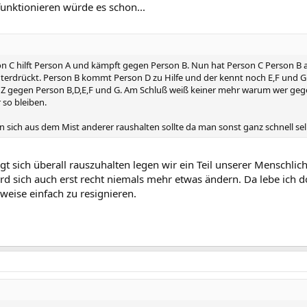
funktionieren würde es schon...
n C hilft Person A und kämpft gegen Person B. Nun hat Person C Person B 
terdrückt. Person B kommt Person D zu Hilfe und der kennt noch E,F und G u
Z gegen Person B,D,E,F und G. Am Schluß weiß keiner mehr warum wer gege
 so bleiben.
 sich aus dem Mist anderer raushalten sollte da man sonst ganz schnell sel
sich überall rauszuhalten legen wir ein Teil unserer Menschlic
 sich auch erst recht niemals mehr etwas ändern. Da lebe ich doc
weise einfach zu resignieren.