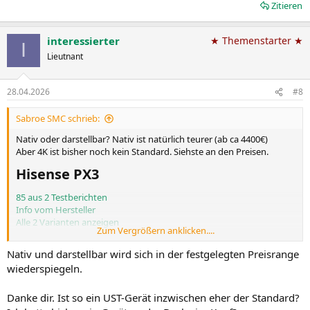
Zitieren
interessierter
★ Themenstarter ★
I
Lieutnant
28.04.2026
#8
Sabroe SMC schrieb:
Nativ oder darstellbar? Nativ ist natürlich teurer (ab ca 4400€)
Aber 4K ist bisher noch kein Standard. Siehste an den Preisen.
Hisense PX3​
85 aus 2 Testberichten
Info vom Hersteller
Alle 2 Varianten anzeigen
Zum Vergrößern anklicken....
Typ DLP
Lichtquelle RGB-Laser
Nativ und darstellbar wird sich in der festgelegten Preisrange
Auflösung (darstellbar) 3840x2160 (Ultra HD)
wiederspiegeln.
Auflösung (nativ) 1920x1080 (Full HD)
Helligkeit -/2800/- ANSI Lumen (Hoch/Standard/Eco)
Danke dir. Ist so ein UST-Gerät inzwischen eher der Standard?
Kontrast 3.000:1
Bilddiagonale 2.03-3.81m