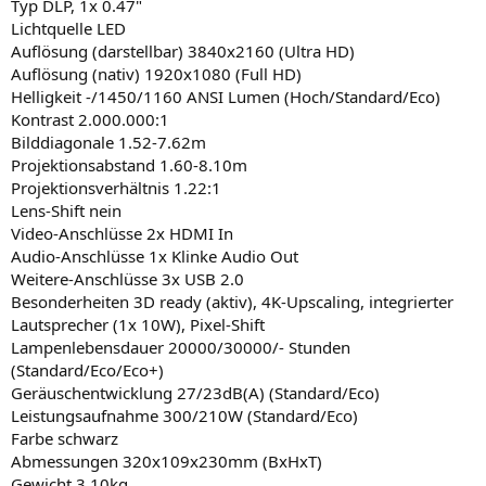
Typ DLP, 1x 0.47"
Lichtquelle LED
Auflösung (darstellbar) 3840x2160 (Ultra HD)
Auflösung (nativ) 1920x1080 (Full HD)
Helligkeit -/1450/1160 ANSI Lumen (Hoch/Standard/Eco)
Kontrast 2.000.000:1
Bilddiagonale 1.52-7.62m
Projektionsabstand 1.60-8.10m
Projektionsverhältnis 1.22:1
Lens-Shift nein
Video-Anschlüsse 2x HDMI In
Audio-Anschlüsse 1x Klinke Audio Out
Weitere-Anschlüsse 3x USB 2.0
Besonderheiten 3D ready (aktiv), 4K-Upscaling, integrierter
Lautsprecher (1x 10W), Pixel-Shift
Lampenlebensdauer 20000/30000/- Stunden
(Standard/Eco/Eco+)
Geräuschentwicklung 27/23dB(A) (Standard/Eco)
Leistungsaufnahme 300/210W (Standard/Eco)
Farbe schwarz
Abmessungen 320x109x230mm (BxHxT)
Gewicht 3.10kg