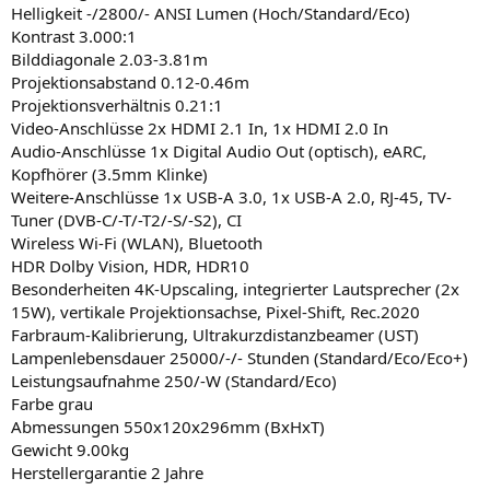
Helligkeit -/2800/- ANSI Lumen (Hoch/Standard/Eco)
Kontrast 3.000:1
Bilddiagonale 2.03-3.81m
Projektionsabstand 0.12-0.46m
Projektionsverhältnis 0.21:1
Video-Anschlüsse 2x HDMI 2.1 In, 1x HDMI 2.0 In
Audio-Anschlüsse 1x Digital Audio Out (optisch), eARC,
Kopfhörer (3.5mm Klinke)
Weitere-Anschlüsse 1x USB-A 3.0, 1x USB-A 2.0, RJ-45, TV-
Tuner (DVB-C/-T/-T2/-S/-S2), CI
Wireless Wi-Fi (WLAN), Bluetooth
HDR Dolby Vision, HDR, HDR10
Besonderheiten 4K-Upscaling, integrierter Lautsprecher (2x
15W), vertikale Projektionsachse, Pixel-Shift, Rec.2020
Farbraum-Kalibrierung, Ultrakurzdistanzbeamer (UST)
Lampenlebensdauer 25000/-/- Stunden (Standard/Eco/Eco+)
Leistungsaufnahme 250/-W (Standard/Eco)
Farbe grau
Abmessungen 550x120x296mm (BxHxT)
Gewicht 9.00kg
Herstellergarantie 2 Jahre