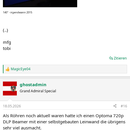
140" - irgendwann 2015
(..)
mfg
tobi
Zitieren
MagicEye04
R
e
a
ghostadmin
k
t
Grand Admiral Special
i
o
n
18.05.2026
#16
e
n
Als Röhren noch aktuell waren hatte ich einen Optoma 720p
:
DLP Beamer mit einer selbstgebauten Leinwand die übrigens
sehr viel ausmacht.