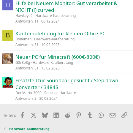
Hilfe bei Neuem Monitor: Gut verarbeitet &
H
NICHT (!) curved
Hawkeye2
Hardware-Kaufberatung
Antworten
11
06.12.2024
Kaufempfehlung für kleinen Office PC
B
Boneman
Hardware-Kaufberatung
Antworten
31
10.02.2025
Neuer PC für Minecraft (600€-800€)
G8r8e8g
Hardware-Kaufberatung
Antworten
31
15.02.2025
Ersatzteil für Soundbar gesucht / Step down
Converter / 3484S
DonMartin3000
Sonstige Hardware
Antworten
3
30.08.2024
Facebook
X
Bluesky
LinkedIn
Reddit
Pinterest
Tumblr
WhatsApp
E-Mail
Li
Teilen:
Hardware-Kaufberatung