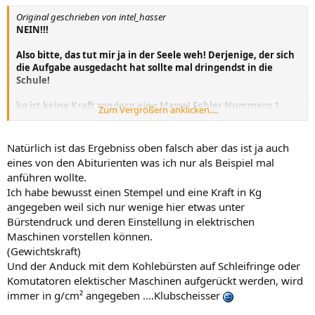
Original geschrieben von intel_hasser
NEIN!!!
Also bitte, das tut mir ja in der Seele weh! Derjenige, der sich
die Aufgabe ausgedacht hat sollte mal dringendst in die
Schule!
kg ist keine Kraft sondern eine Masse! Fehler Nummero 1.
Zum Vergrößern anklicken....
Dann ist ein Druck alles andere als g/cm², Fehler Nummero 2.
Und zu guter letzt ist das ERgebnis falsch, Fehler Nummer 3.
Natürlich ist das Ergebniss oben falsch aber das ist ja auch
eines von den Abiturienten was ich nur als Beispiel mal
Unter Normgravitation (1G=9.81m/s²) müsste das Ergebnis
anführen wollte.
30.7kPa oder 0.3 Bar lauten.
Ich habe bewusst einen Stempel und eine Kraft in Kg
angegeben weil sich nur wenige hier etwas unter
Bürstendruck und deren Einstellung in elektrischen
Maschinen vorstellen können.
(Gewichtskraft)
Und der Anduck mit dem Kohlebürsten auf Schleifringe oder
Komutatoren elektischer Maschinen aufgerückt werden, wird
immer in g/cm² angegeben ....Klubscheisser