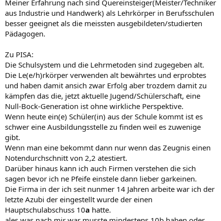
Meiner Erfahrung nach sind Quereinsteiger(Meister/Techniker
aus Industrie und Handwerk) als Lehrkörper in Berufsschulen
besser geeignet als die meissten ausgebildeten/studierten
Pädagogen.
Zu PISA:
Die Schulsystem und die Lehrmetoden sind zugegeben alt.
Die Le(e/h)rkörper verwenden alt bewährtes und erprobtes
und haben damit ansich zwar Erfolg aber trozdem damit zu
kämpfen das die, jetzt aktuelle Jugend/Schülerschaft, eine
Null-Bock-Generation ist ohne wirkliche Perspektive.
Wenn heute ein(e) Schüler(in) aus der Schule kommt ist es
schwer eine Ausbildungsstelle zu finden weil es zuwenige
gibt.
Wenn man eine bekommt dann nur wenn das Zeugnis einen
Notendurchschnitt von 2,2 atestiert.
Darüber hinaus kann ich auch Firmen verstehen die sich
sagen bevor ich ne Pfeife einstele dann lieber garkeinen.
Die Firma in der ich seit nunmer 14 Jahren arbeite war ich der
letzte Azubi der eingestellt wurde der einen
Hauptschulabschuss 10
a
hatte.
ales was nach mir war musste mindestens 10b haben oder