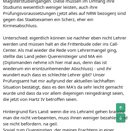
Magisterstudiengängen. Diese müssen im Umfang ihre
Studiums wesentlich weniger leisten, auch ihre
Prüfungsvoraussetzungen (jetzt alles auf NRW bezogen) sind
gegen das Staatsexamen ein Scherz, eher ein
Kirmesabschluss.
Unterschied: eigentlich können sie nachher eben nicht Lehrer
werden und müssen halt an die Frittenbude oder ins Call-
Center. Als mal wieder die Rede vom Lehrermangel ging,
stellte das Land jeden Quereinsteiger und MA ein
(Diplomanden nehme ich hier mal aus, denn das ist
wiederum ein ersntzunhemender Abschluss) - und ihr
wundert euch dass es schlechte Lehrer gibt? Unser
Prüfungsamt hat mir aufgrund der aktuellen lachhaften
Situation bestätigt, dass es den MA's da sehr leicht gemacht
wurde und dass da vor allem diejenigen reingedrängt seien,
die jetzt von Hartz IV betroffen seien.
Obe
Hintergrund fürs Land: wenn die ins Lehramt gehen braucht
man die nicht verbeamten, muss ihnen weniger bezahlen und
Unt
sie nicht befördern. na geil.
Soviel zum Quereinstieg, der meines Erachtens in einer