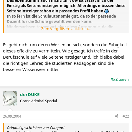
Das eben stimmt auch nicht! In NRW ist tatsächlich der
Einstig als Seiteneinsteiger möglich. Allerdings müsssen diese
Seiteneinsteiger schon ein passendes Profil haben
.
In so fern ist die Schulautonomie gut, da so der passende
Dozent für die Schule gewählt werden kann.
Niedersachsen torpediert aber diese Autonomie, da die
Zum Vergrößern anklicken....
Einstellungen nach Noten gemacht werden.
Naturwissenschaftler werden so eher rausgekegelt ...
Es geht nicht um deren Wissen an sich, sondern die Fähigkeit
dieses effektiv zu vermitteln. Wie gesagt, ich treffe in der
Berufsschule auf viele Seiteneinsteiger und, ich bleibe dabei,
die richtigen Lehrer, die studierten Pädagogen sind die
besseren Wissensvermittler.
Zitieren
derDUKE
Grand Admiral Special
26.09.2004
#22
Original geschrieben von Campari