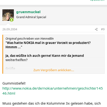
gruenmuckel
Grand Admiral Special
26.09.2004
#9
Original geschrieben von HenneBln
"Was hatte NOKIA mal in grauer Vorzeit so produziert?
Hmmm ..."
Ja, das wüßte ich auch gerne! Kann mir da jemand
weiterhelfen?
Grüße
Zum Vergrößern anklicken....
HenneBln
Gummistiefel!
http://www.nokia.de/de/nokia/unternehmen/geschichte/145
46.html
Muss gestehen das ich die Kolummne 3x gelesen habe, sich