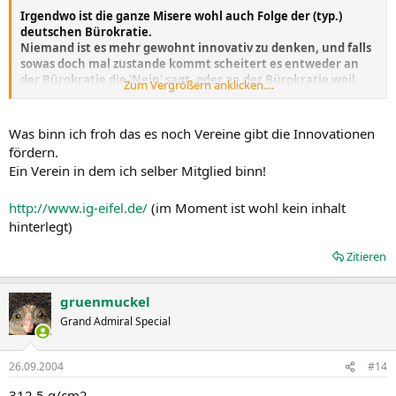
Irgendwo ist die ganze Misere wohl auch Folge der (typ.)
deutschen Bürokratie.
Niemand ist es mehr gewohnt innovativ zu denken, und falls
sowas doch mal zustande kommt scheitert es entweder an
der Bürokratie die 'Nein' sagt, oder an der Bürokratie weil
Zum Vergrößern anklicken....
niemand mehr durchblickt.
Und wenn ich mir dann noch angucke was die
Was binn ich froh das es noch Vereine gibt die Innovationen
Kultusministerien so für 'Reformen' verbrechen...
fördern.
Ein Verein in dem ich selber Mitglied binn!
http://www.ig-eifel.de/
(im Moment ist wohl kein inhalt
hinterlegt)
Zitieren
gruenmuckel
Grand Admiral Special
26.09.2004
#14
312,5 g/cm2