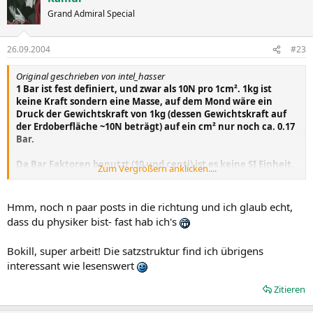
Grand Admiral Special
26.09.2004
#23
Original geschrieben von intel_hasser
1 Bar ist fest definiert, und zwar als 10N pro 1cm². 1kg ist
keine Kraft sondern eine Masse, auf dem Mond wäre ein
Druck der Gewichtskraft von 1kg (dessen Gewichtskraft auf
der Erdoberfläche ~10N beträgt) auf ein cm² nur noch ca. 0.17
Bar.
Da Bar Faktoren benutzt (10 und centi) ist es keine SI Einheit,
Zum Vergrößern anklicken....
die SI Einheit zum Druck lautet Pascal - 1pa = 1N/m².
Hmm, noch n paar posts in die richtung und ich glaub echt,
dass du physiker bist- fast hab ich's
Bokill, super arbeit! Die satzstruktur find ich übrigens
interessant wie lesenswert
Zitieren