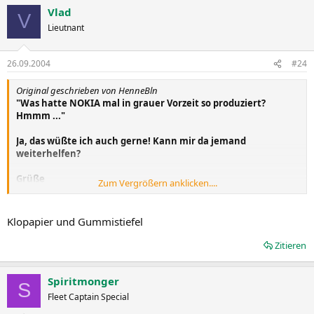
Vlad
V
Lieutnant
26.09.2004
#24
Original geschrieben von HenneBln
"Was hatte NOKIA mal in grauer Vorzeit so produziert?
Hmmm ..."
Ja, das wüßte ich auch gerne! Kann mir da jemand
weiterhelfen?
Grüße
Zum Vergrößern anklicken....
HenneBln
Klopapier und Gummistiefel
Zitieren
Spiritmonger
S
Fleet Captain Special