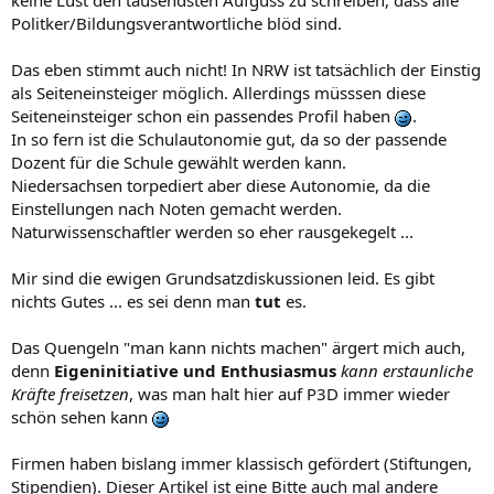
keine Lust den tausendsten Aufguss zu schreiben, dass alle
Politker/Bildungsverantwortliche blöd sind.
Das eben stimmt auch nicht! In NRW ist tatsächlich der Einstig
als Seiteneinsteiger möglich. Allerdings müsssen diese
Seiteneinsteiger schon ein passendes Profil haben
.
In so fern ist die Schulautonomie gut, da so der passende
Dozent für die Schule gewählt werden kann.
Niedersachsen torpediert aber diese Autonomie, da die
Einstellungen nach Noten gemacht werden.
Naturwissenschaftler werden so eher rausgekegelt ...
Mir sind die ewigen Grundsatzdiskussionen leid. Es gibt
nichts Gutes ... es sei denn man
tut
es.
Das Quengeln "man kann nichts machen" ärgert mich auch,
denn
Eigeninitiative und Enthusiasmus
kann erstaunliche
Kräfte freisetzen
, was man halt hier auf P3D immer wieder
schön sehen kann
Firmen haben bislang immer klassisch gefördert (Stiftungen,
Stipendien). Dieser Artikel ist eine Bitte auch mal andere