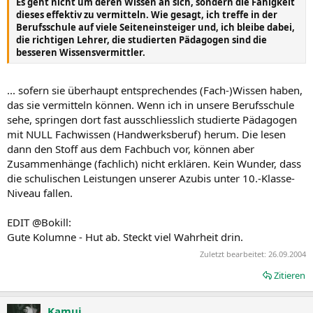
Es geht nicht um deren Wissen an sich, sondern die Fähigkeit
dieses effektiv zu vermitteln. Wie gesagt, ich treffe in der
Berufsschule auf viele Seiteneinsteiger und, ich bleibe dabei,
die richtigen Lehrer, die studierten Pädagogen sind die
besseren Wissensvermittler.
... sofern sie überhaupt entsprechendes (Fach-)Wissen haben,
das sie vermitteln können. Wenn ich in unsere Berufsschule
sehe, springen dort fast ausschliesslich studierte Pädagogen
mit NULL Fachwissen (Handwerksberuf) herum. Die lesen
dann den Stoff aus dem Fachbuch vor, können aber
Zusammenhänge (fachlich) nicht erklären. Kein Wunder, dass
die schulischen Leistungen unserer Azubis unter 10.-Klasse-
Niveau fallen.
EDIT @Bokill:
Gute Kolumne - Hut ab. Steckt viel Wahrheit drin.
Zuletzt bearbeitet:
26.09.2004
Zitieren
Kamui