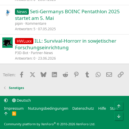
Seti-Germanys BOINC Pentathlon 2025
News
startet am 5. Mai
pipin
Kommentare
Antworten
5
07.05.2025
ILL: Survival-Horrorr in sowjetischer
HWLuxx
Forschungseinrichtung
P3D-Bot
Partner-News
Antworten
0
23.06.2026
Facebook
X
Bluesky
LinkedIn
Reddit
Pinterest
Tumblr
WhatsApp
E-Mail
Li
Teilen:
Sonstiges
Deutsch
Obe
Impressum
Nutzungsbedingungen
Datenschutz
Hilfe
Start
R
Unt
S
S
®
Community platform by XenForo
© 2010-2026 XenForo Ltd.