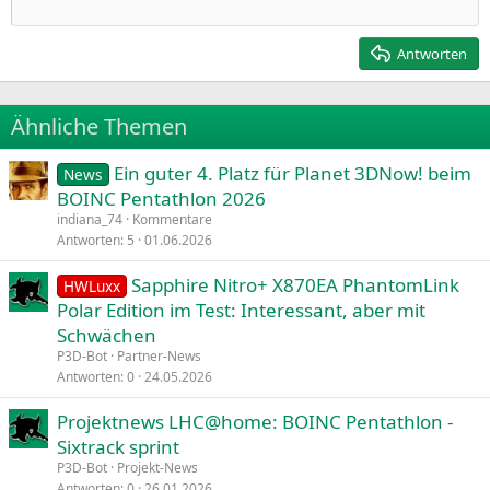
Einzug verkleinern
12
Courier New
Rechtsbündig
Heading 2
15
Georgia
Justify text
Antworten
Heading 3
18
Tahoma
22
Times New Roman
Ähnliche Themen
26
Trebuchet MS
Ein guter 4. Platz für Planet 3DNow! beim
Verdana
News
BOINC Pentathlon 2026
indiana_74
Kommentare
Antworten
5
01.06.2026
Sapphire Nitro+ X870EA PhantomLink
HWLuxx
Polar Edition im Test: Interessant, aber mit
Schwächen
P3D-Bot
Partner-News
Antworten
0
24.05.2026
Projektnews LHC@home: BOINC Pentathlon -
Sixtrack sprint
P3D-Bot
Projekt-News
Antworten
0
26.01.2026