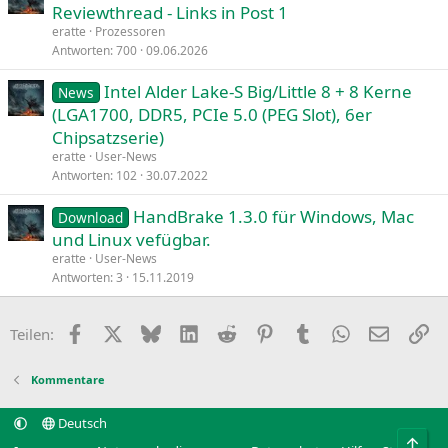
Reviewthread - Links in Post 1
eratte
Prozessoren
Antworten
700
09.06.2026
Intel Alder Lake-S Big/Little 8 + 8 Kerne
News
(LGA1700, DDR5, PCIe 5.0 (PEG Slot), 6er
Chipsatzserie)
eratte
User-News
Antworten
102
30.07.2022
HandBrake 1.3.0 für Windows, Mac
Download
und Linux vefügbar.
eratte
User-News
Antworten
3
15.11.2019
Facebook
X
Bluesky
LinkedIn
Reddit
Pinterest
Tumblr
WhatsApp
E-Mail
Li
Teilen:
Kommentare
Deutsch
Obe