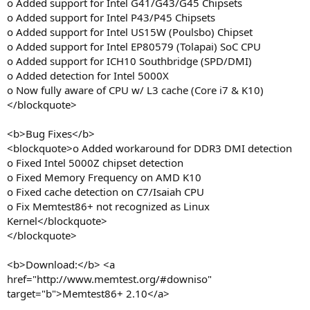
o Added support for Intel G41/G43/G45 Chipsets
o Added support for Intel P43/P45 Chipsets
o Added support for Intel US15W (Poulsbo) Chipset
o Added support for Intel EP80579 (Tolapai) SoC CPU
o Added support for ICH10 Southbridge (SPD/DMI)
o Added detection for Intel 5000X
o Now fully aware of CPU w/ L3 cache (Core i7 & K10)
</blockquote>
<b>Bug Fixes</b>
<blockquote>o Added workaround for DDR3 DMI detection
o Fixed Intel 5000Z chipset detection
o Fixed Memory Frequency on AMD K10
o Fixed cache detection on C7/Isaiah CPU
o Fix Memtest86+ not recognized as Linux
Kernel</blockquote>
</blockquote>
<b>Download:</b> <a
href="http://www.memtest.org/#downiso"
target="b">Memtest86+ 2.10</a>