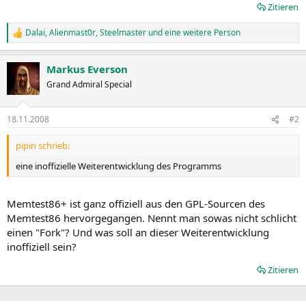
Zitieren
Dalai
,
Alienmast0r
,
Steelmaster
und eine weitere Person
R
e
a
Markus Everson
k
t
Grand Admiral Special
i
o
n
18.11.2008
#2
e
n
pipin schrieb:
:
eine inoffizielle Weiterentwicklung des Programms
Memtest86+ ist ganz offiziell aus den GPL-Sourcen des
Memtest86 hervorgegangen. Nennt man sowas nicht schlicht
einen "Fork"? Und was soll an dieser Weiterentwicklung
inoffiziell sein?
Zitieren