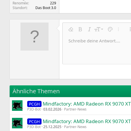
Renomée
229
Standort
Das Boot 3.0
9
Formatierung entfernen
Fett
Kursiv
Schriftgröße
Textfarbe
Weitere
10
Schreibe deine Antwort....
Arial
Schriftfamilie
Insert horizontal line
Spoiler
Durchgestrichen
Code
Unterstrichen
Inline-Code
Inline-Spoile
12
Book Antiqua
15
Courier New
18
Georgia
22
Tahoma
26
Times New Roman
Ähnliche Themen
Trebuchet MS
Mindfactory: AMD Radeon RX 9070 XT
Verdana
PCGH
P3D-Bot
03.02.2026
Partner-News
Mindfactory: AMD Radeon RX 9070 XT 
PCGH
P3D-Bot
25.12.2025
Partner-News