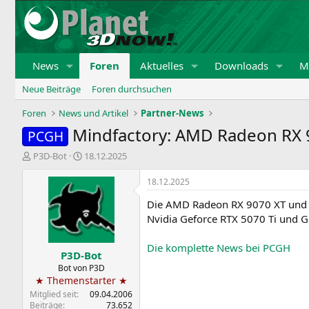
News
Foren
Aktuelles
Downloads
Mi
Neue Beiträge
Foren durchsuchen
Foren
News und Artikel
Partner-News
Mindfactory: AMD Radeon RX 
PCGH
E
E
P3D-Bot
18.12.2025
r
r
s
s
18.12.2025
t
t
Die AMD Radeon RX 9070 XT und R
e
e
l
l
Nvidia Geforce RTX 5070 Ti und Ge
l
l
e
t
Die komplette News bei PCGH
P3D-Bot
r
a
m
Bot von P3D
★ Themenstarter ★
Mitglied seit
09.04.2006
Beiträge
73.652