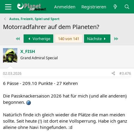
Anmelden
Registrieren
Autos, Freizeit, Spiel und Sport
Motorradfahrer auf dem Planeten?
Erste
Letzte
Vorherige
140 von 141
Nächste
X_FISH
Grand Admiral Special
02.03.2026
#3.476
6 Pässe - 209.10 Punkte - 27 Kehren
Die Passknackersaison 2026 hat für mich (und alle anderen)
begonnen.
Natürlich finde ich gleich wieder die Plätze die man meiden
sollte. Seit heute (!) ist dort eine Vollsperrung. Habe ich ganz
alleine ohne Navi hingefunden. :d