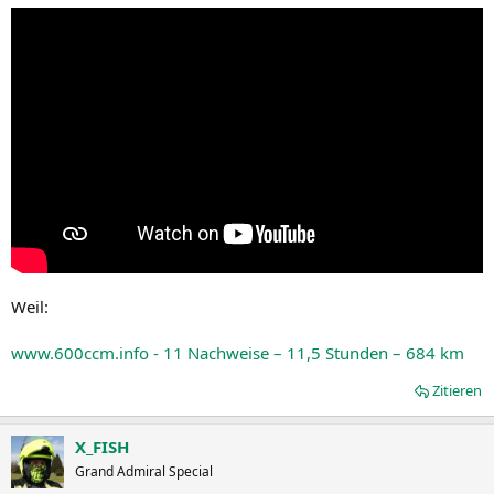
Weil:
www.600ccm.info - 11 Nachweise – 11,5 Stunden – 684 km
Zitieren
X_FISH
Grand Admiral Special