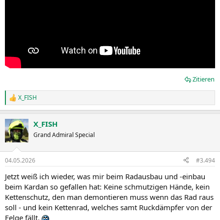
Zitieren
X_FISH
R
e
a
X_FISH
k
t
Grand Admiral Special
i
o
n
04.05.2026
#3.494
e
n
Jetzt weiß ich wieder, was mir beim Radausbau und -einbau
:
beim Kardan so gefallen hat: Keine schmutzigen Hände, kein
Kettenschutz, den man demontieren muss wenn das Rad raus
soll - und kein Kettenrad, welches samt Ruckdämpfer von der
Felge fällt.