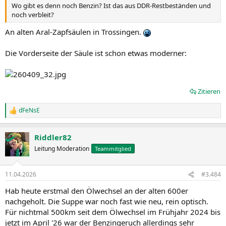
Wo gibt es denn noch Benzin? Ist das aus DDR-Restbeständen und
noch verbleit?
An alten Aral-Zapfsäulen in Trossingen.
Die Vorderseite der Säule ist schon etwas moderner:
Zitieren
dFeNsE
R
e
a
Riddler82
k
t
Leitung Moderation
Teammitglied
i
o
n
11.04.2026
#3.484
e
n
Hab heute erstmal den Ölwechsel an der alten 600er
:
nachgeholt. Die Suppe war noch fast wie neu, rein optisch.
Für nichtmal 500km seit dem Ölwechsel im Frühjahr 2024 bis
jetzt im April '26 war der Benzingeruch allerdings sehr