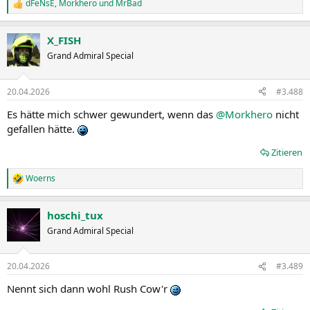
dFeNsE
,
Morkhero
und
MrBad
R
e
a
X_FISH
k
t
Grand Admiral Special
i
o
n
20.04.2026
#3.488
e
n
Es hätte mich schwer gewundert, wenn das
@Morkhero
nicht
:
gefallen hätte.
Zitieren
Woerns
R
e
a
hoschi_tux
k
t
Grand Admiral Special
i
o
n
20.04.2026
#3.489
e
n
Nennt sich dann wohl Rush Cow'r
: