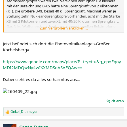
Atomsprengköpfen waren zwei Versionen verfügbar. Die kleinere
mit der Bezeichnung B-XS hatte eine Sprengkraft von 2 Kilotonnen
(KT). Die größere B-XL besaß 40 kT Sprengkraft. Maximal waren je
Stellung zehn Nuklear-Sprengköpfe vorhanden, acht mit der Stärke
XS mit 2 Kilotonnen und zwei XL mit 40/20 Kilotonnen Sprengkraft.
Das Nike-Waffensystem diente zur konventionellen Bekämpfung
Zum Vergrößern anklicken....
östlicher Bomberflotten in großer Höhe. Zusätzlich hätte es im
Ernstfall Bodentruppen des Warschauer Paktes mit
Nuklearsprengköpfen – auf westdeutschem Territorium –
Jetzt befindet sich dort die Photovoltaikanlage »Großer
angegriffen. Mit dem Austritt Frankreichs aus der integrierten
Kochelsberg«.
Befehlsstruktur der NATO am 1. Juli 1966 wurde die Stellung von
den französischen Truppen geräumt.
https://www.google.com/maps/place/P...try=ttu&g_ep=Egoy
MDI2MDQwNy4wIKXMDSoASAFQAw==
Dabei sieht es da alles so harmlos aus...
Zitieren
Onkel_Dithmeyer
R
e
a
Captn-Future
k