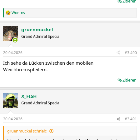
Zitieren
Woerns
R
e
a
gruenmuckel
k
t
Grand Admiral Special
i
o
n
20.04.2026
#3.490
e
n
Ich sehe da Lücken zwischen den mobilen
:
Weichbremspfeilern.
Zitieren
X_FISH
Grand Admiral Special
20.04.2026
#3.491
gruenmuckel schrieb: