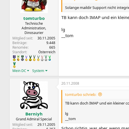
Solange maildir Support nicht integrie
TB kann doch IMAP und ein kleiner
tomturbo
Technische
Administration,
lg
Dinosaurier
__tom
Mitglied seit
30.11.2005
Beiträge
9.448
Renomée
665
Standort
Österreich
Mein DC
System
20.11.2008
tomturbo schrieb:
TB kann doch IMAP und ein kleiner cou
lg
Berniyh
__tom
Grand Admiral Special
Mitglied seit
29.11.2005
Schon richtig, was aber, wenn ma