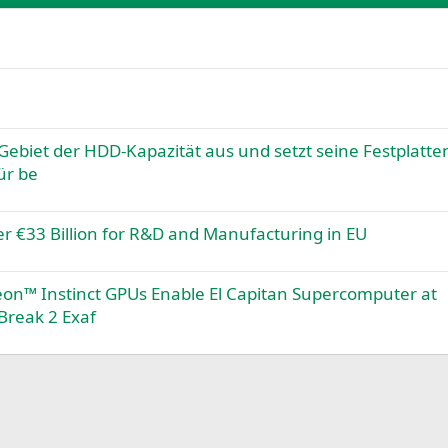
Gebiet der HDD-Kapazität aus und setzt seine Festplatte
ür be
er €33 Billion for R&D and Manufacturing in EU
n™ Instinct GPUs Enable El Capitan Supercomputer at
Break 2 Exaf
k