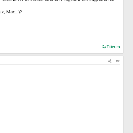
x, Mac...)?
Zitieren
#6