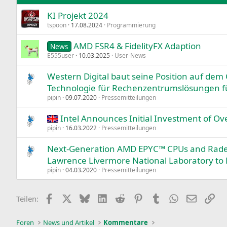
KI Projekt 2024
Verdana
tspoon
17.08.2024
Programmierung
AMD FSR4 & FidelityFX Adaption
News
E555user
10.03.2025
User-News
Western Digital baut seine Position auf dem 
Technologie für Rechenzentrumslösungen f
pipin
09.07.2020
Pressemitteilungen
Intel Announces Initial Investment of Ov
pipin
16.03.2022
Pressemitteilungen
Next-Generation AMD EPYC™ CPUs and Radeo
Lawrence Livermore National Laboratory to 
pipin
04.03.2020
Pressemitteilungen
Facebook
X
Bluesky
LinkedIn
Reddit
Pinterest
Tumblr
WhatsApp
E-Mail
Lin
Teilen:
Foren
News und Artikel
Kommentare