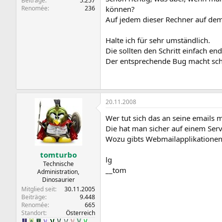
Beiträge
5.257
Renomée
236
können?
Auf jedem dieser Rechner auf dem
Halte ich für sehr umständlich.
Die sollten den Schritt einfach en
Der entsprechende Bug macht sch
20.11.2008
Wer tut sich das an seine emails 
Die hat man sicher auf einem Serv
Wozu gibts Webmailapplikationen
tomturbo
lg
Technische
__tom
Administration,
Dinosaurier
Mitglied seit
30.11.2005
Beiträge
9.448
Renomée
665
Standort
Österreich