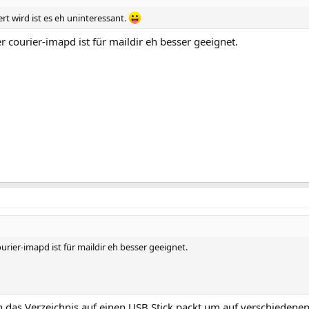
rt wird ist es eh uninteressant.
 courier-imapd ist für maildir eh besser geeignet.
rier-imapd ist für maildir eh besser geeignet.
n das Verzeichnis auf einen USB Stick packt um auf verschiede