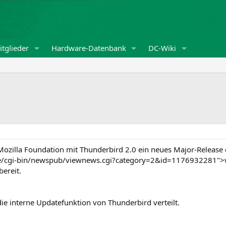
tglieder
Hardware-Datenbank
DC-Wiki
 Mozilla Foundation mit Thunderbird 2.0 ein neues Major-Release 
/cgi-bin/newspub/viewnews.cgi?category=2&id=1176932281">wir 
ereit.
ie interne Updatefunktion von Thunderbird verteilt.