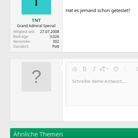
Hat es jemand schon getestet?
TNT
Grand Admiral Special
Mitglied seit
27.07.2008
Beiträge
3.026
Renomée
302
Standort
Pott
9
Formatierung entfernen
Fett
Kursiv
Schriftgröße
Textfarbe
Weitere
10
Schreibe deine Antwort....
Arial
Schriftfamilie
Insert horizontal line
Spoiler
Durchgestrichen
Code
Unterstrichen
Inline-Code
Inline-Spoile
12
Book Antiqua
15
Courier New
18
Georgia
22
Tahoma
26
Times New Roman
Ähnliche Themen
Trebuchet MS