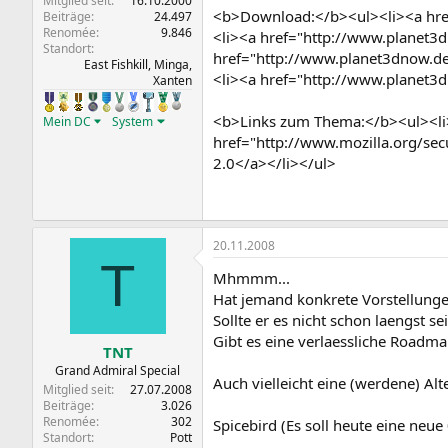
Mitglied seit
16.10.2000
<b>Download:</b><ul><li><a href
Beiträge
24.497
Renomée
9.846
<li><a href="http://www.planet3d
Standort
href="http://www.planet3dnow.de/
East Fishkill, Minga,
<li><a href="http://www.planet3d
Xanten
<b>Links zum Thema:</b><ul><li>
Mein DC
System
href="http://www.mozilla.org/sec
2.0</a></li></ul>
20.11.2008
T
Mhmmm...
Hat jemand konkrete Vorstellung
Sollte er es nicht schon laengst se
Gibt es eine verlaessliche Road
TNT
Grand Admiral Special
Auch vielleicht eine (werdene) Al
Mitglied seit
27.07.2008
Beiträge
3.026
Renomée
302
Spicebird (Es soll heute eine neu
Standort
Pott