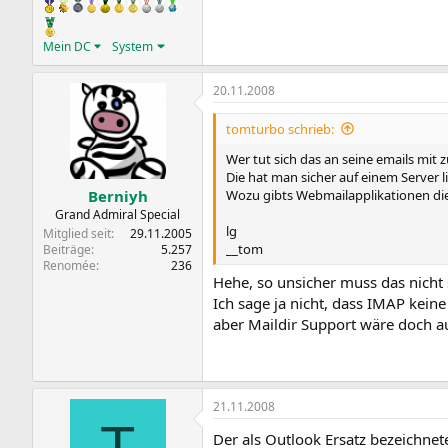
Mein DC
System
20.11.2008
tomturbo schrieb:
Wer tut sich das an seine emails mit 
Die hat man sicher auf einem Server l
Wozu gibts Webmailapplikationen di
Berniyh
Grand Admiral Special
lg
Mitglied seit
29.11.2005
__tom
Beiträge
5.257
Renomée
236
Hehe, so unsicher muss das nicht 
Ich sage ja nicht, dass IMAP kein
aber Maildir Support wäre doch a
21.11.2008
T
Der als Outlook Ersatz bezeichnet