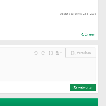
Zuletzt bearbeitet:
22.11.2008
Zitieren
Vorschau
Entwurf speichern
ngen…
Rückgängig
Wiederholen
BBCode umschalten
Entwürfe
Entwurf löschen
Antworten