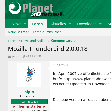
News
Foren
Aktuelles
Downloads
Mi
Neue Beiträge
Foren durchsuchen
Foren
News und Artikel
Kommentare
Mozilla Thunderbird 2.0.0.18
E
E
pipin
20.11.2008
r
r
s
s
20.11.2008
t
t
Im April 2007 veröffentlichte die
e
e
l
l
href="http://www.planet3dnow.de
l
l
ein neues Update zum Download b
e
t
pipin
r
a
m
Administrator
Die neue Version wird auch über d
Teammitglied
★ Themenstarter ★