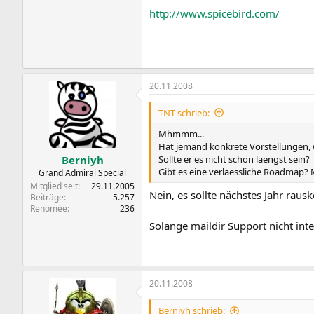
http://www.spicebird.com/
20.11.2008
TNT schrieb:
Mhmmm...
Hat jemand konkrete Vorstellungen,
Sollte er es nicht schon laengst sein?
Berniyh
Gibt es eine verlaessliche Roadmap
Grand Admiral Special
Mitglied seit
29.11.2005
Nein, es sollte nächstes Jahr rau
Beiträge
5.257
Renomée
236
Solange maildir Support nicht inte
20.11.2008
Berniyh schrieb: