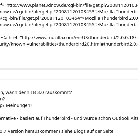
="http://www.planet3dnow.de/cgi-bin/file/get.pl?20081120103
now.de/cgi-bin/file/get.pl?20081120103453">Mozilla Thunderbir
cgi-bin/file/get.pl?20081120103454">Mozilla Thunderbird 2.0.0
now.de/cgi-bin/file/get.pl?20081120103455">Mozilla Thunderbir
<a href="http://www.mozilla.com/en-US/thunderbird/2.0.0.18/re
urity/known-vulnerabilities/thunderbird20.html#thunderbird2.0.0
en, wann denn TB 3.0 rauskommt?
in?
map? Meinungen?
ternative - basiert auf Thunderbird - und wurde schon Outlook Alt
e 0.7 Version herauskommen) siehe Blogs auf der Seite.