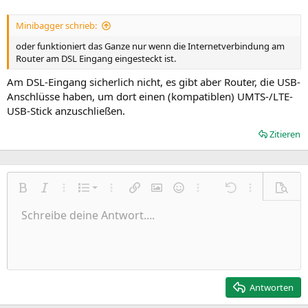
Minibagger schrieb:
oder funktioniert das Ganze nur wenn die Internetverbindung am
Router am DSL Eingang eingesteckt ist.
Am DSL-Eingang sicherlich nicht, es gibt aber Router, die USB-
Anschlüsse haben, um dort einen (kompatiblen) UMTS-/LTE-
USB-Stick anzuschließen.
Zitieren
Nummerierte Liste
Fett
Kursiv
Weitere Einstellungen…
Liste
Weitere Einstellungen…
Link einfügen
Bild einfügen
Smileys
Weitere Einstellungen…
Rückgängig
Weitere Einst
Vorsch
Ungeordnete Liste
Schreibe deine Antwort....
Linksbündig
9
Normal
Entwurf speichern
Arial
Schriftgröße
Ausrichtung
Zitat
Wiederholen
Medien
BBCode umschalten
Textfarbe
Paragraph format
Tabelle einfügen
Formatierung entfernen
Schriftfamilie
Insert horizontal line
Entwürfe
Durchgestrichen
Spoiler
Unterstrichen
Code
Inline-Code
Inline-Spoiler
Einzug vergrößern
10
Entwurf löschen
Zentriert
Heading 1
Book Antiqua
Einzug verkleinern
12
Courier New
Rechtsbündig
Heading 2
15
Georgia
Justify text
Antworten
Heading 3
18
Tahoma