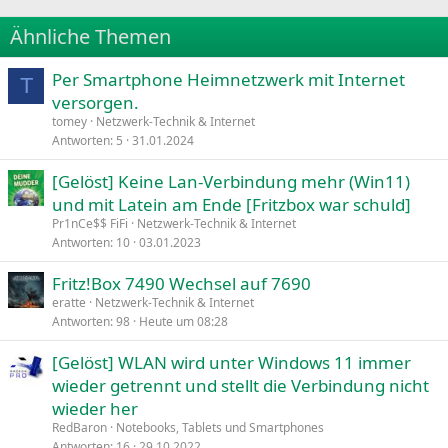
22
Times New Roman
Ähnliche Themen
26
Trebuchet MS
Per Smartphone Heimnetzwerk mit Internet
Verdana
T
versorgen.
tomey
Netzwerk-Technik & Internet
Antworten
5
31.01.2024
[Gelöst] Keine Lan-Verbindung mehr (Win11)
und mit Latein am Ende [Fritzbox war schuld]
Pr1nCe$$ FiFi
Netzwerk-Technik & Internet
Antworten
10
03.01.2023
Fritz!Box 7490 Wechsel auf 7690
eratte
Netzwerk-Technik & Internet
Antworten
98
Heute um 08:28
[Gelöst] WLAN wird unter Windows 11 immer
wieder getrennt und stellt die Verbindung nicht
wieder her
RedBaron
Notebooks, Tablets und Smartphones
Antworten
16
29.10.2022