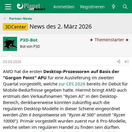
Anmelden
Registrieren
Partner-News
News des 2. März 2026
3DCenter
P3D-Bot
★ Themenstarter ★
Bot von P3D
03.03.2026
#1
AMD hat die ersten
Desktop-Prozessoren auf Basis der
"Gorgon Point" APU
für eine Auslieferung im zweiten
Quartal vorgestellt, welche
zur CES 2026
bereits ihr Debüt für
Mobile-Bedürfnisse gegeben hatte. Hiermit bringt AMD auch
erstmals den Verkaufsnamen "Ryzen AI" in den Desktop-
Bereich, denkbarerweise könnten zukünftig auch die
regulären Desktop-Modelle in dieser Schiene eingeordnet
werden
(Zen 6 beispielsweise als "Ryzen AI 500" anstatt "Ryzen
10000")
. Primär vorgestellt wurden zuerst nur 6 Pro-Modelle,
welche selten im regulären Handel zu finden sein dürften.