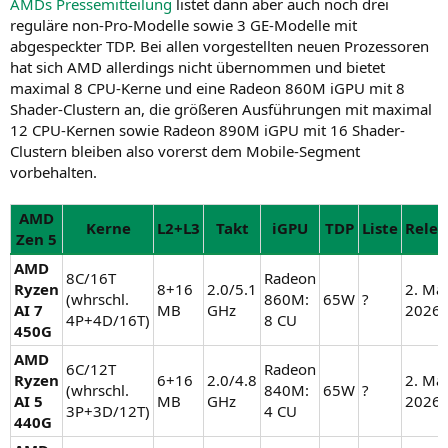
AMDs Pressemitteilung
listet dann aber auch noch drei
reguläre non-Pro-Modelle sowie 3 GE-Modelle mit
abgespeckter TDP. Bei allen vorgestellten neuen Prozessoren
hat sich AMD allerdings nicht übernommen und bietet
maximal 8 CPU-Kerne und eine Radeon 860M iGPU mit 8
Shader-Clustern an, die größeren Ausführungen mit maximal
12 CPU-Kernen sowie Radeon 890M iGPU mit 16 Shader-
Clustern bleiben also vorerst dem Mobile-Segment
vorbehalten.
AMD
Kerne
L2+L3
Takt
iGPU
TDP
Liste
Relea
Zen 5
AMD
8C/16T
Radeon
Ryzen
8+16
2.0/5.1
2. Mä
(whrschl.
860M:
65W
?
AI 7
MB
GHz
2026
4P+4D/16T)
8 CU
450G
AMD
6C/12T
Radeon
Ryzen
6+16
2.0/4.8
2. Mä
(whrschl.
840M:
65W
?
AI 5
MB
GHz
2026
3P+3D/12T)
4 CU
440G