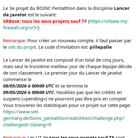
Le 3e projet du BOINC Pentathlon dans la discipline
Lancer
de javelot
est le suivant:
SRBase: tous les sous-projets sauf TF
(
https://srbase.my-
firewall.org/sr5/
)
Remarque:
Pour créer un nouveau compte, il faut passer par
le
site du projet
. Le code d'invitation est:
pillepalle
Le Lancer de javelot est composé d'un total de cinq jours,
mais seul le troisième meilleur jour de chaque équipe décide
de son classement. Le premier jour du Lancer de javelot
commence le
08/05/2026 à 00h00 UTC
et se termine le
09/05/2026 à 00h00 UTC
. Noubliez pas que les crédits en
suspens («pending») ne pourront pas être pris en compte!
Vous trouverez les statistiques pour ce projet sur cette page:
https://www.seti-
germany.de/boinc_pentathlon/statistiken/challenge.php?
challengeid=3&lang=fr
Remarque:
Les UT de
tous les sous-projets sauf TF
sont