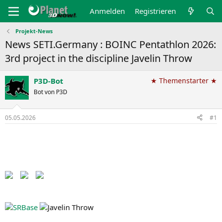
Anmelden
Registrieren
Projekt-News
News SETI.Germany : BOINC Pentathlon 2026:
3rd project in the discipline Javelin Throw
P3D-Bot
★ Themenstarter ★
Bot von P3D
05.05.2026
#1
Back to the Pentathlon pages​