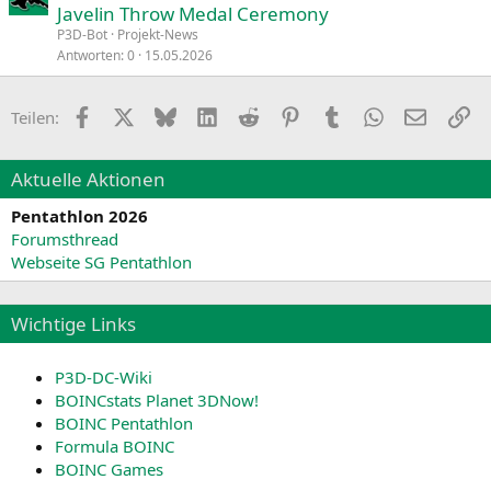
Javelin Throw Medal Ceremony
P3D-Bot
Projekt-News
Antworten
0
15.05.2026
Facebook
X
Bluesky
LinkedIn
Reddit
Pinterest
Tumblr
WhatsApp
E-Mail
Li
Teilen:
Aktuelle Aktionen
Pentathlon 2026
Forumsthread
Webseite SG Pentathlon
Wichtige Links
P3D-DC-Wiki
BOINCstats Planet 3DNow!
BOINC Pentathlon
Formula BOINC
BOINC Games