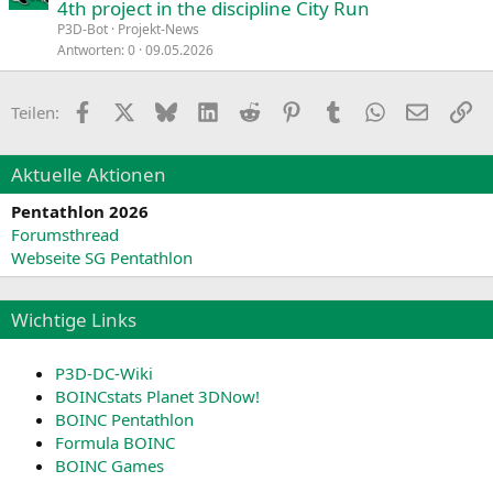
4th project in the discipline City Run
P3D-Bot
Projekt-News
Antworten
0
09.05.2026
Facebook
X
Bluesky
LinkedIn
Reddit
Pinterest
Tumblr
WhatsApp
E-Mail
Li
Teilen:
Aktuelle Aktionen
Pentathlon 2026
Forumsthread
Webseite SG Pentathlon
Wichtige Links
P3D-DC-Wiki
BOINCstats Planet 3DNow!
BOINC Pentathlon
Formula BOINC
BOINC Games