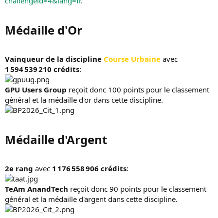
challengeid=4&lang=fr
.
Médaille d'Or​
Vainqueur de la discipline
Course Urbaine
avec
1 594 539 210 crédits
:
GPU Users Group
reçoit donc 100 points pour le classement
général et la médaille d'or dans cette discipline.
Médaille d'Argent​
2e rang
avec
1 176 558 906 crédits
:
TeAm AnandTech
reçoit donc 90 points pour le classement
général et la médaille d'argent dans cette discipline.