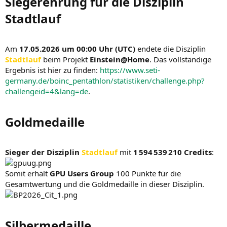
Siegerehrung für die Disziplin
Stadtlauf​
Am
17.05.2026 um 00:00 Uhr (UTC)
endete die Disziplin
Stadtlauf
beim Projekt
Einstein@Home
. Das vollständige
Ergebnis ist hier zu finden:
https://www.seti-
germany.de/boinc_pentathlon/statistiken/challenge.php?
challengeid=4&lang=de
.
Goldmedaille​
Sieger der Disziplin
Stadtlauf
mit
1 594 539 210 Credits
:
Somit erhält
GPU Users Group
100 Punkte für die
Gesamtwertung und die Goldmedaille in dieser Disziplin.
Silbermedaille​