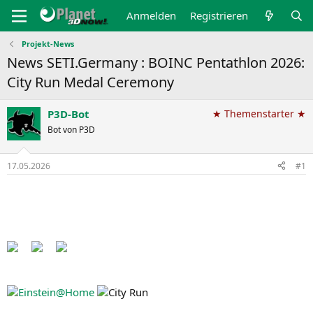
Anmelden
Registrieren
Projekt-News
News SETI.Germany : BOINC Pentathlon 2026:
City Run Medal Ceremony
P3D-Bot
★ Themenstarter ★
Bot von P3D
17.05.2026
#1
Back to the Pentathlon pages​