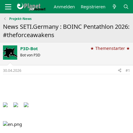
Anmelden
Registrieren
Projekt-News
News SETI.Germany : BOINC Pentathlon 2026:
#theforceawakens
P3D-Bot
★ Themenstarter ★
Bot von P3D
30.04.2026
#1
Back to the Pentathlon pages​