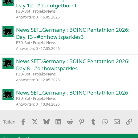
Day 12 - #donotgetburnt
P3D-Bot
Projekt-News
Antworten
0
16.05.2026
News SETI.Germany : BOINC Pentathlon 2026:
Day 13 - #ohhowitsparkles3
P3D-Bot
Projekt-News
Antworten
0
17.05.2026
News SETI.Germany : BOINC Pentathlon 2026:
Day 8 - #ohhowitsparkles
P3D-Bot
Projekt-News
Antworten
0
12.05.2026
News SETI.Germany : BOINC Pentathlon 2026
P3D-Bot
Projekt-News
Antworten
0
10.04.2026
Facebook
X
Bluesky
LinkedIn
Reddit
Pinterest
Tumblr
WhatsApp
E-Mail
Li
Teilen: