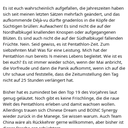
Es ist euch wahrscheinlich aufgefallen, die Jahreszeiten haben
sich seit meinen letzten Sätzen mehrfach geändert, und das
aufkommende Déjà-vu dürfte gnadenlos in die Köpfe der
Süchtigen brüllen: Aufwachen! Es sind nicht die auf der
Nordhalbkugel knallenden Knospen oder aufgegangenen
Blüten. Es sind auch nicht die auf der Südhalbkugel fallenden
Früchte. Nein. Seid gewiss, es ist Pentathlon-Zeit. Zum
siebzehnten Mal! Was für eine Leistung. Mich hat der
Pentathlon nun bereits ⅓ meines Lebens begleitet. Wie ist es
bei euch? Es ist immer wieder schön, wenn der Mai anbricht,
die Vorfreude und dann die Panik aufkommt, wenn ich auf die
Uhr schaue und feststelle, dass die Zeitumstellung den Tag
nicht auf 25 Stunden verlängert hat.
Bisher hat es zumindest bei den Top 19 des Vorjahres laut
genug geläutet. Noch gibt es keine Frischlinge, die die raue
Welt des Pentathlons erleben und damit wachsen wollen.
Allerdings trauen sich Chinese Dream und BOINC Synergy
wieder zurück in die Manege. Sie wissen warum. Auch Team
China wäre als Rückkehrer gerne willkommen, aber bisher ist
dieser Drache arg schüchtern.