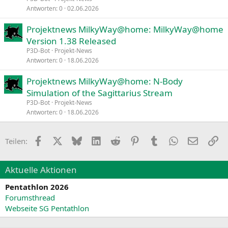
Antworten
0
02.06.2026
Projektnews MilkyWay@home: MilkyWay@home
Version 1.38 Released
P3D-Bot
Projekt-News
Antworten
0
18.06.2026
Projektnews MilkyWay@home: N-Body
Simulation of the Sagittarius Stream
P3D-Bot
Projekt-News
Antworten
0
18.06.2026
Facebook
X
Bluesky
LinkedIn
Reddit
Pinterest
Tumblr
WhatsApp
E-Mail
Li
Teilen:
Aktuelle Aktionen
Pentathlon 2026
Forumsthread
Webseite SG Pentathlon