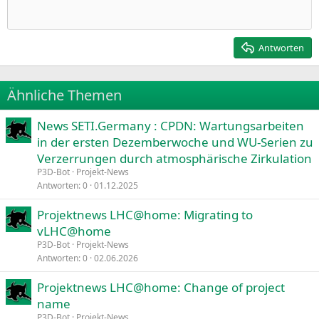
Heading 1
Einzug verkleinern
12
Courier New
Rechtsbündig
Heading 2
15
Georgia
Justify text
Antworten
Heading 3
18
Tahoma
22
Times New Roman
Ähnliche Themen
26
Trebuchet MS
News SETI.Germany : CPDN: Wartungsarbeiten
Verdana
in der ersten Dezemberwoche und WU-Serien zu
Verzerrungen durch atmosphärische Zirkulation
P3D-Bot
Projekt-News
Antworten
0
01.12.2025
Projektnews LHC@home: Migrating to
vLHC@home
P3D-Bot
Projekt-News
Antworten
0
02.06.2026
Projektnews LHC@home: Change of project
name
P3D-Bot
Projekt-News