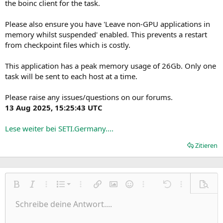
the boinc client for the task.
Please also ensure you have 'Leave non-GPU applications in
memory whilst suspended' enabled. This prevents a restart
from checkpoint files which is costly.
This application has a peak memory usage of 26Gb. Only one
task will be sent to each host at a time.
Please raise any issues/questions on our forums.
13 Aug 2025, 15:25:43 UTC
Lese weiter bei SETI.Germany....
Zitieren
Nummerierte Liste
Fett
Kursiv
Weitere Einstellungen…
Liste
Weitere Einstellungen…
Link einfügen
Bild einfügen
Smileys
Weitere Einstellungen…
Rückgängig
Weitere Einst
Vorsch
Ungeordnete Liste
Schreibe deine Antwort....
Linksbündig
9
Normal
Entwurf speichern
Arial
Schriftgröße
Ausrichtung
Zitat
Wiederholen
Medien
BBCode umschalten
Textfarbe
Paragraph format
Tabelle einfügen
Formatierung entfernen
Schriftfamilie
Insert horizontal line
Entwürfe
Durchgestrichen
Spoiler
Unterstrichen
Code
Inline-Code
Inline-Spoiler
Einzug vergrößern
10
Entwurf löschen
Zentriert
Book Antiqua