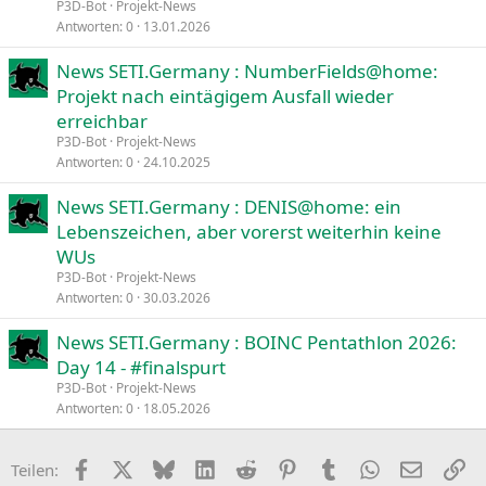
P3D-Bot
Projekt-News
Antworten
0
13.01.2026
News SETI.Germany : NumberFields@home:
Projekt nach eintägigem Ausfall wieder
erreichbar
P3D-Bot
Projekt-News
Antworten
0
24.10.2025
News SETI.Germany : DENIS@home: ein
Lebenszeichen, aber vorerst weiterhin keine
WUs
P3D-Bot
Projekt-News
Antworten
0
30.03.2026
News SETI.Germany : BOINC Pentathlon 2026:
Day 14 - #finalspurt
P3D-Bot
Projekt-News
Antworten
0
18.05.2026
Facebook
X
Bluesky
LinkedIn
Reddit
Pinterest
Tumblr
WhatsApp
E-Mail
Li
Teilen: