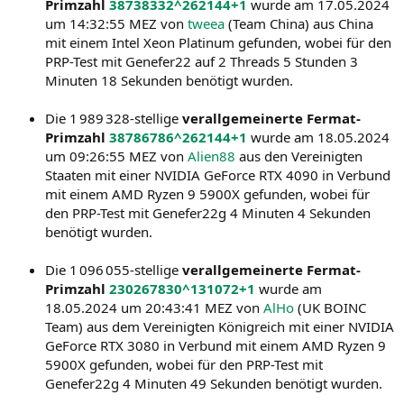
Primzahl
38738332^262144+1
wurde am 17.05.2024
um 14:32:55 MEZ von
tweea
(Team China) aus China
mit einem Intel Xeon Platinum gefunden, wobei für den
PRP-Test mit Genefer22 auf 2 Threads 5 Stunden 3
Minuten 18 Sekunden benötigt wurden.
Die 1 989 328-stellige
verallgemeinerte Fermat-
Primzahl
38786786^262144+1
wurde am 18.05.2024
um 09:26:55 MEZ von
Alien88
aus den Vereinigten
Staaten mit einer NVIDIA GeForce RTX 4090 in Verbund
mit einem AMD Ryzen 9 5900X gefunden, wobei für
den PRP-Test mit Genefer22g 4 Minuten 4 Sekunden
benötigt wurden.
Die 1 096 055-stellige
verallgemeinerte Fermat-
Primzahl
230267830^131072+1
wurde am
18.05.2024 um 20:43:41 MEZ von
AlHo
(UK BOINC
Team) aus dem Vereinigten Königreich mit einer NVIDIA
GeForce RTX 3080 in Verbund mit einem AMD Ryzen 9
5900X gefunden, wobei für den PRP-Test mit
Genefer22g 4 Minuten 49 Sekunden benötigt wurden.