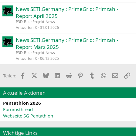
News SETI.Germany : PrimeGrid: Primzahl-
Report April 2025
P3D-Bot
Projekt-News
Antworten
0
31.01.2026
News SETI.Germany : PrimeGrid: Primzahl-
Report März 2025
P3D-Bot
Projekt-News
Antworten
0
06.12.2025
Facebook
X
Bluesky
LinkedIn
Reddit
Pinterest
Tumblr
WhatsApp
E-Mail
Li
Teilen:
Aktuelle Aktionen
Pentathlon 2026
Forumsthread
Webseite SG Pentathlon
Wichtige Links