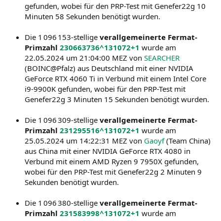
gefunden, wobei für den PRP-Test mit Genefer22g 10
Minuten 58 Sekunden benötigt wurden.
Die 1 096 153-stellige
verallgemeinerte Fermat-
Primzahl
230663736^131072+1
wurde am
22.05.2024 um 21:04:00 MEZ von
SEARCHER
(BOINC@Pfalz) aus Deutschland mit einer NVIDIA
GeForce RTX 4060 Ti in Verbund mit einem Intel Core
i9-9900K gefunden, wobei für den PRP-Test mit
Genefer22g 3 Minuten 15 Sekunden benötigt wurden.
Die 1 096 309-stellige
verallgemeinerte Fermat-
Primzahl
231295516^131072+1
wurde am
25.05.2024 um 14:22:31 MEZ von
Gaoyf
(Team China)
aus China mit einer NVIDIA GeForce RTX 4080 in
Verbund mit einem AMD Ryzen 9 7950X gefunden,
wobei für den PRP-Test mit Genefer22g 2 Minuten 9
Sekunden benötigt wurden.
Die 1 096 380-stellige
verallgemeinerte Fermat-
Primzahl
231583998^131072+1
wurde am