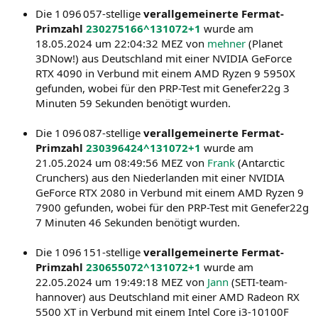
Die 1 096 057-stellige
verallgemeinerte Fermat-
Primzahl
230275166^131072+1
wurde am
18.05.2024 um 22:04:32 MEZ von
mehner
(Planet
3DNow!) aus Deutschland mit einer NVIDIA GeForce
RTX 4090 in Verbund mit einem AMD Ryzen 9 5950X
gefunden, wobei für den PRP-Test mit Genefer22g 3
Minuten 59 Sekunden benötigt wurden.
Die 1 096 087-stellige
verallgemeinerte Fermat-
Primzahl
230396424^131072+1
wurde am
21.05.2024 um 08:49:56 MEZ von
Frank
(Antarctic
Crunchers) aus den Niederlanden mit einer NVIDIA
GeForce RTX 2080 in Verbund mit einem AMD Ryzen 9
7900 gefunden, wobei für den PRP-Test mit Genefer22g
7 Minuten 46 Sekunden benötigt wurden.
Die 1 096 151-stellige
verallgemeinerte Fermat-
Primzahl
230655072^131072+1
wurde am
22.05.2024 um 19:49:18 MEZ von
Jann
(SETI-team-
hannover) aus Deutschland mit einer AMD Radeon RX
5500 XT in Verbund mit einem Intel Core i3-10100F