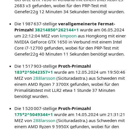
2683 v3 gefunden, wobei für den PRP-Test mit
Genefer22g 12 Minuten 34 Sekunden benötigt wurden.
Die 1 987 637-stellige
verallgemeinerte Fermat-
Primzahl
38214850^262144+1
wurde am 06.05.2024
um 22:12:04 MEZ von
kmpoon
aus Hongkong mit einer
NVIDIA GeForce GTX 1650 in Verbund mit einem Intel
Core i7-12700 gefunden, wobei für den PRP-Test mit
Genefer22g 40 Minuten 11 Sekunden benötigt wurden.
Die 1 517 903-stellige
Proth-Primzahl
183*2^5042357+1
wurde am 12.05.2024 um 19:50:46
MEZ von
288larsson
(Sicituradastra.) aus Schweden mit
einem AMD Ryzen 7 3700X gefunden, wobei für den
Primalitätstest mit LLR2 etwa 1 Stunde 37 Minuten
benötigt wurden.
Die 1 520 007-stellige
Proth-Primzahl
175*2^5049344+1
wurde am 14.05.2024 um 21:31:21
MEZ von
288larsson
(Sicituradastra.) aus Schweden mit
einem AMD Ryzen 9 5950X gefunden, wobei für den