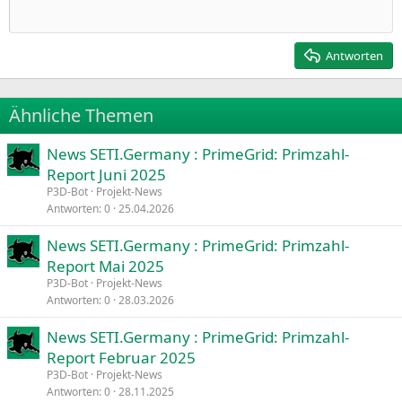
Einzug verkleinern
12
Courier New
Rechtsbündig
Heading 2
15
Georgia
Justify text
Antworten
Heading 3
18
Tahoma
22
Times New Roman
Ähnliche Themen
26
Trebuchet MS
News SETI.Germany : PrimeGrid: Primzahl-
Verdana
Report Juni 2025
P3D-Bot
Projekt-News
Antworten
0
25.04.2026
News SETI.Germany : PrimeGrid: Primzahl-
Report Mai 2025
P3D-Bot
Projekt-News
Antworten
0
28.03.2026
News SETI.Germany : PrimeGrid: Primzahl-
Report Februar 2025
P3D-Bot
Projekt-News
Antworten
0
28.11.2025