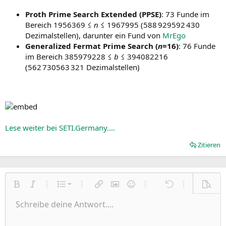
Proth Prime Search Extended (PPSE)
: 73 Funde im
Bereich 1956369 ≤
n
≤ 1967995 (588 929592 430
Dezimalstellen), darunter ein Fund von
MrEgo
Generalized Fermat Prime Search (
n
=16)
: 76 Funde
im Bereich 385979228 ≤
b
≤ 394082216
(562 730563 321 Dezimalstellen)
Lese weiter bei SETI.Germany....
Zitieren
Nummerierte Liste
Fett
Kursiv
Weitere Einstellungen…
Liste
Weitere Einstellungen…
Link einfügen
Bild einfügen
Smileys
Weitere Einstellungen…
Rückgängig
Weitere Einst
Vorsch
Ungeordnete Liste
Schreibe deine Antwort....
Linksbündig
9
Normal
Entwurf speichern
Arial
Schriftgröße
Ausrichtung
Zitat
Wiederholen
Medien
BBCode umschalten
Textfarbe
Paragraph format
Tabelle einfügen
Formatierung entfernen
Schriftfamilie
Insert horizontal line
Entwürfe
Durchgestrichen
Spoiler
Unterstrichen
Code
Inline-Code
Inline-Spoiler
Einzug vergrößern
10
Entwurf löschen
Zentriert
Heading 1
Book Antiqua