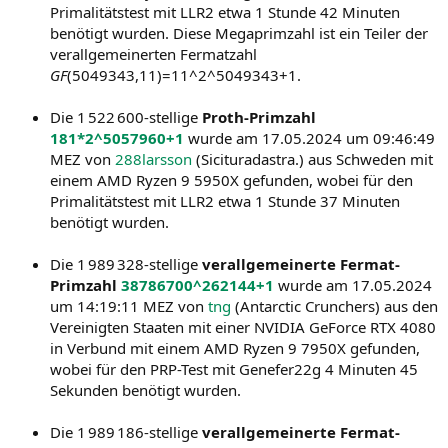
Primalitätstest mit LLR2 etwa 1 Stunde 42 Minuten
benötigt wurden. Diese Megaprimzahl ist ein Teiler der
verallgemeinerten Fermatzahl
GF
(5049343,11)=11^2^5049343+1.
Die 1 522 600-stellige
Proth-Primzahl
181*2^5057960+1
wurde am 17.05.2024 um 09:46:49
MEZ von
288larsson
(Sicituradastra.) aus Schweden mit
einem AMD Ryzen 9 5950X gefunden, wobei für den
Primalitätstest mit LLR2 etwa 1 Stunde 37 Minuten
benötigt wurden.
Die 1 989 328-stellige
verallgemeinerte Fermat-
Primzahl
38786700^262144+1
wurde am 17.05.2024
um 14:19:11 MEZ von
tng
(Antarctic Crunchers) aus den
Vereinigten Staaten mit einer NVIDIA GeForce RTX 4080
in Verbund mit einem AMD Ryzen 9 7950X gefunden,
wobei für den PRP-Test mit Genefer22g 4 Minuten 45
Sekunden benötigt wurden.
Die 1 989 186-stellige
verallgemeinerte Fermat-