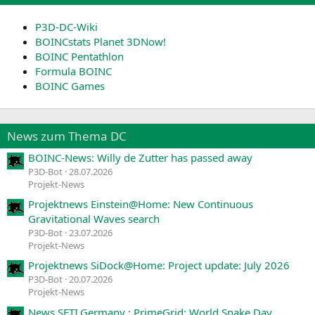
P3D-DC-Wiki
BOINCstats Planet 3DNow!
BOINC Pentathlon
Formula BOINC
BOINC Games
News zum Thema DC
BOINC-News: Willy de Zutter has passed away
P3D-Bot
28.07.2026
Projekt-News
Projektnews Einstein@Home: New Continuous
Gravitational Waves search
P3D-Bot
23.07.2026
Projekt-News
Projektnews SiDock@Home: Project update: July 2026
P3D-Bot
20.07.2026
Projekt-News
News SETI.Germany : PrimeGrid: World Snake Day