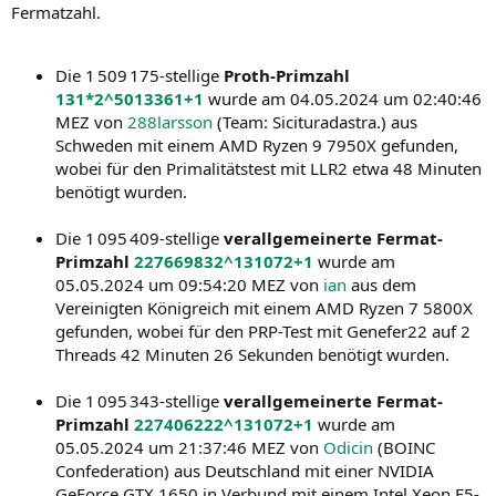
Fermatzahl.
Die 1 509 175-stellige
Proth-Primzahl
131*2^5013361+1
wurde am 04.05.2024 um 02:40:46
MEZ von
288larsson
(Team: Sicituradastra.) aus
Schweden mit einem AMD Ryzen 9 7950X gefunden,
wobei für den Primalitätstest mit LLR2 etwa 48 Minuten
benötigt wurden.
Die 1 095 409-stellige
verallgemeinerte Fermat-
Primzahl
227669832^131072+1
wurde am
05.05.2024 um 09:54:20 MEZ von
ian
aus dem
Vereinigten Königreich mit einem AMD Ryzen 7 5800X
gefunden, wobei für den PRP-Test mit Genefer22 auf 2
Threads 42 Minuten 26 Sekunden benötigt wurden.
Die 1 095 343-stellige
verallgemeinerte Fermat-
Primzahl
227406222^131072+1
wurde am
05.05.2024 um 21:37:46 MEZ von
Odicin
(BOINC
Confederation) aus Deutschland mit einer NVIDIA
GeForce GTX 1650 in Verbund mit einem Intel Xeon E5-